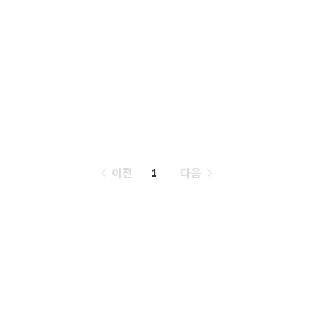
페
이전
1
다음
이
징