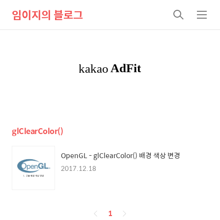
임이지의 블로그
검
메
색
뉴
glClearColor()
OpenGL - glClearColor() 배경 색상 변경
2017.12.18
페
1