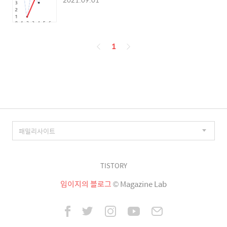
페
1
이
징
TISTORY
임이지의 블로그
© Magazine Lab