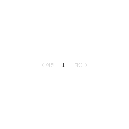
페
이전
1
다음
이
징