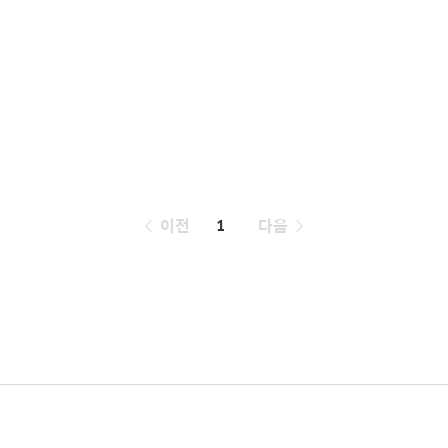
페
이전
1
다음
이
징