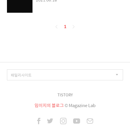
페
1
이
징
TISTORY
임이지의 블로그
© Magazine Lab