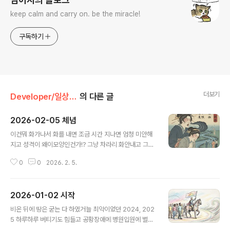
keep calm and carry on. be the miracle!
구독하기
더보기
Developer/일상다반사
의 다른 글
2026-02-05 체념
글 내용
이건뭐 화가나서 화를 내면 조금 시간 지나면 엄청 미안해
지고 성격이 왜이모양인건가!? 그냥 차라리 화안내고 그냥
흘려듣거나 그냥 말하는거 무시하는게 나을거같다.
0
0
2026. 2. 5.
2026-01-02 시작
글 내용
비온 뒤에 땅은 굳는 다 하였거늘 최악이었던 2024, 202
5 하루하루 버티기도 힘들고 공황장애에 병원입원에 별에
별일들이 겹쳐서 심리적으로 무너지는 두해였다. 다가 온