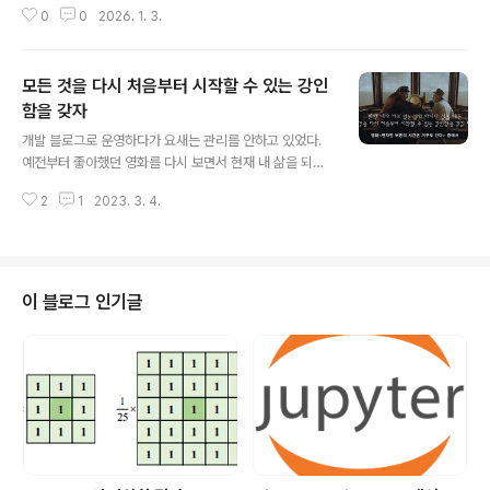
0
0
2026. 1. 3.
2026년에는 빛을 보나 했더만 시작부터 마른 하늘에 날
벼락이 떨어지는 느낌이다. 뭐 가장 큰 것은 자기관리를 안
한 내탓이기도 ... 몸이 한번 아프기 시작하니까 모든게 손
모든 것을 다시 처음부터 시작할 수 있는 강인
에 안잡히고 이놈에 빌어먹을 감정이입 때문에 쓸때없이
오지랆 부리고 올해는 정말정말 아무도 신경안쓰고 내 할
함을 갖자
글 내용
일만해야지.. 회사사람들이랑 친하게 지내는건 줄여야겠
개발 블로그로 운영하다가 요새는 관리를 안하고 있었다.
고.. 언제 봤다고 조금 친해졌다고 반말하는 인성이 좀 부족
예전부터 좋아했던 영화를 다시 보면서 현재 내 삶을 되돌
한 사람들.. 하루 종일 불만에 연속에 투정부리고 앞에서는
아보고 푸념을 적는다.ㅎㅎ 너가 자랑스러워하는 인생을
말도 못하고.. 어떻게든 자기 일 편하게 하려고 요리조리 도
2
1
2023. 3. 4.
살기를 바란단다.!!! 너무 멋죠용 방황이 길거나 혹은 여러
망가는 사람들.. 그런거 보다..
생각에 쌓여있을때 인간은 경험에 의존하여 움직인다. 한
사람 한사람의 경험이 모두가 같은 경험을 하진 않았지만
지나간 과거에대한 후회 및 경험이 우리의 미래를 만든다
고 생각하진 않는다. 벤자민 버튼의 시간은 거꾸로 간다의
이 블로그 인기글
명대사 중.. 지나간 세월에 대한 경험은 중요하지 않는다고
생각한다. 모든 것을 다시 처음부터 시작할 수 있는 강인함
을 갖자!