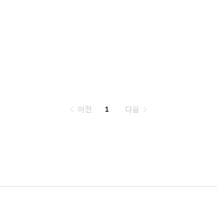
페
이전
1
다음
이
징