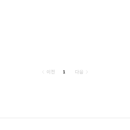
페
이전
1
다음
이
징