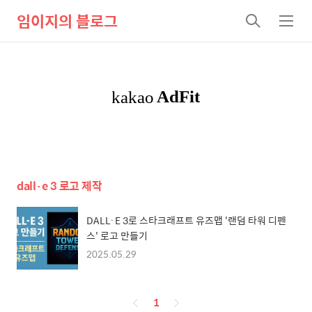
임이지의 블로그
검
메
색
뉴
dall·e 3 로고 제작
DALL·E 3로 스타크래프트 유즈맵 '랜덤 타워 디펜
스' 로고 만들기
2025.05.29
페
1