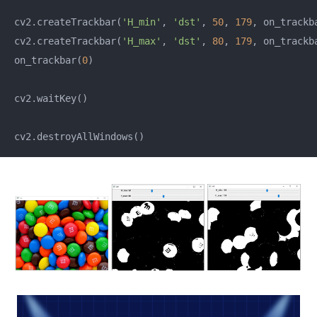
cv2.createTrackbar(
'H_min'
, 
'dst'
, 
50
, 
179
, on_trackba
cv2.createTrackbar(
'H_max'
, 
'dst'
, 
80
, 
179
, on_trackba
on_trackbar(
0
)

cv2.waitKey()
