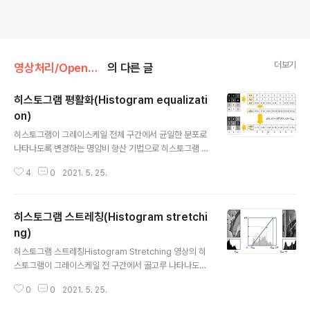
더보기
영상처리/OpenCV Python
의 다른 글
히스토그램 평활화(Histogram equalizati
on)
글 내용
히스토그램이 그레이스케일 전체 구간에서 균일한 분포로
나타나도록 변경하는 명암비 향산 기법으로 히스토그램 균
등화, 균일화, 평탄화라고 불리 운다. 히스토그램 평활화를
4
0
2021. 5. 25.
위한 변환 함수 구하기 히스토그램 평활화 계산 방법 4x4
행렬이 있을때 16개의 요소에서 0의 개수는 4, 1의 개수는
3 등 전체 요소에서 3/16 개가 있다. 여기까지는 단순하게
히스토그램 스트레칭(Histogram stretchi
히스토그램을 구하는 방법으로 쉽게 구 할 수 있다. 누적 히
스토그램을 구한다. p(g) 정규화된 히스토그램에서 첫 번
ng)
글 내용
째는 4/16 그대로 내려오고 bin 1부터는 이전의 요소와 더
히스토그램 스트레칭Histogram Stretching 영상의 히
하여 누적한다. cdf(g)의 경우 bin 마지막은 1로 수렴하게
스토그램이 그레이스케일 전 구간에서 골고루 나타나도록
된다. 히스토그램 평활화와 히스토그램 누적 분포 함수와
변경하는 선형 변환 기법이다. 보통 명암비가 낮은 영상은
의 관계 히스토그램 평활화를 하기전에는 색상의 분포가
0
0
2021. 5. 25.
히스토그램이 특정 구간에 집중되어 나타나게 되는데, 마
고르지 않..
치 고무줄을 늘이듯이 히스토그램을 잡아 펼쳐서 그레이스