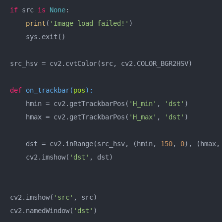
if
 src 
is
None
:

print
(
'Image load failed!'
)

    sys.exit()

src_hsv = cv2.cvtColor(src, cv2.COLOR_BGR2HSV)

def
on_trackbar
(
pos
):
    hmin = cv2.getTrackbarPos(
'H_min'
, 
'dst'
)

    hmax = cv2.getTrackbarPos(
'H_max'
, 
'dst'
)

    dst = cv2.inRange(src_hsv, (hmin, 
150
, 
0
), (hmax,
    cv2.imshow(
'dst'
, dst)

cv2.imshow(
'src'
, src)

cv2.namedWindow(
'dst'
)
