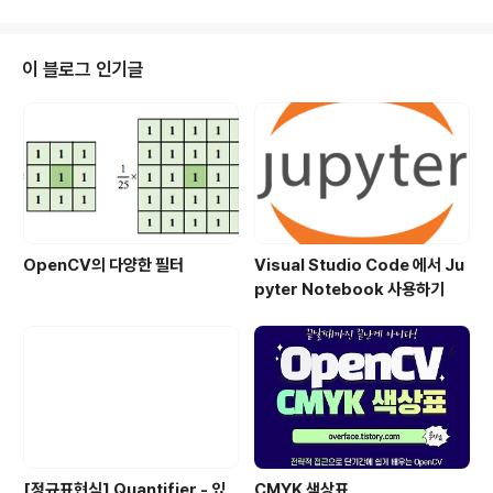
케일 전 구간에서 히스토그램 그래프가 나타나도록 변환하
는 기법이 히스토그램 스트레칭이다. 결과적으로 히스토그
램 스트레칭을 수행한 영상은 명암비가 높아져서 일반적으
이 블로그 인기글
로 보기 좋은 사진 형태로 바뀌게 된다. 정규화 함수 Open
CV에서는 nomalize 는 함수를 제공한다. #OpenCV /*
src : 입력 영상 dst : 결과 영상 alpha : 노름 정규화인 경
우 목표 노름값, 원소 값 범위 정규화인 경우 최솟값 beta :
..
OpenCV의 다양한 필터
Visual Studio Code 에서 Ju
pyter Notebook 사용하기
[정규표현식] Quantifier - 있
CMYK 색상표