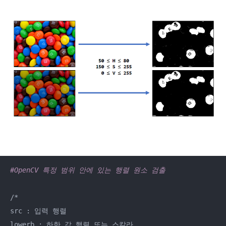
#OpenCV 특정 범위 안에 있는 행렬 원소 검출
/*

src : 입력 행렬

lowerb : 하한 값 행렬 또는 스칼라
