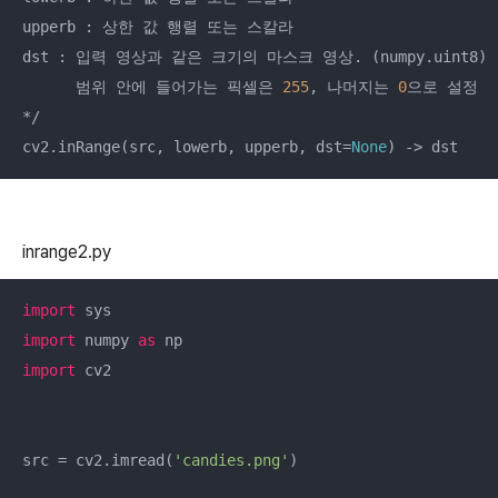
upperb : 상한 값 행렬 또는 스칼라

dst : 입력 영상과 같은 크기의 마스크 영상. (numpy.uint8)

      범위 안에 들어가는 픽셀은 
255
, 나머지는 
0
으로 설정

*/

cv2.inRange(src, lowerb, upperb, dst=
None
) -> dst
inrange2.py
import
import
 numpy 
as
import
 cv2

src = cv2.imread(
'candies.png'
)
