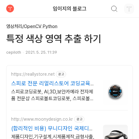
검색하기
임이지의 블로그
티스토리
영상처리/OpenCV Python
특정 색상 영역 추출 하기
cepiloth
2021. 5. 25. 11:39
https://reallystore.net
광고
스피로 전문 리얼리스토어 코딩교육을
쉽고 재밌게
스피로코딩로봇, AI,3D,보안카메라 전자제
품 전문샵 스피로볼트코딩로봇, 스피로볼트
파워팩, 스피로미니등 스피로 전문몰
http://www.moonydesign.co.kr
광고
(합리적인 비용) 무니디자인 국제디자
인어워드 레드닷 수상
제품디자인,기구설계,시제품제작,금형사출,