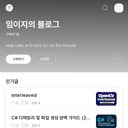
검색하기
티스토리
임이지의 블로그
구독자
16
keep calm and carry on. be the miracle!
구독하기
방명록
신고하기 레이어
열기
인기글
interleaved
0
0
조회
4
C# 디렉토리 및 파일 생성 완벽 가이드 (20
25년 최신)
0
0
조회
4