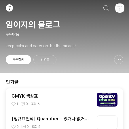
검색하기
티스토리
임이지의 블로그
구독자
16
keep calm and carry on. be the miracle!
구독하기
방명록
신고하기 레이어
열기
인기글
CMYK 색상표
1
0
조회
6
[정규표현식] Quantifier - 있거나 없거나?
(1)
0
0
조회
6