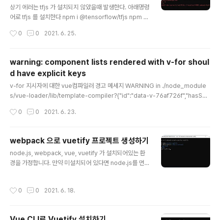
상기 에러는 tfjs 가 설치되지 않았을때 발생한다. 아래명령
어로 tfjs 를 설치한다 npm i @tensorflow/tfjs npm i
@tensorflow/tfjs-vis
작성시간
0
0
2021. 6. 25.
warning: component lists rendered with v-for shoul
d have explicit keys
글 내용
v-for 지시자에 대한 vue컴파일러 경고 메세지 WARNING in ./node_module
s/vue-loader/lib/template-compiler?{"id":"data-v-76af726f","hasSco
ped":false,"buble":{"transforms":{}}}!./node_modules/vue-loader/lib/
작성시간
0
0
2021. 6. 23.
selector.js?type=template&index=0!./src/components/CardPage.vu
e (Emitted value instead of an instance of Error) : component lists ren
dered with v-for should have explicit keys. See https://vuejs.org/gui
webpack 으로 vuetify 프로젝트 생성하기
de/list.h..
글 내용
node.js, webpack, vue, vuetify 가 설치되어있는 환
경을 가정합니다. 만약 미설치되어 있다면 node.js를 먼
저 설치하시기 바랍니다. webpack-simple 프로젝트 생
성 vue init webpack-simple painter-vuetify vue i
작성시간
0
0
2021. 6. 18.
nit webpack-simple [프로젝트명] 설치 완료된 화면입
니다. dir 과 tree 명령으로 프로젝트 구성을 확인하도록
하겠습니다. dir 명령 결과 tree 명령 결과 npm install n
Vue CLI로 Vuetify 설치하기