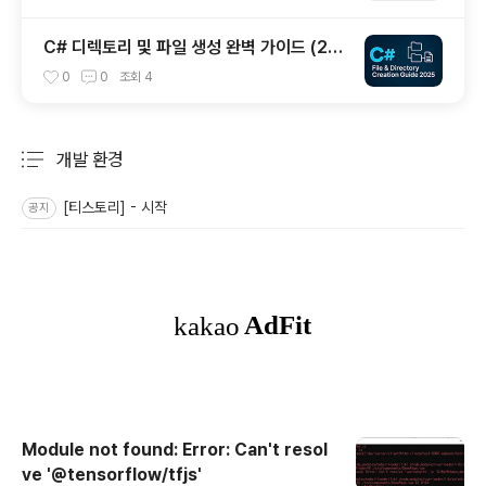
C# 디렉토리 및 파일 생성 완벽 가이드 (20
25년 최신)
0
0
조회
4
개발 환경
분류 전체보기
주요 글 목록
[티스토리] - 시작
공지
Module not found: Error: Can't resol
ve '@tensorflow/tfjs'
글 내용