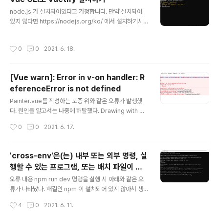
pm install 명령을 사용하여 package.json에 설정된 종
글 내용
속 라이브러리를 설치합니다. npm run dev localhost
node.js 가 설치되어있다고 가정합니다. 만약 설치되어
를 실행합니다. 여기까지는 vue 가 설치 되어있는 상태입
있지 않다면 https://nodejs.org/ko/ 에서 설치하기시
니다. Vuetify 설치 local..
바랍니다. VUE CLI 설치 -g 옵션으로 글로벌로 설치한다.
npm install -g @vue/cli 프로젝트 생성 painter-vuet
작성시간
0
0
2021. 6. 18.
ify라는 이름으로 생성한다. vue create painter-vuetif
y Vue2.x 버전대를 사용하고 있어 Default [Vue 2]를
선택했다. 설치가 완료되면 아래와 같은 화면이 나타난다.
[Vue warn]: Error in v-on handler: R
dir 명령으로 디렉터리를 확인하면 아래와 같다. tree 명
eferenceError is not defined
령으로 확인하면 다음과 같다. Localhost 실행 아래 명령
글 내용
으로 실행한다. Vue 만 설치되어 있는 상태이다. npm ru
Painter.vue를 작성하는 도중 위와 같은 오류가 발생했
n serve Vuetify 설치 npm 명령으로 v..
다. 원인을 알고서는 나중에 허탈했다. Drawing with mo
usemove event Canvas not supported 캔버스 되
작성시간
0
0
2021. 6. 17.
돌리기 캔버스 초기화 캔버스 저장하기 methods: 에서 s
topDrawing(e) 함수가 문제였다. 아주아주 단순한 this.
키워드를 명시하지 않아서 발생한 문제였다. stopDrawin
'cross-env'은(는) 내부 또는 외부 명령, 실
g(e) { if (this.isDrawing) { this.drawLine(this.x, thi
행할 수 있는 프로그램, 또는 배치 파일이 아
s.y, e.offsetX, e.offsetY); this.x = 0; this.y = 0; thi
글 내용
닙니다.
s.isDrawing = false; console.log(this.isDrawing);
오류 내용 npm run dev 명령을 실행 시 아래와 같은 오
} 사소한 문제였는데 원인 찾느라고 고..
류가 나타났다. 해결안 npm 이 설치되어 있지 않아서 생긴
문제이다. 커맨드 창에서 npm install 명령을 입력한다. n
작성시간
4
0
2021. 6. 11.
pm이 install이 완료되면 아래 명령어를 입력한다. npm r
un dev