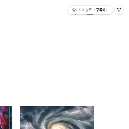
임이지의 블로그
구독하기
검
메
색
뉴