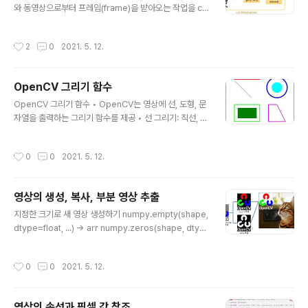
크기. (width, height) 튜플. • isColor: 컬러 영상이..
와 동영상으로부터 프레임(frame)을 받아오는 작업을 cv
2.VideoCapture 클래스 하나로 처리함 카메라 열기 • i
ndex: camera_id + domain_offset_id 시스템 기본
작성시간
2
0
2021. 5. 12.
카메라를 기본 방법으로 열려면 index에 0을 전달 • api
Preference: 선호하는 카메라 처리 방법을 지정 • retva
l: cv2.VideoCapture 객체​ cv2.VideoCapture(inde
OpenCV 그리기 함수
x, apiPreference=None) -> retval • retval: 성공하
글 내용
면 True, 실패하면 False. cv2.VideoCapture.open(i
OpenCV 그리기 함수 • OpenCV는 영상에 선, 도형, 문
ndex, apiPreference=None) -> retval 동영상, 정
자열을 출력하는 그리기 함수를 제공 • 선 그리기: 직선, 화
지..
살표, 마커 등 • 도형 그리기: 사각형, 원, 타원, 다각형 등 •
문자열 출력 ​ 그리기 함수 사용 시 주의할 점 • 그리기 알고
작성시간
0
0
2021. 5. 12.
리즘을 이용하여 영상의 픽셀 값 자체를 변경 → 원본 영상
이 필요하면 복사본을 만들어서 그리기 & 출력 • 그레이스
케일 영상에는 컬러로 그리기 안 됨 → cv2.cvtColor()
영상의 생성, 복사, 부분 영상 추출
함수로 BGR 컬러 영상으로 변환한 후 그리기 함수 호출 직
글 내용
선 그리기 • img: 그림을 그릴 영상 • pt1, pt2: 직선의 시
지정한 크기로 새 영상 생성하기 numpy.empty(shape,
작점과 끝점. (x, y) 튜플. • color: 선 색상 또는 밝기. (B,
dtype=float, ...) -> arr numpy.zeros(shape, dtyp
G, R) 튜플 또는 정수값. • thickness: 선 두께. ..
e=float, ...) -> arr numpy.ones(shape, dtype=No
ne, ...) -> arr numpy.full(shape, fill_value, dtype=
작성시간
0
0
2021. 5. 12.
None, ...) -> arr • shape: 각 차원의 크기. (h, w) 또는
(h, w, 3) • dtype: 원소의 데이터 타입. 일반적인 영상이
면 numpy.uint8 지정 • arr: 생성된 영상(numpy.ndarr
영상의 속성과 픽셀 값 참조