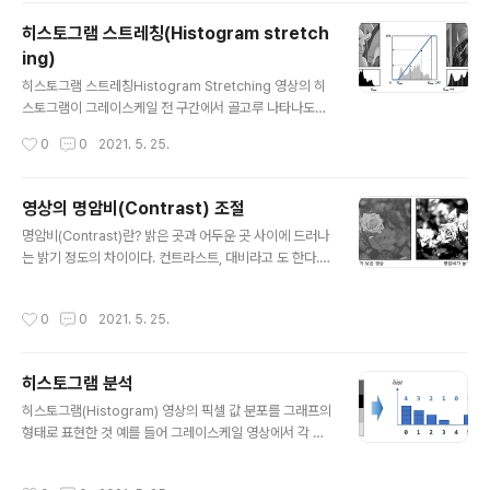
3 등 전체 요소에서 3/16 개가 있다. 여기까지는 단순하게
히스토그램 스트레칭(Histogram stretch
히스토그램을 구하는 방법으로 쉽게 구 할 수 있다. 누적 히
ing)
스토그램을 구한다. p(g) 정규화된 히스토그램에서 첫 번
글 내용
째는 4/16 그대로 내려오고 bin 1부터는 이전의 요소와 더
히스토그램 스트레칭Histogram Stretching 영상의 히
하여 누적한다. cdf(g)의 경우 bin 마지막은 1로 수렴하게
스토그램이 그레이스케일 전 구간에서 골고루 나타나도록
된다. 히스토그램 평활화와 히스토그램 누적 분포 함수와
변경하는 선형 변환 기법이다. 보통 명암비가 낮은 영상은
작성시간
0
0
2021. 5. 25.
의 관계 히스토그램 평활화를 하기전에는 색상의 분포가
히스토그램이 특정 구간에 집중되어 나타나게 되는데, 마
고르지 않..
치 고무줄을 늘이듯이 히스토그램을 잡아 펼쳐서 그레이스
케일 전 구간에서 히스토그램 그래프가 나타나도록 변환하
영상의 명암비(Contrast) 조절
는 기법이 히스토그램 스트레칭이다. 결과적으로 히스토그
글 내용
명암비(Contrast)란? 밝은 곳과 어두운 곳 사이에 드러나
램 스트레칭을 수행한 영상은 명암비가 높아져서 일반적으
는 밝기 정도의 차이이다. 컨트라스트, 대비라고 도 한다. d
로 보기 좋은 사진 형태로 바뀌게 된다. 정규화 함수 Open
st(x, y) = saturate(s * src(s, y)) #s 라는 scaling fa
CV에서는 nomalize 는 함수를 제공한다. #OpenCV /*
ctor 를 사용하여 곱셈을 한다. s = 0.5 일 때 명암비는 낮
src : 입력 영상 dst : 결과 영상 alpha : 노름 정규화인 경
작성시간
0
0
2021. 5. 25.
아지는 대신 어두워진다. s = 2.0 일 때는 (y = 2x) 픽셀의
우 목표 노름값, 원소 값 범위 정규화인 경우 최솟값 beta :
값이 255 이상 넘어가는 값이 많아 하얀 이미지로 보이는
..
문제가 발생한다. 효과적인 명암비 조절 함수 dst(x, y) =
히스토그램 분석
saturate(src(s, y) + src(x,y) - 128 * a) #a 파는 기
글 내용
울기의 역할을 한다(문턱치) contrast1.py import sys i
히스토그램(Histogram) 영상의 픽셀 값 분포를 그래프의
mport numpy as np import cv2 src = cv2.i..
형태로 표현한 것 예를 들어 그레이스케일 영상에서 각 그
레이스케일 값에 해당 하는 픽셀의 개수를 구하고, 이를 막
대 그래프의 형태로 표현 히스토그램 정규화 정규화된 히
작성시간