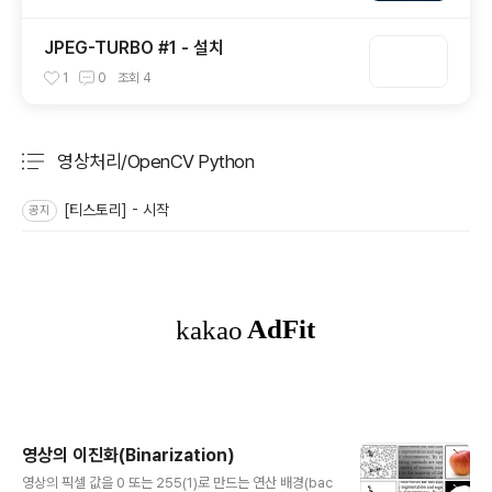
JPEG-TURBO #1 - 설치
1
0
조회
4
영상처리/OpenCV Python
분류 전체보기
주요 글 목록
[티스토리] - 시작
공지
영상의 이진화(Binarization)
글 내용
영상의 픽셀 값을 0 또는 255(1)로 만드는 연산 배경(bac