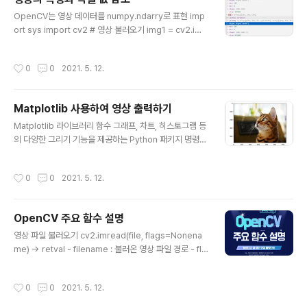
ay) • 참고사항: ▪ numpy.empty() 함수는 임의의 값으
글 내용
로 초기화된 배열을 생성 ▪ numpy.zeros() 함수는 0으
OpenCV는 영상 데이터를 numpy.ndarry로 표현 imp
로 초기화된 배열을 생..
ort sys import cv2 # 영상 불러오기 img1 = cv2.imr
ead('cat.bmp', cv2.IMREAD_GRAYSCALE) img2 =
cv2.imread('cat.bmp', cv2.IMREAD_COLOR) num
작성시간
0
0
2021. 5. 12.
py.ndarray ndim : 차원 수. len(img.shape)과 같음 s
hape : 각 차원의 크기. (h, w) - 그레이스케일 영상 또는
(h, w, 3) - 컬러 영상 size : 전체 원소 개수 dtype : 원소
Matplotlib 사용하여 영상 출력하기
의 데이터 타입. 영상 데이터는 uint8 img1, img2 조사식
글 내용
OpenCV 영상 데이터 자료형과 NumPy 자료형 OpenC
Matplotlib 라이브러리 함수 그래프, 차트, 히스토그램 등
V 자료형(1채널) NumPy 자료형 구분 cv2.CV_8..
의 다양한 그리기 기능을 제공하는 Python 패키지 명령
프롬프트에 아래 명령을 입력하여 설치합니다 pip install
matplotlib 컬러 영상 출력 컬러 영상의 색상 정보가 RG
작성시간
0
0
2021. 5. 12.
B 순서이어야 함 cv2.imread() 함수로 불러온 영상의 색
상 정보는 BGR 순서이므로 이를 RGB 순서로 변경해야
함 -> cv2.cvtColor() 함수 이용 ​ 그레이스케일 영상 출
OpenCV 주요 함수 설명
력 plt.imshow() 함수에서 컬래맵을 cmap='gray'으로
글 내용
지정 matplot.py 소스코드 import matplotlib.pyplot
영상 파일 불러오기 cv2.imread(file, flags=Nonena
as plt import cv2 # 컬러 영상 출력 imgBGR = cv2.i
me) -> retval - filename : 불러온 영상 파일 경로 - fla
mread('cat.bmp') imgRGB ..
gs : 영상 파일 불러오기 옵션 플래그 - retval : 불러온 영
상 flags description cv2.IMREAD_COLOR BGR 컬
작성시간
0
0
2021. 5. 12.
러 영상으로 읽기(기본값) shape = (rows, cols, 3) cv
2.IMREAD_GRAYSCALE 그레이스케일 영상으로 읽기