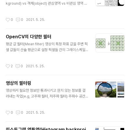
kground) vs 객체(object) 관심영역 vs 비관심 영역 그
레이스케일 영상의 이진화 T 값보다 작으면 0 크면 255
로 만드는 연산 #OpenCV 임계값 함수 /* src : 입력 영
작성시간
0
0
2021. 5. 25.
상. 다채널, 8비트 또는 32비트 실수형. thresh : 사용자
지정 입계값 maxval : cv2.THRESH_BINARY 또는 cv
2.THRESH_BINARY_INV 방법 사용 시 최댓값. type :
OpenCV의 다양한 필터
cv2.THRESH_ 로 시작하는 플래그. retval : 사용된 임
글 내용
계값 dst : 출력 영상. src와 동일 크기, 동일 타입, 같은 채
평균 값 필터(Mean filter) 영상의 특정 좌표 값을 주변 픽
널 수. */ cv2.threshold(src, thresh, maxval, type,
셀 값들의 산술 평균으로 설정 픽셀들 간의 그레이스케일
dst=None) -..
값 변화가 줄어들어 날카로운 에지가 무뎌지고, 영상에 있
는 잡음의 영향이 사라지는 효과 실제 영상에 평균 값 필터
작성시간
2
0
2021. 5. 25.
를 적용한 결과 마스크 크기가 커질수록 평균 값 필터 결과
가 더욱 부드러워지나 TRADE OFF 관계로 더 많은 연산
량이 필요하다. #OpenCV 평균 값 필터링 함수 /* src :
영상의 필터링
입력 영상 ksize : 평균값 필터 크기. (width, height) 형
글 내용
태의 튜플 dst : 결과 영상, 입력 영상과 같은 크기 & 같은
영상에서 필요한 정보만 통과시키고 원치 않는 정보를 걸
타입. */ cv2.blur(src. ksize, dst=None, anchor=N
러내는 작업(e.g, 고주파 필터, 저주파 필터) 주파수 공간
one, borderType=None) -> dst 가우시안 필터 평..
필터링 (Frequency domain filtering) 쉽게 말하면 저
주파는 영상에서 부드러운 영역, 고주파는 픽셀 값이 커지
작성시간
0
0
2021. 5. 25.
는 부분 공간적 필터링 (Spatial domain filtering) 영상
의 픽셀 값을 직접 이용하는 필터링 방법 - 대상 좌표의 픽
셀 값과 주변 픽셀 값을 동시에 사용하며 주로 마스크(mas
히스토그램 역투영(Histogram backproj