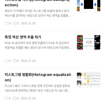
k) 연산을 이용함 같은 용어 : 마스크(행렬), 커널(kernel),
ection)
윈도우(window), 템플릿(template) ​ - 다양한 모양과
글 내용
크기의 마스크 - 마스크의 형태와 값에 따라 필터의 역할이
영상의 각 픽셀이 주어진 히스토그램 모델에 얼마나 일치
결정된다. 영상 부드럽게 만들기 - blur 영상 날카롭게 만
하는지를 검사하는 방법으로 임의의 색상 영역을 검출할
들기 - sh..
때 효과적이다. #OpenCV 히스토그램 역투영 함수 /* im
작성시간
0
0
2021. 5. 25.
ages : 입력 영상 리스트 channels : 역투영 계산에 사용
할 채널 번호 리스트 hist : 입력 히스토그램 (numpy.nda
rray) ranges : 히스토그램 각 차원의 최솟값과 최댓값으
특정 색상 영역 추출 하기
로 구성된 리스트 sclae : 출력 역투영 행렬에 추가적으로
글 내용
RGB 색 공간에서 녹색 영역 추출하기 RGB 색 공간에서
곱할 값 dst : 출력 역투영 영상. 입력 영상과 동일 크기, cv
특정색을 추출할 때는 영상의 밝기에 따라 오차가 발생하
2.CV_8U. */ cv2.clacBackProject(images, chann
는 것을 눈으로 확인할 수 있다. HSV 색 공간에서 녹색 영
els, hist, ranges, scale, dst=None) -> dst backpr
역 추출하기 V 의 값에 대해서 Don't Care를 하여서 순수
oj1.py 예제 소스 import sys ..
작성시간
0
0
2021. 5. 25.
한 색상에서만 찾도록 했을 때 HSV 공간에서 특정색을 찾
는 것이 RGB 색 공간보다 오차율이 적은 것을 알 수 있다.
#OpenCV 특정 범위 안에 있는 행렬 원소 검출 /* src :
히스토그램 평활화(Histogram equalizati
입력 행렬 lowerb : 하한 값 행렬 또는 스칼라 upperb :
on)
상한 값 행렬 또는 스칼라 dst : 입력 영상과 같은 크기의
글 내용
마스크 영상. (numpy.uint8) 범위 안에 들어가는 픽셀은
히스토그램이 그레이스케일 전체 구간에서 균일한 분포로
255, 나머지는 0으로 설정 */ cv2.inRange(src, lowe
나타나도록 변경하는 명암비 향산 기법으로 히스토그램 균
rb, uppe..
등화, 균일화, 평탄화라고 불리 운다. 히스토그램 평활화를
작성시간
4
0
2021. 5. 25.
위한 변환 함수 구하기 히스토그램 평활화 계산 방법 4x4
행렬이 있을때 16개의 요소에서 0의 개수는 4, 1의 개수는