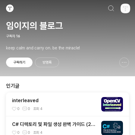
검색하기
티스토리
임이지의 블로그
구독자
16
keep calm and carry on. be the miracle!
구독하기
방명록
신고하기 레이어
열기
인기글
interleaved
0
0
조회
4
C# 디렉토리 및 파일 생성 완벽 가이드 (20
25년 최신)
0
0
조회
4