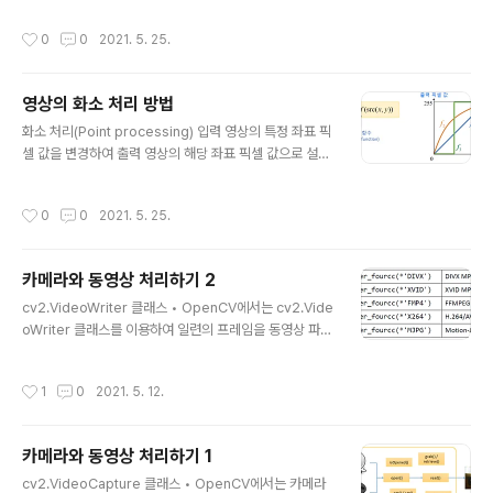
rate(srcl(x,y)+src2(x,t)) #OpenCV cv.add(src1, s
작성시간
0
0
2021. 5. 25.
rc2, dst=None, mask=None, dtype=None) -> ds
t 가충치 합(weighted sum) 두 영상의 같은 위치에 존재
하는 픽셀 값에 대하여 가중합을 계산하여 결과 영상의 픽
영상의 화소 처리 방법
셀값으로 설정 보통 alpha + beta = 1 이 되도록 설정 ->
글 내용
두 입력 영상의 평균 밝기를 유지 #dst(x,y) = saturate
화소 처리(Point processing) 입력 영상의 특정 좌표 픽
(alpha * srcl(x,y) + beta * src2(x,t)) #OpenCV c
셀 값을 변경하여 출력 영상의 해당 좌표 픽셀 값으로 설정
v.addWe..
하는 연산 결과 영상의 픽셀 값이 정해진 범위(e.g. 그레이
스케일)에 있어야 함 반전, 밝기 조절, 명암비 조절 등 영상
작성시간
0
0
2021. 5. 25.
의 밝기 조절 영상을 전체적으로 더욱 밝거나 어둡게 만드
는 연산 밝기 조절 수식 /* src1 : 첫 번째 영상 또는 스칼라
src2 : 두 번째 영상 또는 스칼라 dst : 덧셈 연산의 결과
카메라와 동영상 처리하기 2
영상 mask : 마스크 영상 dtype : 출력 영상(dst)의 타입.
글 내용
(e.g.) cv2.CV_8U, cv2.CV_32F 등 참고사항 - 스칼라
cv2.VideoWriter 클래스 • OpenCV에서는 cv2.Vide
(Scalar)는 실수 값 하나 또는 실수 값 네 개로 구성된 튜플
oWriter 클래스를 이용하여 일련의 프레임을 동영상 파일
- dst를 함수 인자로 전달하려면 dst의 크기가 src..
로 저장할 수 있음 • 일련의 프레임은 모두 크기와 데이터
타입이 같아야 함 ​ Fourcc (4-문자 코드, four characte
작성시간
1
0
2021. 5. 12.
r code) • 동영상 파일의 코덱, 압축 방식, 색상, 픽셀 포맷
등을 정의하는 정수 값 저장을 위한 동영상 파일 열기 • fil
ename: 비디오 파일 이름 (e.g. 'video.mp4') • fourc
카메라와 동영상 처리하기 1
c: fourcc (e.g. cv2.VideoWriter_fourcc(*'DIVX'))
글 내용
• fps: 초당 프레임 수 (e.g. 30) • frameSize: 프레임
cv2.VideoCapture 클래스 • OpenCV에서는 카메라