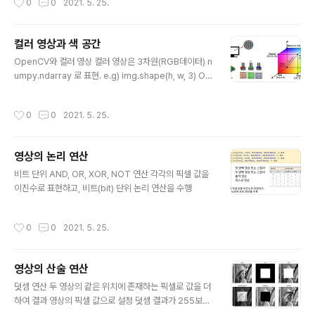
0
0
2021. 5. 25.
스토그램(Normalized histogram) : 각 픽셀의 개수를
영상 전체 픽셀 개수로 나누어준 것 해당 그레이스케일 값
을 갖는 픽셀이 나타날 확률 영상과 히스토그램의 관계 영
컬러 영상과 색 공간
상에서 픽셀의 분포를 확인 할 수 있다. 아래 레나 이미지를
글 내용
확인 하게 되면은 영상내의 히스토그램 분포에 따른 영상
OpenCV와 컬러 영상 컬러 영상은 3차원(RGB데이터) n
의 출력을 확인 할 수 있다. #OpenCV 히스토그램 구하기
umpy.ndarray 로 표현. e.g) img.shape(h, w, 3) Op
/* images: 입력 영상 리스트 channels: 히스토그램을
enCV에서는 RGB순서가 아니라 BGR 순서를 기본으로
구할 채널을 나타내는 리스트 mask : 마스크 영상, 입..
사용(초기 개발시에 BGR 로 시작 되었고 다른 의미는 없
작성시간
0
0
2021. 5. 25.
다) OpenCV에서 컬러 영상 다루기 img1 = cv2.imrea
d('lenna.bmp', cv2.IMREAD_COLOR) #imread 메
소드를 통하여 lenna.bmp 를 읽는다. IMREAD_COLO
영상의 논리 연산
R FLAG 는 컬러 영상으로 읽는 다는 의미 img2 = np.z
글 내용
eros((400, 640, 3), np.uint8) # 3차원의 빈 영상을 만
비트 단위 AND, OR, XOR, NOT 연산 각각의 픽셀 값을
든다는 의미 img3 = cv2.imread('lenna.bmp', cv2.I
이진수로 표현하고, 비트(bit) 단위 논리 연산을 수행
MREAD_GRAYSCALE..
작성시간
0
0
2021. 5. 25.
영상의 산술 연산
글 내용
덧셈 연산 두 영상의 같은 위치에 존재하는 픽셀로 값을 더
하여 결과 영상의 픽셀 값으로 설정 덧셈 결과가 255보다
크면 픽셀 값을 255로 설정(포화 연산) #dst(x,y) = satu