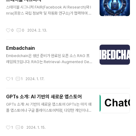
ab 사용을 위해)정면 얼굴 사진 (JPG/PNG 형식, 정사각
글 내용
스테이블 시그니처 FAIR(Facebook AI Research)와 I
형 권장)안정적인 인터넷 연결📋 단계별 제작 가이드1단
nria(프랑스 국립 정보학 및 자동화 연구소)가 협력하여 개
계: Google Colab 접속https://colab.research.goo
발한 새로운 워터마킹 기술인 "Stable Signature"에 대
gle.com/github/AliaksandrSiarohin/first-order-
해 설명하겠습니다. 이 혁신적인 기술은 생성 AI를 통해 만
model/blob/master/demo.ipynb위 링크를 클릭하
작성시간
0
0
2024. 2. 13.
들어진 이미지에 눈에 보이지 않는 워터마크를 삽입함으로
여..
써, 해당 이미지가 인공지능에 의해 생성되었음을 식별할
수 있게 해줍니다. 이러한 접근 방식은 안전하고 책임감 있
Embadchain
는 AI 사용을 장려하는 동시에 디지털 콘텐츠의 출처를 추
글 내용
적할 수 있게 해줍니다. 전통적으로, 워터마킹은 이미지나
Embedchain은 생산 준비가 완료된 오픈 소스 RAG 프
다른 디지털 콘텐츠에 정보를 숨기는 기술로 사용되어 왔
레임워크입니다. RAG는 Retrieval-Augmented Gen
습니다. 하지만 많은 기존 방법들은 이미지가 생성된 후에
eration의 약자로, 비정형 데이터에서 정보를 검색하고 이
워터마크를 추가하는 방식을 취합니다. 이와 달리, Stable
를 사용하여 새로운 정보를 생성하는 기술을 의미합니다. E
작성시간
1
1
2024. 1. 17.
S..
mbedchain은 RAG 애플리케이션을 생성하기 위한 원활
한 프로세스를 제공하여 다양한 유형의 비정형 데이터를
관리할 수 있도록 합니다. Embedchain의 주요 기능은 다
GPTs 소개: AI 기반의 새로운 앱스토어
음과 같습니다. 데이터 관리: Embedchain은 데이터를 관
글 내용
리 가능한 단위로 효율적으로 분할하고, 관련 임베딩을 생
GPTs 소개: AI 기반의 새로운 앱스토어 GPTs는 마치 애
성하며, 최적화된 검색을 위해 벡터 데이터베이스에 저장
플 앱스토어나 구글 플레이스토어처럼, 다양한 개인이나
합니다. 검색: Embedchain은 다양한 검색 방법을 지원하
회사들이 만든 AI 프로그램들을 공유하고 다운로드할 수
여 사용자가 원하는 정보를 빠르고 정확하게 찾을 수 있도
있는 곳입니다. GPTs의 모습과 기능 GPTs는 GPT Plu
작성시간
1
0
2024. 1. 15.
록..
s 사용자들에게만 열려 있으며, 여러가지 흥미로운 AI 프
로그램들을 찾아볼 수 있습니다. 예를 들어, PDF를 분석해