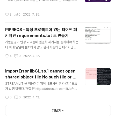
ableMachine - Tensorflow Lite 모델 학습 및 개발 N
하려고 합니다. 앱 개발에는 네이티브 개발 및 크로스 플랫
etlify - 웹 서비스 개발일지 2022-03-23 1차 ..
폼 개발 등 여러 개발 방법이 있는데 웹사이트 기반으로 앱
작성시간
2
0
2022. 7. 25.
을 만들 수 있다고 들어서 궁금해서 시작해 보았습니다. P
WA란? 프로그레시브 웹 애플리케이션은 웹을 통해 전달
되는 응용 소프트웨어의 일종으로, HTML, CSS, 자바스
PIPREQS - 특정 프로젝트에 있는 파이썬 패
크립트를 포함한 일반 웹 기술들을 사용하여 만들어진다.
키지만 requirements.txt 로 만들기
표준을 준수하는 브라우저를 사용하는 어떠한 플랫폼에서
글 내용
라도 동작하도록 고안되었다. 위키백과 PWA를 만드는 방
개발환경이 변경 되었을때 일일히 패키지를 설치해야 하는
법은 여러 방법이 있는 것으로 파악되었습니다. 저는 그중
데 이때 일일이 설치하지 않고 현재 사용하는 패키지만 기
에 MS에서 만든 Pwabuilder라는 툴을 사용해보려고 합
록해놓을 수 있도록 사용되는 명령어는 pip freeze 명령
작성시간
4
0
2022. 4. 12.
니다. 먼저 https:..
어 이다. pip freeze > requirements.txt 위의 명령어
를 실제로 사용시 아래처럼 모든 패키지들이 포함 된다. 하
지만 해당 명령어는 시스템 내의 모든 패키지를 require
ImportError libGL.so.1 cannot open
ments.txt 로 만들어 준다. 필자가 원하는 것은 해당 프로
shared object file No such file or dir
젝트에서 사용하는 패키지만 requirements.txt 로 만드
글 내용
ectory STREAMLIT
는 것이 필요하였다. pipreqs 를 사용하면 해당 프로젝트
STREAMLIT 을 이용하여 웹에 배포시에 위와 같은 오류
에서만 사용하는 패키지만 requirement.txt 로 만들어
가 발생 하였다. 해결 안 https://docs.streamlit.io/kno
준다. 설치 #pipreqs 설치 pip install pipreqs 실행 pi
wledge-base/dependencies/libgl 배포할 GIT Re
작성시간
0
0
2022. 4. 12.
preqs /hom..
po 에 packages.txt 파일을 추가하고 libgl1 를 추가 하
면 해당 오류는 수정 된다.
더보기