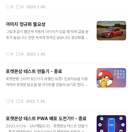
했다. 파이썬에 bbox를 사용하면 쉽게 처리할 수 있다. 코
작성시간
0
0
2023. 1. 30.
드는 아래와 같다. 1. PIL (Python Imaging Library) 라
이브러리의 Image 모듈을 가져옵니다. from PIL impor
t Image 2. Image.open 메소드를 사용하여 이미지 파
이미지 정규화 필요성
일을 엽니다. 이것은 Image 객체를 반환합니다. im = Im
글 내용
그림과 같이 빨간색 자동차 이미지가 있을 때 적색 값들 분
age.open("image.png") 3. getbbox 메소드를 사용
포가 높습니다. 반면 녹색과 청색은 낮습니다. 정규화를 거
하여 배경이 투명인 영역의 경계 상자를 얻습니다. getbb
치고 나면 모든 색의 분포가 정규분포를 따르게 됩니다. 이
ox 메소드는 경계 상자의 왼쪽, 윗쪽, 오른쪽, 아래쪽 픽셀
렇게 색이 정규 분포를 따르도록 값을 바꾸면 색도 변합니
좌표를 나타내는 4 개 값의 튜플을 반환합니다. bbox = i
작성시간
0
0
2023. 1. 30.
다. 정규화를 거치면 색이 변하더라도 인공지능 입장에서
m.g..
는 색이 갖는 분포가 일정해야 학습을 제대로 할 수 있습니
다. import matplotlib.pyplot as plt import torchvi
포켓몬상 테스트 만들기 - 종료
sion.transforms as T from torchvision.datasets.
글 내용
cifar import CIFAR10 from torchvision.transfomr
포켓몬빵 스티커 모으기가 유행인 요즘? 인공지능을 이용
s import Compose from torchvision.transfomrs
하여서 포켓몬 닮은꼴 웹 사이트를 만들어 보기로 한다. 일
import RandomHorizont..
단 인터넷 검색을 통하여 어떤 포켓몬이 어떤 연예인과 닮
았는지 파악을 하고 데이터를 수집하기로 한다. 웹 상에서
작성시간
3
2
2022. 7. 26.
단순하게 만들기 위해서 구글에서 제공하는 Teachable
Machine 를 이용하기로 한다. 먼저 데이터 전처리 작업
유사 모델을 결정하기 위해 포켓몬스터 닮은꼴 연예인 블
포켓몬상 테스트 PWA 배포 도전기!! - 종료
로그로 데이터 전처리 작업을 진행 하였다. 조코딩의 동물
글 내용
상 테스트 유튜브를 보고 클론코딩을 하였으며 개발환경은
2022.07.26 - [AI/개발도구] - 포켓몬상 테스트 만들기
아래와 같다. 개발환경 구름 IDE - HTML / CSS Teach
- 종료 안녕하세요. 오늘은 PWA로 배포하는 방법을 소개