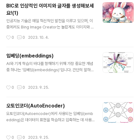
rompt 를 입력하면 확인 할 수 있습니다. ChatGP..
BIC로 인상적인 이미지와 글자를 생성해보세
요!(1)
글 내용
인공지능 기술은 매일 혁신적인 발전을 이루고 있으며, 이
중에서도 Bing Image Creator는 놀랍게도 이미지와 텍
스트를 결합하여 창의적인 작품을 만들어내는 역할을 하는
작성시간
0
0
2023. 10. 4.
최신 모델입니다. 이번에는 BIC를 사용 후기를 정리 하겠
습니다. https://www.bing.com/images/create 에
접속하면 100 Credit 을 제공합니다. 일정 시간이 지나면
임베딩(embeddings)
생성형 AI 가 이미지를 생성해줍니다. 아래는 [만두를 만드
글 내용
AI와 기계 학습의 바다를 항해하기 위해 가장 중요한 개념
눈 토끼, 수채화] 프롬프트를 이용하여서 만든 예시입니다.
중 하나는 '임베딩(embeddings)'입니다. 간단히 말하면,
(산에서, 바다에서, 크리스마스때, 숲속에서 등)
임베딩은 복잡하고 고차원의 데이터를 저차원 공간으로 변
환하는 것입니다. 이것은 마법의 나침반으로 생각할 수 있
작성시간
0
0
2023. 9. 25.
습니다. 복잡한 언어의 세계(고차원 데이터)를 단순화된 언
어(저차원 데이터)로 번역할 수 있는 나침반입니다. 자연어
처리(NLP)의 맥락에서, 우리가 다루는 고차원 데이터는 단
오토인코더(AutoEncoder)
어와 문장, 그리고 이들이 가지는 의미와 구문입니다. 다시
글 내용
말해, 임베딩은 기계가 이해할 수 있는 숫자로 단어를 변환
오토인코더(Autoencoder)에서 사용되는 임베딩(emb
하는 방법입니다. 임베딩(Embedding)과 특성 추출(Fea
edding)은 데이터의 표현을 학습하고 압축하는 데 사용되
ture Extraction)은 데이터의 차원을 줄이고, 데이터를 저
며, 주로 다음과 같은 역할을 합니다. 인코더 : 네트워크는
차원의 표현으로 변환하는 과정을 수행하는 비슷한 개념입
이미지 같은 고차원 입력 데이터를 저차원 임베딩 벡터로
작성시간
0
0
2023. 9. 25.
니..
압축합니다. 디코더 : 네트워크는 임베딩 벡터를 원본 도메