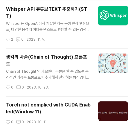
주는 AI, 로고를 만들어주는 AI, 글쓰기를 돕는 AI 등이 있
Whisper API 유튜브TEXT 추출하기(ST
습니다. GPT Builder를 이용한 GPTs 제작 방법 http
T)
s://chat.openai.com/gpts/editor GPTs는 GPT Bu
글 내용
ilder를 통해 쉽게 만들 수 있습니다. 아이디어를 가지고 A
Whisper는 OpenAI에서 개발한 자동 음성 인식 엔진으
I에게 말하듯이 설명하면, AI가 이름, 로고, 서비스 계획 등
로, 다양한 음성 데이터를 텍스트로 변환할 수 있는 강력한
을 알아서 만들어줍니다. 그..
도구입니다. Whisper를 사용하기 위해 아래와 같이 환경
작성시간
2
0
2023. 11. 9.
을 구축할 수 있습니다. 환경구성 Python 3.7 이상 설치
Python 공식 웹사이트(https://www.python.org/do
wnloads/)에서 적절한 Python 버전(3.7 이상)을 다운로
생각의 사슬(Chain of Thought) 프롬프
드하고 설치합니다. Python 3.8.10 버전을 사용하는 것을
트
추천합니다. PyTorch 설치 PyTorch는 딥 러닝 라이브
글 내용
러리로 Whisper를 실행하기 위해 필요합니다. PyTorch
Chain of Thought 언어 모델이 추론을 할 수 있도록 논
의 설치는 공식 웹사이트(https://pytorch.org/get-sta
리적인 과정을 프롬프트에 추가해서 질의하는 방식입니다.
rted/locally/)를 참고하여 본인의 시스템 환경에 맞는 ..
이 방식은 중간 추론 단계를 통해 복잡한 추론 능력을 가능
작성시간
0
0
2023. 10. 23.
하게 하며, 퓨샷 프롬팅과 결합하면 응답하기 전에 추론이
필요한 더 복잡한 작업에서 더 나은 결과를 얻을 수 있습니
다. Chain of Thought 프롬팅에서는 문제를 해결하는데
Torch not complied with CUDA Enab
필요한 중간 추론 단계를 제공하여 작업을 단계적으로 수
led(Window 11)
행합니다. 이렇게 하면 모델이 각 단계를 이해하고 최종 결
과를 추론하는 데 도움이 됩니다. 간단히 사용하는 예시로
작성시간
0
0
2023. 10. 11.
prompt 를 입력하고 정확한 답이 나오지 않을 때 Open
AI 에서는 step by step 혹은 단계별로 생각 해바라고 p