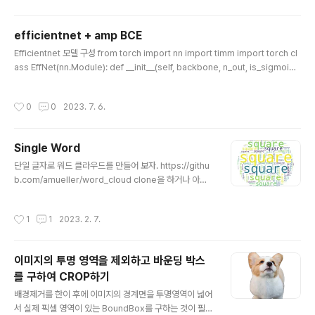
인으로 압축 해제합니다.(예를 들어 이미지로 되돌립니다)
차원 축소(Dimensionality Reduction): 오토인코더는
efficientnet + amp BCE
입력 데이터의 차원을 줄이는 데 사용됩니다. 인코더(enc
글 내용
oder) 부분은 입력 데이터를 저차원 임베딩 공간으로 매
Efficientnet 모델 구성 from torch import nn import timm import torch cl
핑하여 정보를 압축합니다. 이 과정을 통해 더 낮은 차원에
ass EffNet(nn.Module): def __init__(self, backbone, n_out, is_sigmoid):
서 데이터를 표현함으로써 불필요한 정보나 잡음을 제거하
super(EffNet, self).__init__() self.model = timm.create_model(model_
고 데이터의 주요 특성을 보존할 수 있습니다. 특성 추출(F
name=backbone, pretrained=True) self.model.classifier = nn.Linear
작성시간
0
0
2023. 7. 6.
eatu..
(self.model.classifier.in_features, n_out) self.is_sigmoid = is_sigmoid
def forward(self, x): x = self.model(x) if self.is_sig..
Single Word
글 내용
단일 글자로 워드 클라우드를 만들어 보자. https://githu
b.com/amueller/word_cloud clone을 하거나 아래
처럼 pip를 이용하여 package를 설치한다. #colab 에
서 사용예시 !pip install wordcloud 다음은 mask(동그
작성시간
1
1
2023. 2. 7.
라미)에 단일 글자를 generate 하는 코드이다. import n
umpy as np import matplotlib.pyplot as plt from
wordcloud import WordCloud text = "square" x,
이미지의 투명 영역을 제외하고 바운딩 박스
y = np.ogrid[:300, :300] mask = (x - 150) ** 2 +
를 구하여 CROP하기
(y - 150) ** 2 > 130 ** 2 mask = 255 * mask.ast
글 내용
ype(int) wc = Wor..
배경제거를 한이 후에 이미지의 경계면을 투명영역이 넓어
서 실제 픽셀 영역이 있는 BoundBox를 구하는 것이 필요