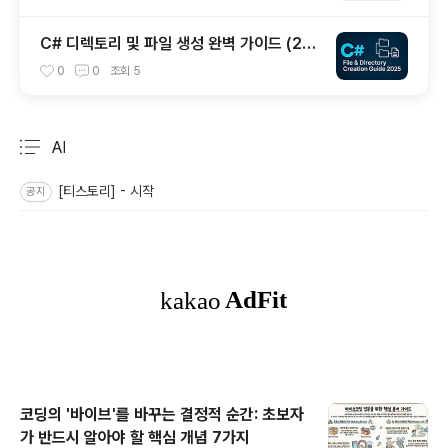
C# 디렉토리 및 파일 생성 완벽 가이드 (20
25년 최신)
0
0
조회
5
AI
분류 전체보기
주요 글 목록
[티스토리] - 시작
공지
코딩의 '바이브'를 바꾸는 결정적 순간: 초보자
가 반드시 알아야 할 핵심 개념 7가지
글 내용