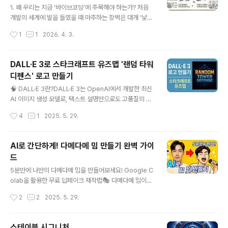
1. 왜 우리는 지금 '바이브코딩'에 주목해야 하는가? 처음
개발의 세계에 발을 들였을 때 마주하는 장벽은 대개 '낯선
문법'과 '복잡한 코드의 나열'입니다. 하지만 인공지능(AI)
작성시간
1
1
2026. 4. 3.
이 코드를 대신 작성하고 오류를 수정해 주는 시대, 이제 프
로그래밍의 패러다임은 단순한 '구문 암기'에서 전체적인
시스템의 흐름을 조율하는 '설계적 주도권'으로 이동하고
DALL·E 3로 스타크래프트 유즈맵 '랜덤 타워
있습니다. 이것이 바로 우리가 바이브코딩(Vibe Coding)
디펜스' 로고 만들기
에 주목해야 하는 이유입니다.바이브코딩은 단순히 코드를
글 내용
써 내려가는 행위를 넘어, 기술의 본질과 논리를 이해하고
🧠 DALL·E 3란?DALL·E 3는 OpenAI에서 개발한 최신
AI와 협업하여 결과물을 오케스트레이션(Orchestratio
AI 이미지 생성 모델로, 텍스트 설명만으로도 고품질의 이
n)하는 감각을 의미합니다. '바이브코딩 핵심 용어 60
미지를 생성할 수 있습니다. 이전 버전보다 문맥 이해력과
작성시간
4
1
2025. 5. 29.
선'을 관통하는 7가지 핵심 개념을 통해, 여러분이 단순한
세부 묘사 능력이 향상되어, 원하는 이미지를 보다 정확하
코드 작성자..
게 생성할 수 있습니다.🎯 프로젝트 개요목표: 스타크래프
트 유즈맵 '랜덤 타워 디펜스'에 어울리는 로고 제작도구: D
AI로 간단하게! 다메다메 밈 만들기 완벽 가이
ALL·E 3 (ChatGPT Plus 또는 Bing Image Creator)
드
스타일: SF, 픽셀 아트, 게임 UI에 적합한 디자인WIRED📝
글 내용
프롬프트 작성효과적인 이미지 생성을 위해서는 구체적인
5분만에 나만의 다메다메 밈을 만들어보세요! Google C
프롬프트가 중요합니다. 예를 들어:"스타크래프트 스타일
olab을 활용한 무료 딥페이크 제작법🎭 다메다메 밈이
의 픽셀 아트 로고, '랜덤 타워 디펜스' 텍스트 포함, 어두운
란?다메다메 밈은 일본 게임 '용과 같이 5'의 'Baka Mitai'
작성시간
2
2
2025. 5. 29.
배경, 미래지향적 디자인"이러한 프롬..
라는 노래를 활용한 AI 딥페이크 밈입니다. 2020년부터
전 세계적으로 인기를 끌며, 누구나 쉽게 자신의 얼굴로 만
들 수 있어 큰 화제가 되었습니다.🚀 준비물구글 계정 (Col
스테이블 시그니처