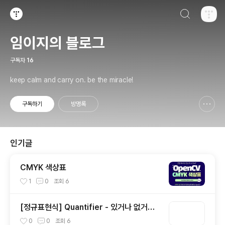
검색하기
티스토리
임이지의 블로그
구독자
16
keep calm and carry on. be the miracle!
구독하기
방명록
신고하기 레이어
열기
인기글
CMYK 색상표
1
0
조회
6
[정규표현식] Quantifier - 있거나 없거나?
(1)
0
0
조회
6