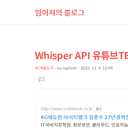
임이지의 블로그
Whisper API 유튜브T
상
본
문
세
제
AI/개발도구
by
cepiloth
2023. 11. 9. 12:09
컨
본
목
텐
댓
문
글
츠
달
기
http://www.hrditbank.co.kr
광고
KG에듀원 아이티뱅크 김종수 27년경력
IT국비지원학원, 정보보안, 클라우드, 인공지