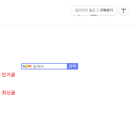
임이지의 블로그
구독하기
검
메
색
뉴
추
가
정
인기글
보
최신글