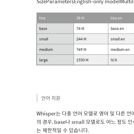
SizeParametersEnglish-only modelMulti
tiny
39 M
tiny.en
base
74 M
base.en
small
244 M
small.en
medium
769 M
medium.en
large
1550 M
N/A
언어 지원
Whisper는 다중 언어 모델로 영어 및 다른
의 경우, base나 small 모델로도 어느 정도
는 제한적일 수 있습니다.