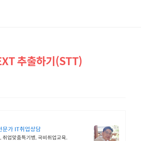
EXT 추출하기(STT)
전문가 IT취업상담
능, 취업맞춤특기병, 국비취업교육.