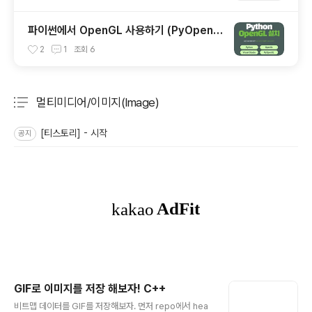
파이썬에서 OpenGL 사용하기 (PyOpenG
L)
2
1
조회
6
멀티미디어/이미지(Image)
분류 전체보기
주요 글 목록
[티스토리] - 시작
공지
GIF로 이미지를 저장 해보자! C++
글 내용
비트맵 데이터를 GIF를 저장해보자. 먼저 repo에서 hea