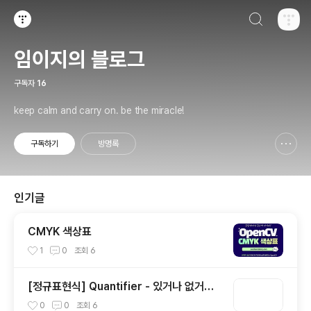
검색하기
티스토리
임이지의 블로그
구독자
16
keep calm and carry on. be the miracle!
구독하기
방명록
신고하기 레이어
열기
인기글
CMYK 색상표
1
0
조회
6
[정규표현식] Quantifier - 있거나 없거나?
(1)
0
0
조회
6