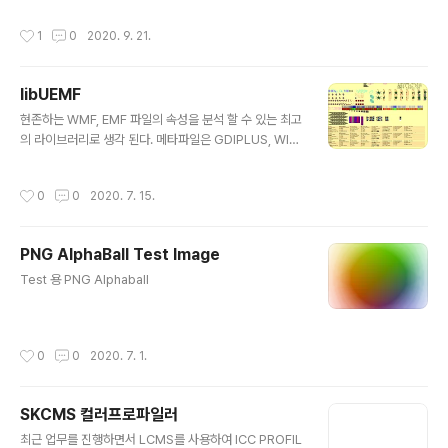
압축을 푼 폴더에 복사를 한다. (Microsoft SDK 폴더 하
작성시간
1
0
2020. 9. 21.
위에 있다.) 명령 프롬폰트에 아래와 같이 입력한다. // 구버
전 libjpeg 의 경우 nmake /f makefile.vc setup-v10
// jpeg9.d NMAKE /f makefile.vs setup-v16 메이
libUEMF
크파일 명령이 정상적으로 동작 하면 아랭과 같이 구동 된
글 내용
다. 폴더로 이동하여 jpeg.sin 파일을 확인 할 수 있다. Vi
현존하는 WMF, EMF 파일의 속성을 분석 할 수 있는 최고
sual Studio 2019 에서 실행후 release 로 빌드 map
의 라이브러리로 생각 된다. 메타파일은 GDIPLUS, WIN
파일을 생성하여 sy..
API 렌더링 API CALL 을 기록되어 있다. http://libuem
f.sourceforge.net/ 아래 그림을 보면 알수 있겠지만 그
작성시간
0
0
2020. 7. 15.
래픽 Object 의 모든 것들이 포함 되어 있다. 텍스트, 선,
면, 폴리곤, 다중폴리곤, 패턴, 안티알리아싱, 투명도 처리
등..
PNG AlphaBall Test Image
글 내용
Test 용 PNG Alphaball
작성시간
0
0
2020. 7. 1.
SKCMS 컬러프로파일러
글 내용
최근 업무를 진행하면서 LCMS를 사용하여 ICC PROFIL