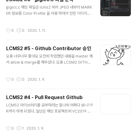
위 두가지가 없고 LCMS2 에서 지원하는 색상 프로파일이
글 내용
면 프로파일 생성 네 번째, 위 3가지가 없다면 프로파일을
jpgicc.c 해당 파일은 lcms2 에서 JPEG 내부의 MARK
생성하지 않는다. if (lIsDeviceLink) { OutputColorSp
ER 정보중 Color Profile 을 사용 하여서 만든 이미지면,
ace = GetDevicelinkColorSpace(hIn); } else { Ou
해당 마커에 컬러 프로파일러와 LIBJPEG 에서 추출한 색
tputColorS..
상 데이터를 기반으로 변환 해주는 역할을 한다. LCMS2
작성시간
0
0
2020. 1. 11.
사용하여 JPEG 내부에 있는 컬러 프로파일러 정보를 확인
하고 Color Transform 하는 파일은 jpgicc.c 파일이다.
Main Function Main 함수는 아래와 같이 단순하다. 앱을
LCMS2 #5 - Github Contributor 승인
초기화하고 명령 인수에서 전달받은 파일명으로 컬러 프로
글 내용
파일을 사용하는 이미지를 RGB 형식으로 변환하여 저장
오홍 너무너무 좋아요 오전에 작업했던 내용을 master 께
한다. int main(int argc, char* argv[]) { InitUtils("jp
서 allow & merge를 해주셨다. 오홍 LCSM2 GITHUB
gicc"); // App 초기화 ErrorHanlder..
에 Contributors로 등록이 되었다. 너무 좋네 하하 자세
히 보니 아이디 옆에 배찌도 달아주는구나 뭔가 기분이 좋
작성시간
0
0
2020. 1. 9.
군 으허허헝
LCMS2 #4 - Pull Request Github
글 내용
LCMS2 라이브러리를 공부하려는 찰나에 어쩌다 보니? P
R까지 하게 되었다. 일단은 해당 프로젝트에 VC2019 환
경 구성이 없어서 글을 포스팅하면서 정리하다가 master
branch에 VC2019 환경이 없으니 PR을 보내면 나도 오
작성시간
0
1
2020. 1. 9.
픈소스 contributor 가 될 수 있지 않을까 하는 암코양이
같은 생각으로 PR 보내 보았다. 먼저 VC2019 환경 설정