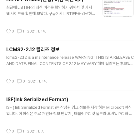
러리를 추가 설치하지 않아도 되어 간편하게 사용할 수 있
글 내용
최근에 LIBTIFF의 최신 버전을 확인하기 위해서 몇 가지
다. https://github.com/nothings/stb nothings/stb
웹 사이트를 확인해 보았다. 구글에서 LIBTIFF를 검색하
stb single-file public domain libraries for C/C+
게 되면은 아래와 같은 결과를 확인할 수 있다. 안정된 버전
+. Contribute to nothings/stb d..
은 4.1.0 으로 명시되어있다 이는 위키백과에 내용을 참조
작성시간
0
1
2021. 1. 14.
하는 것으로 확인하였다. 그러나 www.simplesystems.
org/libtiff/ 사이트를 확인 시에는 Lastest Stable Rele
ase 버전은 4.2.0으로 명시되어 있다. 단순하게 생각한다
LCMS2-2.12 릴리즈 정보
면 4.2.0 버전이 안정적인 버전인 것을 알 수 있지만 확신
글 내용
이 없었다. 그래서 gitlab 포럼에 아래처럼 질문을 하였다.
lcms2-2.12 is a maintenance release WARNING: THIS IS A RELEASE C
(gitlab.com/libtiff/libtiff/-/issues/234) 몇몇의 답변
ANDIDATE. FINAL CONTENTS OF 2.12 MAY VARY 해당 릴리즈는 후보일뿐
은 아래와 같았다. 위키의 버전을 업데이트가 필요하고 공
이며 최종 버전은 다를 수 있다. 아직 안정 버전이 아니다. Changes: Added buil
식 ..
d system for fast-float plugin (see plugin documentation) Added new
작성시간
0
0
2021. 1. 14.
build-in sigmoidal tone curve Added XCode 12 project Addes suppo
rt for multichannel input up to 15 channels Fix LUT8 write matrix Fix v
ersion mess on 10/11 Fix..
ISF(Ink Serialized Format)
글 내용
ISF ( Ink Serialized Format )는 작성된 잉크 정보를 저장 하는 Microsoft 형식
입니다. 이 형식은 주로 개인용 정보 단말기 , 태블릿 PC 및 울트라 모바일 PC 와 같
은 모바일 장치 에서 스타일러스로 입력 된 데이터를 저장하는 데 사용 됩니다. 잉크
개체는 단순히 일련의 선으로, 각 선은 일련의 점이고 점은 X 및 Y 좌표입니다. 많은
작성시간
0
1
2021. 1. 7.
새로운 모바일 장치는 압력 및 각도와 같은 정보도 제공 할 수 있습니다. 또한 잉크 데
이터와 함께 사용자 지정 정보를 저장하는 데 사용할 수 있습니다. 라이센스 또한 e