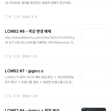
ER 데이터로 컬러를 변경하는 방법에 대해서 연구하였다.
그러는 도중 초기에 FILEIO 및 trasnform을 생성하는 비
용이 커서 실제 색상 변경하는 속도보다 transform을 만
작성시간
0
0
2020. 3. 3.
드는 성능 비용으로 인하여 SIMD 적용할라는 차.. 자료조
사를 하였다. 역시나 내가 생각한건 이미 세상이 다 있다. h
ttps://github.com/cepiloth/skcms cepiloth/skcm
LCMS2 #8 - 색상 변경 예제
s third-party skia . Contribute to cepiloth/skcms
글 내용
development by creating an account on GitHub.
http://www.littlecms.com/LittleCMS2.9%20API.p
github.com SKCMS 관련하여서 포스팅을 할 예정이고
df 상기 URL에 LCMS를 사용하는 API Reference 가
내가 하는 분야가 널리 하는 분..
있다. LCMS2는 색상 프로파일을 이용하여 출력되는 영상
이 색상을 보정 및 색상 변환을 쉽게 사용할 수 있는 라이브
작성시간
0
0
2020. 1. 21.
러리이다. RGB Color To CMYK Color #include "lc
ms2.h" int main(void) { cmsHPROFILE hInProfile,
hOutProfile; cmsHTRANSFORM hTransform; int
LCMS2 #7 - jpgicc.c
i; hInProfile = cmsOpenProfileFromFile("sRGBC
글 내용
olorSpace.ICM", "r"); hOutProfile = cmsOpenPro
LCMS2 의 동작 이미지 메타 정보 확인 -> 색상프로파일
fileFromFile("MyCmyk.ICM",..
위치 확인 -> 트랜스폼 생성 -> 생성한 트랜스폼으로 렌더
링 위의 절차를 갖는다. 이미지 메타 정보 확인 이미지 포맷
의 메타정보, XMP 등 추가 정보를 읽어서 프로파일 정보
작성시간
0
0
2020. 1. 20.
가 있는지 확인 한다. 색상 프로파일 위치 확인 색상 프로파
일 사용 유무를 결정 해야한다. 첫 번째, 내장 프로파일 유
무 확인 두 번째, 디바이스 경로의 프로파일 확인 세 번째,
LCMS2 #6 - jpgicc.c 파일 분석