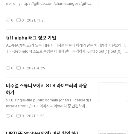
der only https://github.com/charlietangora/gif-h
소스를 다운로드 받자. 기본 예제는 아래와 같다. #includ
e #include #include int main() { int width = 100; in
작성시간
0
0
2021. 11. 2.
t height = 200; std::vector black(width * height *
4, 0); std::vector white(width * height * 4, 255);
auto fileName = "bwgif.gif"; int delay = 100; GifW
tiff alpha 태그 정보 기입
riter g; GifBegin(&g, fileName, width, height, del
글 내용
ay); GifWriteFrame(&g, bla..
ALPHA(투명도)가 있는 TIFF 이미지를 만들때 아래와 같은 처리방식이 필요하다.
TIFFSetField 메소드로 속성을 아래와 같이 추가하자. uint16 out[1]; out[0] = E
XTRASAMPLE_ASSOCALPHA; TIFFSetField( outImage, TIFFTAG_EX
TRASAMPLES, 1, &out ); https://stackoverflow.com/questions/34518
작성시간
0
0
2021. 4. 29.
06/getting-error-when-trying-to-apply-extrasamples-tag-to-a-tiff-
file-to-be-writt Getting error when trying to apply "ExtraSamples" ta
g to a TIFF file to be written I ha..
비주얼 스튜디오에서 STB 라이브러리 사용
하기
글 내용
STB single-file public domain (or MIT licensed) l
ibraries for C/C++ 이미지 라이브러리 중 간편하게 사
용할 수 있는 STB라는 오픈소스가 있다. CROSS-PLAT
작성시간
0
0
2021. 1. 23.
FORM에서 동작을 하며 JPEG, PNG, BMP, PSD, TG
A, GIF, HDR, PIC, PNM 포맷을 지원한다. LIBJPEG, LI
BTIFF, LIBPNG, ZLIB 등 다른 THIRD-PARTY 라이브
LIBTIFF Stable(안정) 버전 확인 하기