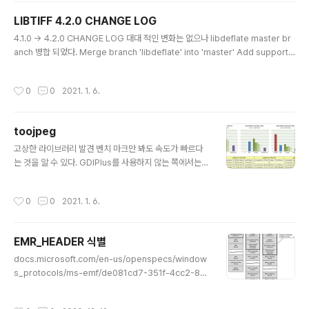
n.wikipedia.org/wiki/Microsoft_Open_Specification_Promise 에 의해서
LIBTIFF 4.2.0 CHANGE LOG
모든 라이센스에 대해서 허용한다고 합니다. 아래는 ISF 포맷..
글 내용
4.1.0 -> 4.2.0 CHANGE LOG 대대 적인 변화는 없으나 libdeflate master br
anch 병합 되었다. Merge branch 'libdeflate' into 'master' Add support f
or building against libdeflate for faster Zip/Deflate compression/dec
ompression See merge request libtiff/libtiff!158 zlib 에서 제공하는 defl
작성시간
0
0
2021. 1. 6.
ate 를 사용하지 않고 libdeflate 를 사용하는 방식이 도입 됬으나 아직 시험 단계
인듯 하다. 두 가지의 case 로 Zip/Deflate 코덱 형식을 지원 한다. case 1 : zlib
only -> 스트리밍 모드 지원 case 2..
toojpeg
글 내용
고상한 라이브러리 발견 벤치 마크만 봐도 속도가 빠르다
는 것을 알 수 있다. GDIPlus를 사용하지 않는 쪽에서는
이득을 볼 수 있을 거 같다. https://create.stephan-br
umme.com/toojpeg/ toojpeg - a JPEG encoder
작성시간
0
0
2021. 1. 6.
in a single C++ file A JPEG encoder in a single
C++ file ... posted December 27, 2018 by Steph
an Brumme, updated June 17, 2019 Recently, on
EMR_HEADER 식별
e of my programs needed to write a few JPEG fi
글 내용
les. The obvious choice is to link against libjpeg
docs.microsoft.com/en-us/openspecs/window
(or even bet..
s_protocols/ms-emf/de081cd7-351f-4cc2-83
0b-d03fb55e89ab [MS-EMF]: EMR_HEADER Re
cord Types The EMR_HEADER record is the sta
작성시간