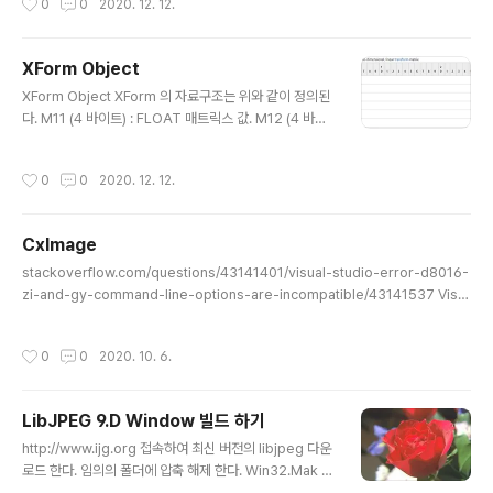
0
0
2020. 12. 12.
rting point of an EMF metafile. It specifies prope
rties of the device on which the image in the me
tafile was docs.microsoft.com docs.microsoft.c
XForm Object
om/en-us/openspecs/windows_protocols/ms-
글 내용
emf/daaf9447-0c47-446e-b72e-ac6bd7a2e8f
XForm Object XForm 의 자료구조는 위와 같이 정의된
1 EMF Header..
다. M11 (4 바이트) : FLOAT 매트릭스 값. M12 (4 바이
트) : FLOAT 매트릭스 값. M21 (4 바이트) : FLOAT 매
트릭스 값. M22 (4 바이트) : FLOAT 매트릭스 값. Dx (4
작성시간
0
0
2020. 12. 12.
바이트) : 논리 단위로 된 수평 변환 구성 요소 를 포함하는
FLOAT 값입니다 . Dy (4 바이트) : 논리 단위로 된 수직
변환 구성 요소를 포함하는 FLOAT 값입니다. 다음 방정
CxImage
식은 행렬 값을 사용하여 점 (X, Y)을 새 점 (X ', Y')으로 변
글 내용
환하는 방법을 지정합니다. X '= M11 * X + M21 * Y +
stackoverflow.com/questions/43141401/visual-studio-error-d8016-
Dx Y '= M12 * X + M22 * Y + Dy SetWorldTransf
zi-and-gy-command-line-options-are-incompatible/43141537 Visu
orm functi..
al Studio error D8016: '/ZI' and '/Gy' command-line options are incom
patible I am having an issue with a project that I am working on. Despi
작성시간
0
0
2020. 10. 6.
te the fact that the code is right, I can't build it because I got the follo
wing error Error D8016 '/ZI' and '/Gy-' command-line stack..
LibJPEG 9.D Window 빌드 하기
글 내용
http://www.ijg.org 접속하여 최신 버전의 libjpeg 다운
로드 한다. 임의의 폴더에 압축 해제 한다. Win32.Mak Vi
sual Studio 개발자용 명령 프롬폼트를 실행 한다. 파일을