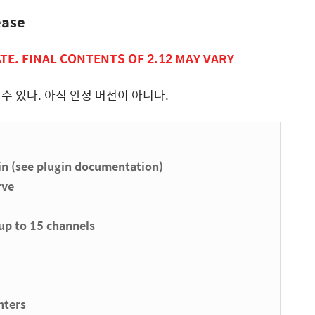
ease
TE. FINAL CONTENTS OF 2.12 MAY VARY
수 있다. 아직 안정 버전이 아니다.
gin (see plugin documentation)
rve
up to 15 channels
nters