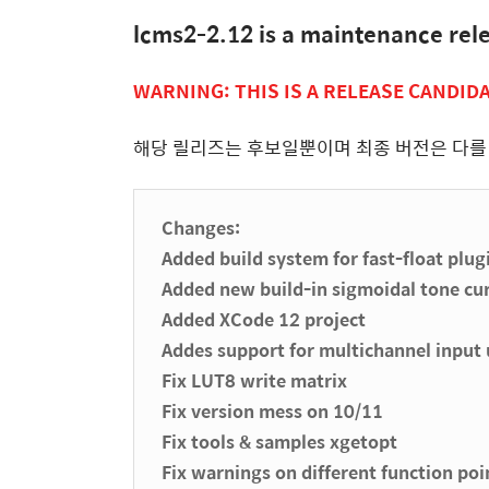
lcms2-2.12 is a maintenance rel
WARNING: THIS IS A RELEASE CANDIDA
해당 릴리즈는 후보일뿐이며 최종 버전은 다를 
Changes:
Added build system for fast-float plu
Added new build-in sigmoidal tone cu
Added XCode 12 project
Addes support for multichannel input 
Fix LUT8 write matrix
Fix version mess on 10/11
Fix tools & samples xgetopt
Fix warnings on different function poi