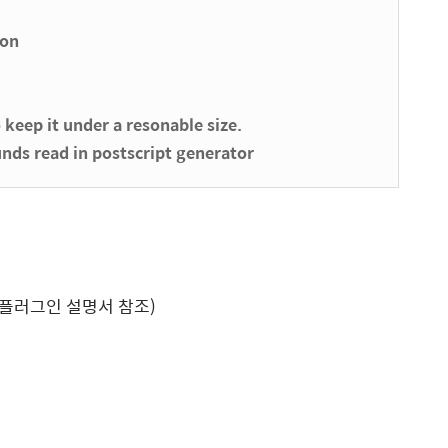
ion
keep it under a resonable size.
unds read in postscript generator
 (플러그인 설명서 참조)