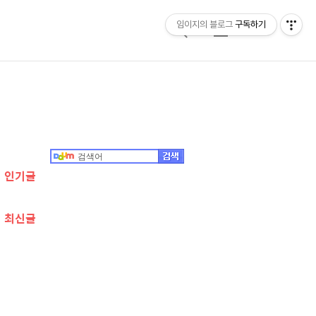
임이지의 블로그
구독하기
검
메
색
뉴
추
가
정
인기글
보
최신글