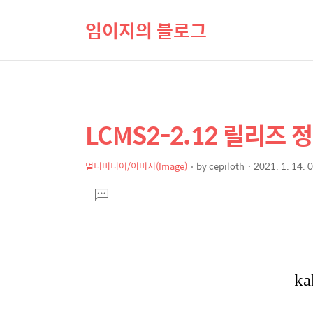
임이지의 블로그
LCMS2-2.12 릴리즈 
상
본
문
세
제
멀티미디어/이미지(Image)
by
cepiloth
2021. 1. 14. 
컨
본
목
텐
댓
문
글
츠
달
기