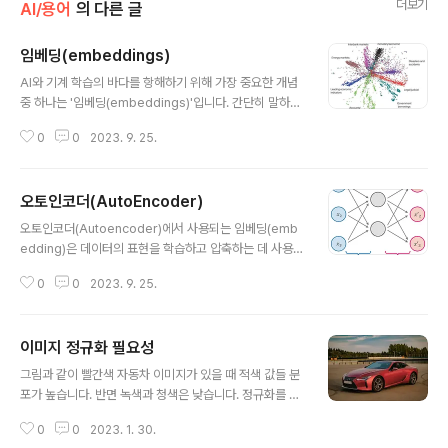
더보기
AI/용어
의 다른 글
임베딩(embeddings)
글 내용
AI와 기계 학습의 바다를 항해하기 위해 가장 중요한 개념
중 하나는 '임베딩(embeddings)'입니다. 간단히 말하면,
임베딩은 복잡하고 고차원의 데이터를 저차원 공간으로 변
0
0
2023. 9. 25.
환하는 것입니다. 이것은 마법의 나침반으로 생각할 수 있
습니다. 복잡한 언어의 세계(고차원 데이터)를 단순화된 언
어(저차원 데이터)로 번역할 수 있는 나침반입니다. 자연어
오토인코더(AutoEncoder)
처리(NLP)의 맥락에서, 우리가 다루는 고차원 데이터는 단
글 내용
어와 문장, 그리고 이들이 가지는 의미와 구문입니다. 다시
오토인코더(Autoencoder)에서 사용되는 임베딩(emb
말해, 임베딩은 기계가 이해할 수 있는 숫자로 단어를 변환
edding)은 데이터의 표현을 학습하고 압축하는 데 사용되
하는 방법입니다. 임베딩(Embedding)과 특성 추출(Fea
며, 주로 다음과 같은 역할을 합니다. 인코더 : 네트워크는
ture Extraction)은 데이터의 차원을 줄이고, 데이터를 저
0
0
2023. 9. 25.
이미지 같은 고차원 입력 데이터를 저차원 임베딩 벡터로
차원의 표현으로 변환하는 과정을 수행하는 비슷한 개념입
압축합니다. 디코더 : 네트워크는 임베딩 벡터를 원본 도메
니..
인으로 압축 해제합니다.(예를 들어 이미지로 되돌립니다)
이미지 정규화 필요성
차원 축소(Dimensionality Reduction): 오토인코더는
글 내용
입력 데이터의 차원을 줄이는 데 사용됩니다. 인코더(enc
그림과 같이 빨간색 자동차 이미지가 있을 때 적색 값들 분
oder) 부분은 입력 데이터를 저차원 임베딩 공간으로 매
포가 높습니다. 반면 녹색과 청색은 낮습니다. 정규화를 거
핑하여 정보를 압축합니다. 이 과정을 통해 더 낮은 차원에
치고 나면 모든 색의 분포가 정규분포를 따르게 됩니다. 이
서 데이터를 표현함으로써 불필요한 정보나 잡음을 제거하
0
0
2023. 1. 30.
렇게 색이 정규 분포를 따르도록 값을 바꾸면 색도 변합니