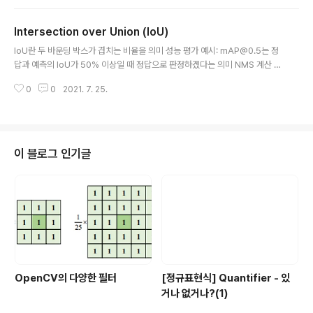
고 데이터의 주요 특성을 보존할 수 있습니다. 특성 추출(F
다. 정규화를 거치면 색이 변하더라도 인공지능 입장에서
eatu..
는 색이 갖는 분포가 일정해야 학습을 제대로 할 수 있습니
Intersection over Union (IoU)
다. import matplotlib.pyplot as plt import torchvi
글 내용
sion.transforms as T from torchvision.datasets.
IoU란 두 바운딩 박스가 겹치는 비율을 의미 성능 평가 예시: mAP@0.5는 정
cifar import CIFAR10 from torchvision.transfomr
답과 예측의 IoU가 50% 이상일 때 정답으로 판정하겠다는 의미 NMS 계산 예
s import Compose from torchvision.transfomrs
시: 같은 클래스(class)끼리 IoU가 50% 이상일 때 낮은 confidence의 box
import RandomHorizont..
0
0
2021. 7. 25.
를 제거
이 블로그 인기글
OpenCV의 다양한 필터
[정규표현식] Quantifier - 있
거나 없거나?(1)