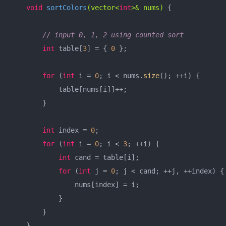
void
sortColors
(vector<
int
>& nums)
{

// input 0, 1, 2 using counted sort
int
 table[
3
] = { 
0
 };

for
 (
int
 i = 
0
; i < nums.
size
(); ++i) {

            table[nums[i]]++;

        }

int
 index = 
0
;

for
 (
int
 i = 
0
; i < 
3
; ++i) {

int
 cand = table[i];

for
 (
int
 j = 
0
; j < cand; ++j, ++index) {

                nums[index] = i;

            }

        }

    }
