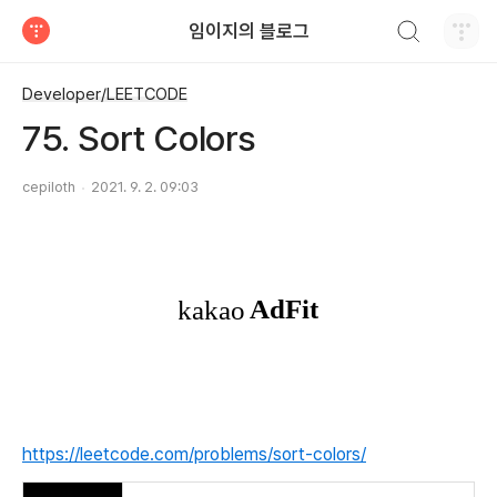
검색하기
임이지의 블로그
티스토리
Developer/LEETCODE
75. Sort Colors
cepiloth
2021. 9. 2. 09:03
https://leetcode.com/problems/sort-colors/