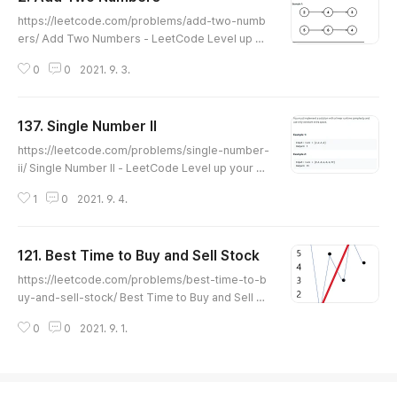
글 내용
https://leetcode.com/problems/add-two-numb
ers/ Add Two Numbers - LeetCode Level up yo
ur coding skills and quickly land a job. This is th
0
0
2021. 9. 3.
e best place to expand your knowledge and ge
t prepared for your next interview. leetcode.co
m 난이도 : midium 문제 두개의 리스트의 합으로 리스트
137. Single Number II
를 구하여라. 코드 /** * Definition for singly-linked l
글 내용
ist. * struct ListNode { * int val; * ListNode *nex
https://leetcode.com/problems/single-number-
t; * ListNode(int x) : val(x), next(NUL..
ii/ Single Number II - LeetCode Level up your co
ding skills and quickly land a job. This is the bes
1
0
2021. 9. 4.
t place to expand your knowledge and get prep
ared for your next interview. leetcode.com 난이
도 : medium 문제 배열에서 원소가 하나인 원소를 출력하
121. Best Time to Buy and Sell Stock
라. 딱 하나를 제외하고 나머지는 3번나온다. 코드 map 자
글 내용
료형에 키값으로 원소를 넣고 value 로 카운트 한다. cou
https://leetcode.com/problems/best-time-to-b
nt != 가 아닌 원소를 출력 한다. class Solution { publi
uy-and-sell-stock/ Best Time to Buy and Sell St
c: int singleNumbe..
ock - LeetCode Level up your coding skills and
0
0
2021. 9. 1.
quickly land a job. This is the best place to expa
nd your knowledge and get prepared for your n
ext interview. leetcode.com 난이도 : easy 문제 한
번의 거래로 낼 수 있는 최대 이익을 산출하라. 해당문제의