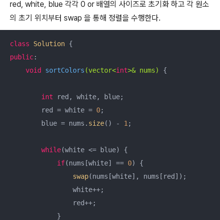
red, white, blue 각각 0 or 배열의 사이즈로 초기화 하고 각 원소
의 초기 위치부터 swap 을 통해 정렬을 수행한다.
class
Solution
 {
public
:

void
sortColors
(vector<
int
>& nums)
{

int
 red, white, blue;

        red = white = 
0
;

        blue = nums.
size
() - 
1
;

while
(white <= blue) {

if
(nums[white] == 
0
) {

swap
(nums[white], nums[red]);

                white++;

                red++;

            }
