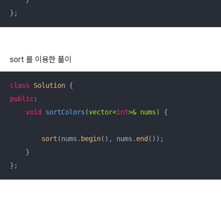
};
sort 를 이용한 풀이
class
Solution
 {
public
:

void
sortColors
(vector<
int
>& nums)
{

sort
(nums.
begin
(), nums.
end
());

    }

};