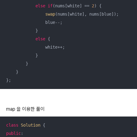
else
if
(nums[white] == 
2
) {

swap
(nums[white], nums[blue]);

                blue--;

            }

else
 {

                white++;

            }

        }

    }

};
map 을 이용한 풀이
class
Solution
 {
public
:
