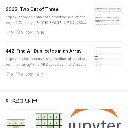
2032. Two Out of Three
글 내용
https://leetcode.com/problems/two-out-of-thr
ee/ 난이도 : easy 문제 3개의 배열에서 중복되는 원소를
출력 하라. 배열에서 같은 원소가 있을수 있어 정렬과 uniq
0
0
2021. 10. 10.
ue, erase 를 사용하여 중복이 없는 어레이를 만든다. 소
스코드 class Solution { public: // 배열에서 같은 원소
가 나올 수 가 있어서 정렬을 통하여 중복된 원소를 제거하
442. Find All Duplicates in an Array
고 // 중복이 없는 고유의 값만 갖고 있는 원소를 만든다. v
글 내용
oid erase(vector& nums1) { sort(nums1.begin(),
https://leetcode.com/problems/find-all-duplicat
nums1.end()); nums1.erase(unique(nums1.begin
es-in-an-array/ Find All Duplicates in an Array -
(),nums1.end()),nums1.end()); } // 데이터가 중복되는
LeetCode Level up your coding skills and quickl
원소가 ..
0
0
2021. 10. 7.
y land a job. This is the best place to expand yo
ur knowledge and get prepared for your next in
terview. leetcode.com 난이도 : medium 문제 주어
진 배열에서 중복되는 모든 원소를 반환하라 문제의 제약
사항에 최대 n의 개수는 10^5 개가 들어올 수 있으며 O
이 블로그 인기글
(n) 수행시간으로 문제를 풀어야 한다. 단순히 반복문을 두
번 사용하여 bruth-force 로 이문..