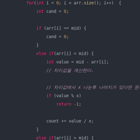
for
(
int
 i = 
0
; i < arr.
size
(); i++)  {

int
 cand = 
0
;

if
 (arr[i] == mid) {

                cand = 
0
;

            }

else
if
(arr[i] < mid) {

int
 value = mid - arr[i];

// 차이값을 계산한다.
// 차이값에서 x 나눈후 나머지가 있다면 문
if
 (value % x)

return
-1
;

                count += value / x;

            }

else
if
(arr[i] > mid) {
