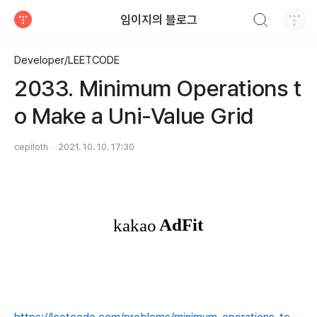
검색하기
임이지의 블로그
티스토리
Developer/LEETCODE
2033. Minimum Operations t
o Make a Uni-Value Grid
cepiloth
2021. 10. 10. 17:30