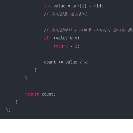
int
 value = arr[i] - mid;

// 차이값을 계산한다.
// 차이값에서 x 나눈후 나머지가 있다면 문
if
  (value % x) 

return
 - 
1
;

                count += value / x;

            }

        }

return
 count;

    }

};