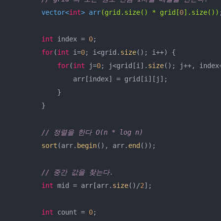
vector<
int
> 
arr
(grid.size() * grid[
0
].size())
;
int
 index = 
0
;

for
(
int
 i=
0
; i<grid.
size
(); i++) {

for
(
int
 j=
0
; j<grid[i].
size
(); j++, index+
                arr[index] = grid[i][j];

            }

        }

// 정렬을 한다 O(n * log n)
sort
(arr.
begin
(), arr.
end
());

// 중간 값을 찾는다.
int
 mid = arr[arr.
size
()/
2
];

int
 count = 
0
;
