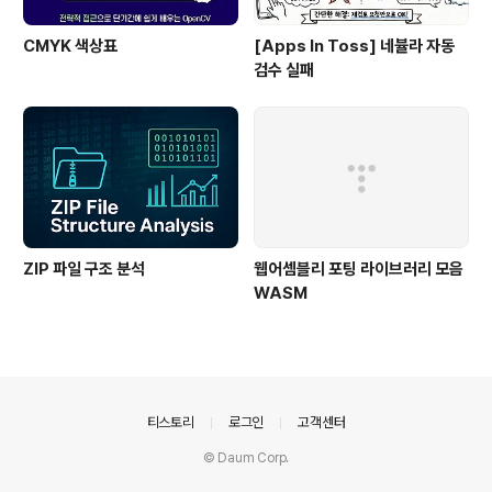
CMYK 색상표
[Apps In Toss] 네뷸라 자동
검수 실패
ZIP 파일 구조 분석
웹어셈블리 포팅 라이브러리 모음
WASM
의안내
티스토리
로그인
고객센터
© Daum Corp.