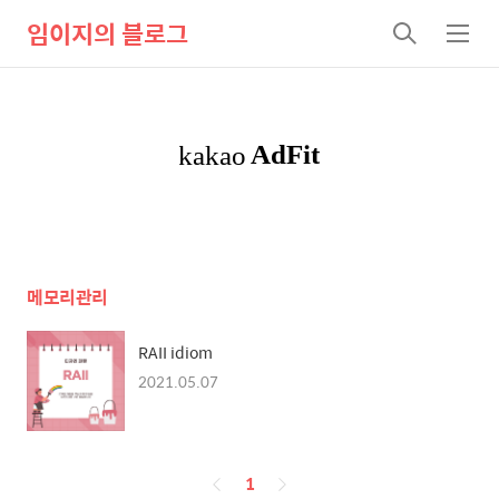
임이지의 블로그
검
메
색
뉴
메모리관리
RAII idiom
2021.05.07
페
1