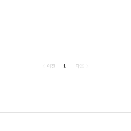
페
이전
1
다음
이
징