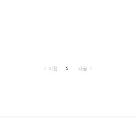
페
이전
1
다음
이
징