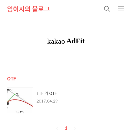
임이지의 블로그
검
메
색
뉴
OTF
TTF 와 OTF
2017.04.29
페
1