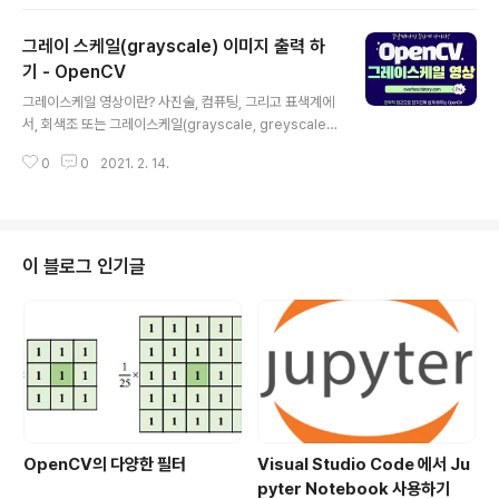
사 경로 컴퓨터마다 환경에 따라 다를 수 있으나 윈도우 O
S 기준 아래 경로에 복사하면 Runtime-Error 를 해결 할
그레이 스케일(grayscale) 이미지 출력 하
수 있다. C:\Windows\System32 C:\Windows\Sys
WOW64 DLL 다운로드 웹 사이트 DLL 을 다운 로드 받
기 - OpenCV
글 내용
는 웹 사이트 주소는 아래를 참고한다. ko.dll-files.com/
그레이스케일 영상이란? 사진술, 컴퓨팅, 그리고 표색계에
누락된 DLL 파일들을 무료로 다운로드받으세요 | DLL‑fil
서, 회색조 또는 그레이스케일(grayscale, greyscale)
es.com DLL-FILES..
디지털 영상은 각 화소의 값이 빛의 양을 나타내는 하나의
0
0
2021. 2. 14.
샘플인 이미지를 가리키며, 광도의 정보만을 전달한다. 이
러한 종류의 이미지는 흑백 또는 단색화로도 알려져 있으
며 회색 음영으로 이루어져 있어서 가장 여린 광도의 "검
정"부터 가장 센 광도의 "백색"에 이르기까지 다양하다. 회
색조 이미지는 1비트 투톤의 흑백 이미지와는 구분되며 컴
이 블로그 인기글
퓨터 이미징에서 볼 때 이미지는 검은색과 흰색의 두 색만
을 가지고 있다(bilevel또는 이진 이미지라고도 불린다).
회색조 이미지는 그 사이의 많은 회색 음영을 가지고 있다.
회색조 이미지는 진동수(또는 파장)의 특정한 가중 조합에
따라 각 픽셀에서..
OpenCV의 다양한 필터
Visual Studio Code 에서 Ju
pyter Notebook 사용하기