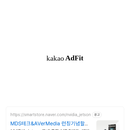
https://smartstore.naver.com/nvidia_jetson
광고
MDS테크&AVerMedia 런칭기념할인