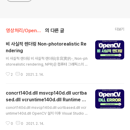
더보기
영상처리/OpenCV
의 다른 글
비 사실적 렌더링 Non-photorealistic Re
ndering
글 내용
비 사실적 렌더링 비 사실적 렌더링(非寫實的-, Non-ph
otorealistic rendering, NPR)은 컴퓨터 그래픽스의 한
영역으로 사실적인 렌더링 이외의 다양한 표현 양식을 다
2
0
2021. 2. 14.
룬다. 사실주의에 초점을 맞추었던 기존의 방식과는 달리,
NPR은 회화나 드로잉, 도해, 만화 같은 인공적인 양식에
영향을 받는다. 자주 등장하는 예로 만화 같은 그림을 묘사
concrt140d.dll msvcp140d.dll ucrtba
하는 비디오 게임이나 영화에서 사용하는 툰 셰이딩이 있
다. 사실적 렌더링 비 사실적 렌더링 렌더링 방법은 크게 사
sed.dll vcruntime140d.dll Runtime Er
글 내용
실적 렌더링과 비사실적 렌더링으로 나눠 볼 수 있습니다.
ror - OpenCV
concrt140d.dll msvcp140d.dll ucrtbased.dll vcr
우선 사실적 렌더링은 트랜스 포머나 캐리비안의 해적 등
untime140d.dll OpenCV 설치 이후 Visual Studio 로
의 공상 과학영화에서와 같이 실제 생활과 구분이 되지 않
실행시 상기 dll 파일이 없어 runtime error 가 나는 경우
는 영상을 추구하는 방법을 의미하고, 열혈강호 등 만화나
0
0
2021. 2. 14.
에 해당 파일을 다운 로드 받아 설치 해야 합니다. DLL 복
고흐의 해바라기..