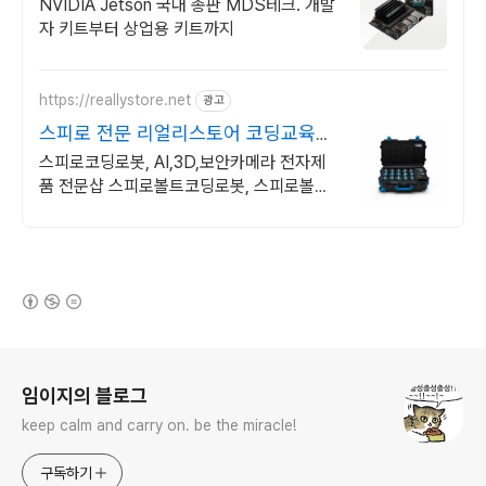
이벤트
NVIDIA Jetson 국내 총판 MDS테크. 개발
자 키트부터 상업용 키트까지
https://reallystore.net
광고
스피로 전문 리얼리스토어 코딩교육을
쉽고 재밌게
스피로코딩로봇, AI,3D,보안카메라 전자제
품 전문샵 스피로볼트코딩로봇, 스피로볼트
파워팩, 스피로미니등 스피로 전문몰
(새창열림)
로그 정보
임이지의 블로그
keep calm and carry on. be the miracle!
구독하기