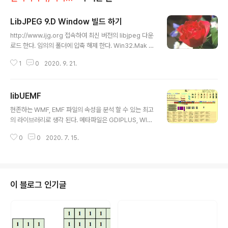
LibJPEG 9.D Window 빌드 하기
글 내용
http://www.ijg.org 접속하여 최신 버전의 libjpeg 다운
로드 한다. 임의의 폴더에 압축 해제 한다. Win32.Mak Vi
sual Studio 개발자용 명령 프롬폼트를 실행 한다. 파일을
1
0
2020. 9. 21.
압축을 푼 폴더에 복사를 한다. (Microsoft SDK 폴더 하
위에 있다.) 명령 프롬폰트에 아래와 같이 입력한다. // 구버
전 libjpeg 의 경우 nmake /f makefile.vc setup-v10
libUEMF
// jpeg9.d NMAKE /f makefile.vs setup-v16 메이
글 내용
크파일 명령이 정상적으로 동작 하면 아랭과 같이 구동 된
현존하는 WMF, EMF 파일의 속성을 분석 할 수 있는 최고
다. 폴더로 이동하여 jpeg.sin 파일을 확인 할 수 있다. Vi
의 라이브러리로 생각 된다. 메타파일은 GDIPLUS, WIN
sual Studio 2019 에서 실행후 release 로 빌드 map
API 렌더링 API CALL 을 기록되어 있다. http://libuem
파일을 생성하여 sy..
0
0
2020. 7. 15.
f.sourceforge.net/ 아래 그림을 보면 알수 있겠지만 그
래픽 Object 의 모든 것들이 포함 되어 있다. 텍스트, 선,
면, 폴리곤, 다중폴리곤, 패턴, 안티알리아싱, 투명도 처리
등..
이 블로그 인기글