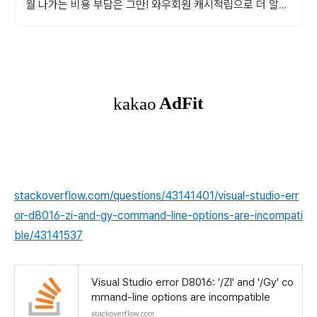
월 나가는 비용 부담은 그만! 와우회원 캐시적립으로 더 알뜰
하게.
stackoverflow.com/questions/43141401/visual-studio-err
or-d8016-zi-and-gy-command-line-options-are-incompati
ble/43141537
Visual Studio error D8016: '/ZI' and '/Gy' co
mmand-line options are incompatible
stackoverflow.com