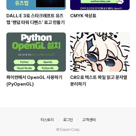
DALL·E 3로 스타크래프트 유즈
CMYK 색상표
맵 '랜덤 타워 디펜스' 로고 만들기
파이썬에서 OpenGL 사용하기
C#으로 텍스트 파일 읽고 문자열
(PyOpenGL)
분리하기
의안내
티스토리
로그인
고객센터
© Daum Corp.