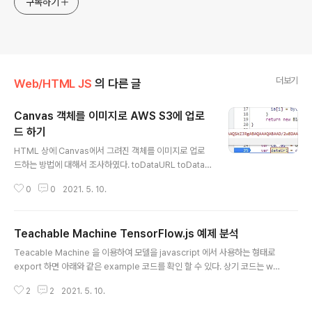
구독하기
더보기
Web/HTML JS
의 다른 글
Canvas 객체를 이미지로 AWS S3에 업로
드 하기
글 내용
HTML 상에 Canvas에서 그려진 객체를 이미지로 업로
드하는 방법에 대해서 조사하였다. toDataURL toDataU
RL란? HTML5 Canvas의 제공 함수 중에 하나이며 Ca
0
0
2021. 5. 10.
nvas의 내용을 data URL 문자열로 변환한다. 원하는 인
코딩 타입으로 변환 가능 변환된 데이터 - data : 마임 타
입; base64, 이미지를 변환한 문자열 toDataURL 메서
Teachable Machine TensorFlow.js 예제 분석
드를 사용하여서 canvas를 이미지로 변환하는 코드이다.
글 내용
toDataURL의 경우 모질라 파이어 폭스에서는 image/jp
Teacable Machine 을 이용하여 모델을 javascript 에서 사용하는 형태로
eg, image/webp 두 가지만 허용함으로 주의해야 한다.
export 하면 아래와 같은 example 코드를 확인 할 수 있다. 상기 코드는 we
브라우저마다 API의 지원범위가 조금씩 다르다. var data
bcam 의 canvas 의 영상을 전송 받아서 tensorflow 로 추론 하는 코드이다.
Url = canvas.toDataURL("image/jpeg"); var blob
2
2
2021. 5. 10.
Teachable Machine Image Model Start 모델을 로드 하는 코드 모델을
Dat..
로드하는 코드는 아래와 같다. Teachable Machine 으로 만든 모델을 로드