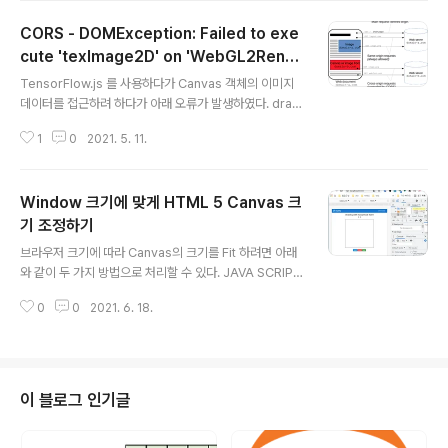
하는 코드이다. const URL = "https://teachablemachine.withgoogle.c
CORS - DOMException: Failed to exe
om/models/VS7xWXrlQ/"; let model, webcam, labelContainer, ma
xPredictions; // Load the i..
cute 'texImage2D' on 'WebGL2Rend
글 내용
eringContext': Tainted canvases ma
TensorFlow.js 를 사용하다가 Canvas 객체의 이미지
y not be loaded.
데이터를 접근하려 하다가 아래 오류가 발생하였다. draw
Canvas는 HTML에서 선언한 이미지를 그리는 용도로
1
0
2021. 5. 11.
사용하였다. // HTML 선언부 // shape img 객체를 can
vas 에 그리는 코드 function imageDraw() { var img
= document.getElementById("shape"); ctx.drawI
Window 크기에 맞게 HTML 5 Canvas 크
mage(img, 0, 0); } // canvas 의 데이터를 접근하여 추
론 하는 코드 async function predict() { // predict c
기 조정하기
글 내용
an take in an image, video or canvas html eleme
브라우저 크기에 따라 Canvas의 크기를 Fit 하려면 아래
nt var canvas = document.getEleme..
와 같이 두 가지 방법으로 처리할 수 있다. JAVA SCRIPT
// important! for alignment, you should make thin
0
0
2021. 6. 18.
gs // relative to the canvas' current width/height.
function draw() { var ctx = (a canvas context); ct
x.canvas.width = window.innerWidth; ctx.canva
s.height = window.innerHeight; //...drawing cod
e... } CSS html, body { width: 100%; height: 100%;
이 블로그 인기글
margin: 0; }