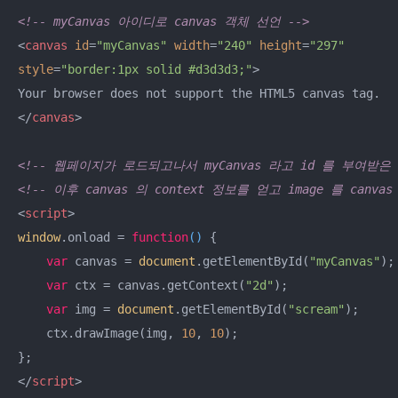
<!-- myCanvas 아이디로 canvas 객체 선언 -->
<
canvas
id
=
"myCanvas"
width
=
"240"
height
=
"297"
style
=
"border:1px solid #d3d3d3;"
>
</
canvas
>
<!-- 웹페이지가 로드되고나서 myCanvas 라고 id 를 부여받은 ca
<!-- 이후 canvas 의 context 정보를 얻고 image 를 canv
<
script
>
window
.onload = 
function
(
) 
{

var
 canvas = 
document
.getElementById(
"myCanvas"
);

var
 ctx = canvas.getContext(
"2d"
);

var
 img = 
document
.getElementById(
"scream"
);

    ctx.drawImage(img, 
10
, 
10
);

</
script
>