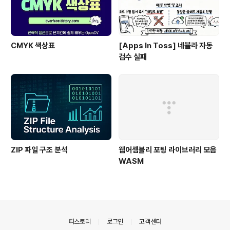
CMYK 색상표
[Apps In Toss] 네뷸라 자동
검수 실패
ZIP 파일 구조 분석
웹어셈블리 포팅 라이브러리 모음
WASM
의안내
티스토리
로그인
고객센터