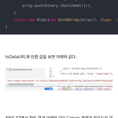
        array.push(binary.charCodeAt(i));

    }

return
new
 Blob([
new
Uint8Array
(array)], {
type
: 
'
}
toDataURL에 반환 값을 보면 아래와 같다.
AWS S3에서 확인 결과 아래와 같이 Canvas 객체가 업로드된 것