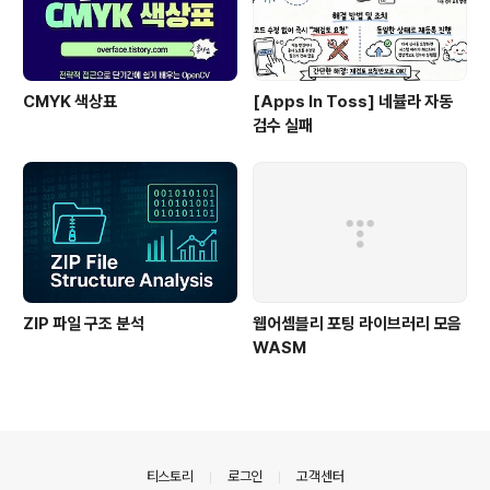
CMYK 색상표
[Apps In Toss] 네뷸라 자동
검수 실패
ZIP 파일 구조 분석
웹어셈블리 포팅 라이브러리 모음
WASM
의안내
티스토리
로그인
고객센터