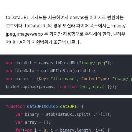
toDataURL 메서드를 사용하여서 canvas를 이미지로 변환하는
코드이다. toDataURL의 경우 모질라 파이어 폭스에서는 image/
jpeg, image/webp 두 가지만 허용함으로 주의해야 한다. 브라우
저마다 API의 지원범위가 조금씩 다르다.
var
 dataUrl = canvas.toDataURL(
"image/jpeg"
var
var
 params = {
Key
: 
"file_name"
, 
ContentType
: 
"image/j
bucket.upload(params, 
function
 (
err, data
) 
function
dataURItoBlob
(
dataURI
) 
{

var
 binary = atob(dataURI.split(
','
)[
1
]);

var
 array = [];

for
(
var
 i = 
0
; i < binary.length; i++) {
