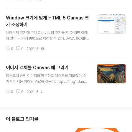
사용하였다. // HTML 선언부 // shape img 객체를 can
vas 에 그리는 코드 function imageDraw() { var img
= document.getElementById("shape"); ctx.drawI
Window 크기에 맞게 HTML 5 Canvas 크
mage(img, 0, 0); } // canvas 의 데이터를 접근하여 추
론 하는 코드 async function predict() { // predict c
기 조정하기
글 내용
an take in an image, video or canvas html eleme
브라우저 크기에 따라 Canvas의 크기를 Fit 하려면 아래
nt var canvas = document.getEleme..
와 같이 두 가지 방법으로 처리할 수 있다. JAVA SCRIPT
// important! for alignment, you should make thin
0
0
2021. 6. 18.
gs // relative to the canvas' current width/height.
function draw() { var ctx = (a canvas context); ct
x.canvas.width = window.innerWidth; ctx.canva
이미지 객체를 Canvas 에 그리기
s.height = window.innerHeight; //...drawing cod
글 내용
e... } CSS html, body { width: 100%; height: 100%;
티스토리 상에 이미지를 첨부하고 테스트를 해보겠다. 상
margin: 0; }
기 이미지는 아래의 경로를 갖는다. https://img1.daumc
dn.net/thumb/R1280x0/?scode=mtistory2&fna
0
0
2021. 5. 4.
me=https%3A%2F%2Fblog.kakaocdn.net%2Fd
n%2Fblx41k%2Fbtq31asAHuU%2FnkcKYglcscK
8pd60WNysNk%2Fimg.jpg IMG Tag로 이미지 출
력 IMG Tag 로 아래와 같이 티스토리에 업로드된 이미지
주소를 출력하였다. Canvas 객체를 생성하여 이미지를
이 블로그 인기글
그리는 코드 Your browser does not support the H
TML5 canvas tag. 상기 코드는 canvas를 생성하고 이