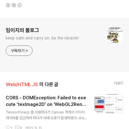
(새창열림)
로그 정보
임이지의 블로그
keep calm and carry on. be the miracle!
구독하기
더보기
Web/HTML JS
의 다른 글
CORS - DOMException: Failed to exe
cute 'texImage2D' on 'WebGL2Rend
글 내용
eringContext': Tainted canvases ma
TensorFlow.js 를 사용하다가 Canvas 객체의 이미지
y not be loaded.
데이터를 접근하려 하다가 아래 오류가 발생하였다. draw
Canvas는 HTML에서 선언한 이미지를 그리는 용도로
1
0
2021. 5. 11.