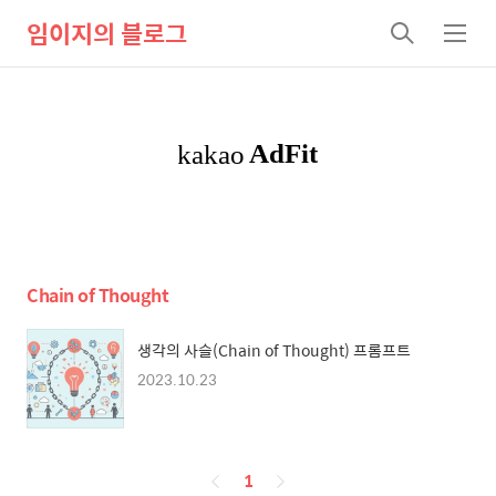
임이지의 블로그
검
메
색
뉴
Chain of Thought
생각의 사슬(Chain of Thought) 프롬프트
2023.10.23
페
1