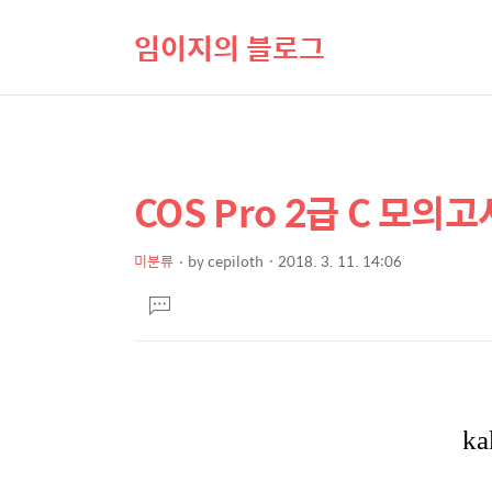
임이지의 블로그
COS Pro 2급 C 모의고
상
본
문
세
제
미분류
by
cepiloth
2018. 3. 11. 14:06
컨
본
목
텐
댓
문
글
츠
달
기