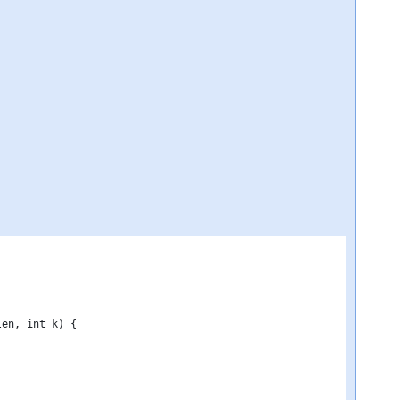
len, int k) {
)