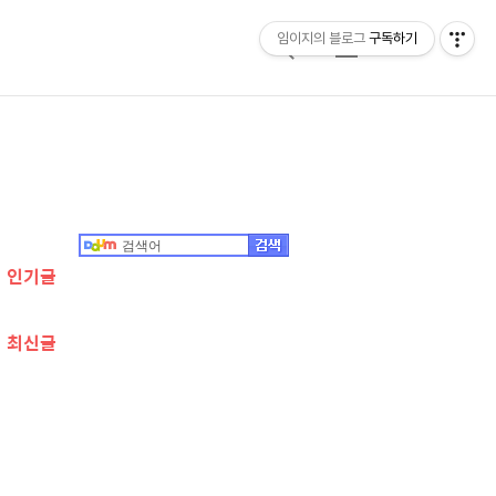
임이지의 블로그
구독하기
검
메
색
뉴
추
가
정
인기글
보
최신글