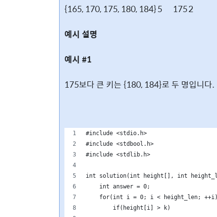
{165, 170, 175, 180, 184}
5
175
2
예시 설명
예시 #1
175보다 큰 키는 {180, 184}로 두 명입니다.
#include <stdio.h>
#include <stdbool.h>
#include <stdlib.h>
int solution(int height[], int height_
    int answer = 0;
    for(int i = 0; i < height_len; ++i
        if(height[i] > k)