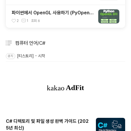
파이썬에서 OpenGL 사용하기 (PyOpenG
L)
2
1
조회
6
컴퓨터 언어/C#
분류 전체보기
주요 글 목록
[티스토리] - 시작
공지
C# 디렉토리 및 파일 생성 완벽 가이드 (202
5년 최신)
글 내용