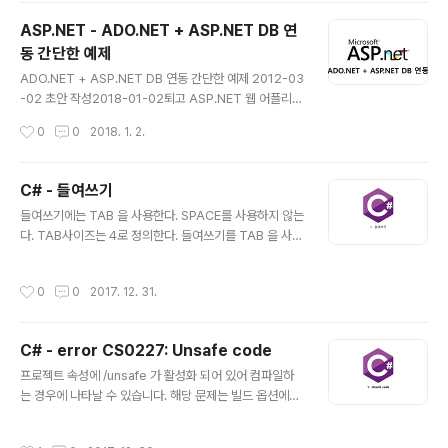
점은 유지하면서 기존 웹 브라우저 기반 인터페이스의 단
ASP.NET - ADO.NET + ASP.NET DB 연
점인 늦은 응답 속도, 데스크톱 애플리케이션에 비해 떨어
동 간단한 예제
지는 조작성 등을 개선하기 위한 기술의 통칭이다. 즉, 별도
글 내용
의 설치가 필요 없는 웹 브라우저 기반의 애플리케이션 배
ADO.NET + ASP.NET DB 연동 간단한 예제 2012-03
포 장점과 서버 측 웹 서비스와의 연동, 마크업 언어 기반의
-02 초안 작성2018-01-02퇴고 ASP.NET 웹 어플리케
선언적 애플..
이션에서 ADO.NET을 사용하여 데이터베이스를 연결하
작성시간
0
0
2018. 1. 2.
는 간단한 예제를 포스팅 하겠습니다. 개발 환경서버 - IIS
(Internet Information Service)DMBS - MSSQL A
SP.NET 이란?ASP.NET은 마이크로소프트사가 개발하
C# - 들여쓰기
여 판매하는 웹 애플리케이션 프레임워크이며 프로그래머
글 내용
들여쓰기에는 TAB 을 사용한다. SPACE를 사용하지 않는
들이 동적인 웹 사이트, 웹 애플리케이션, 웹 서비스를 만들
다. TAB사이즈는 4로 정의한다. 들여쓰기를 TAB 을 사용
수 있게 도와 준다. 2002년 1월에 닷넷 프레임워크 버전
하는 것 까지는 공감하나, TAB 사이즈의 크기는 프로젝트
1.0과 함께 처음 출시되었으며 마이크로소프트의 액티브
를 진행하기전에 공통된 룰을 설정 하는게 좋다.Github 의
서버 페이지 (ASP) 기술의 뒤를 잇는다. ASP.NET은 공
작성시간
0
0
2017. 12. 31.
Gist 의 경우는 TAB 사이즈가 2로 기본 초기화 되어있다.
통 언어 런타임 (CLR)을 기반으로 ..
또 한, 많은 오픈소스들이 2 또는 4로 TAB 사이즈로 되어
있다. 주석은 코드와 같은 레벨에 있어야 한다. (들여쓰기의
C# - error CS0227: Unsafe code
레벨을 같이 사용한다.) 누군가 슈퍼 개발자가 그랬다. 주석
글 내용
이 없어도 이해되는 소스가 가장 좋은 소스라고... 하지만
프로젝트 속성에 /unsafe 가 활성화 되어 있어 컴파일하
이슈 형상관리 차원에서 주석은 중요한 역할을 한다.주석
는 경우에 나타날 수 있습니다. 해당 문제는 빌드 옵션에서
에 코드 레벨에 위치가 중요한 것이 아니라 JIRA 이슈 번
Allow unsafe code 와 Optimize code 속성을 체크
호나, MANTIS 이슈 번호를 넣어서 해당 이슈를 왜..
하여 컴파일 에러를 수정 할 수 있습니다.
작성시간