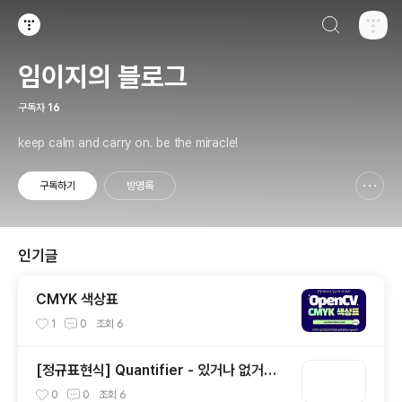
검색하기
티스토리
임이지의 블로그
구독자
16
keep calm and carry on. be the miracle!
구독하기
방명록
신고하기 레이어
열기
인기글
CMYK 색상표
1
0
조회
6
[정규표현식] Quantifier - 있거나 없거나?
(1)
0
0
조회
6