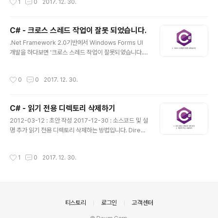
1
0
2017. 12. 30.
C# - 크로스 스레드 작업이 잘못 되었습니다.
글 내용
.Net Framework 2.0기반에서 Windows Forms UI
개발을 하다보면 '크로스 스레드 작업이 잘못되었습니다.
'...'컨트롤이 자신이 만들어진 스레드가 아닌 스레드에서 액
세스되었습니다.' 라는 에러를 간혹 만나게 되는데요. 이 에
작성시간
0
0
2017. 12. 30.
러는 왜 나는 것일까요? 이 에러는 Windows Forms개발
환경에서 특정 컨트롤에 대해 두개 이상의 스레드가 액세
스 하려고 할 경우에 발생됩니다. 즉, 두 개 이상의 스레드
C# - 읽기 전용 디렉토리 삭제하기
가 해당 컨트롤에 동시 접근해서 뭔가를 하려고 하게 되면
글 내용
경합 상태, 교착 상태 등의 뒤죽박죽 상태가 되어 스레드 관
2012-03-12 : 초안 작성 2017-12-30 : 소스코드 및 설
련 버그가 발생할 가능성이 생기게 됩니다. 이에 .Net Fra
명 추가 읽기 전용 디렉토리 삭제하는 방법입니다. Direct
mework에서는 이런 상황을 관찰하고 있다가 앗! 여러 스
oryInfo, FileInfo class를 사용하기 위해서 최상단에 us
레드가 한 컨트롤을 동시에 괴롭힐려고 하네?라고 감..
ing.System.IO 를 추가 합니다. FileInfo class 를 사용
작성시간
1
0
2017. 12. 30.
하여 해당 파일에 속성을 확인 하여 읽기 전용 파일이면 파
일 속성을 FileAtributes.Normal로 변경 합니다. 메시지
박스 사용하는 방법 입니다. MessageBox.Show("출력
문자") Show 메소드 파라미터에 원하는 문자열을 사용 하
면 됩니다. 풀 소스는 아래에 있습니다. https://github.c
의안내
티스토리
로그인
고객센터
om/cepiloth/LearningCSharp