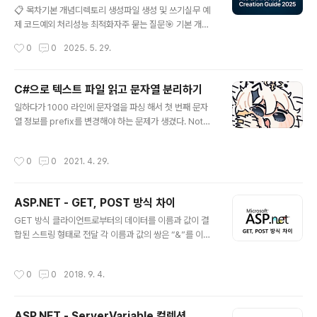
📋 목차기본 개념디렉토리 생성파일 생성 및 쓰기실무 예
제 코드예외 처리성능 최적화자주 묻는 질문🎯 기본 개념
C#에서 파일과 디렉토리를 다룰 때 주로 사용하는 네임스
작성시간
0
0
2025. 5. 29.
페이스와 클래스들:System.IO 네임스페이스Directory
클래스: 디렉토리 관련 정적 메서드 제공DirectoryInfo
클래스: 특정 디렉토리에 대한 인스턴스 메서드 제공File
C#으로 텍스트 파일 읽고 문자열 분리하기
클래스: 파일 관련 정적 메서드 제공FileInfo 클래스: 특정
글 내용
일하다가 1000 라인에 문자열을 파싱 해서 첫 번째 문자
파일에 대한 인스턴스 메서드 제공📁 디렉토리 생성기본
열 정보를 prefix를 변경해야 하는 문제가 생겼다. Notep
디렉토리 생성using System;using System.IO;// 방법
ad++ Macro 기능을 사용해서 작업하려다가 그냥 C#으
1: Directory.CreateDirectory (정적 메서드)string d
로 홀딱 해버리면 쉬울 거 같아서 시작했다. 역시 C++만
irPath = @"C:\MyApp\Logs";DirectoryInfo creat..
작성시간
0
0
2021. 4. 29.
하다가 다른 언어 하니까 신세계 편함.. ㅠ C#에서는 Stre
amReader class를 통하여 파일을 읽을 수 있다. using
System; using System.Collections.Generic; usin
ASP.NET - GET, POST 방식 차이
g System.Linq; using System.IO; using System.T
글 내용
ext; using System.Threading.Tasks; namespac
GET 방식 클라이언트로부터의 데이터를 이름과 값이 결
e ConsoleReadWrite { class Program { static vo
합된 스트링 형태로 전달 각 이름과 값의 쌍은 “&”를 이용
id Main(s..
하여 구분 하여 요청 하는 방식이다. POST 방식클라이언
트와 서버간에 상호 정의되어 있는 형식대로 값을 인코딩
작성시간
0
0
2018. 9. 4.
한 다음 서버로 전송 내부의 구분자가 각 파라미터(이름과
값)를 구분한다. GET 방식 예)index.htmlindex.asp G
ET 방식은 URL에 꼬리에 달려 전송 되어 진다. 데이터의
ASP.NET - ServerVariable 컬렉션