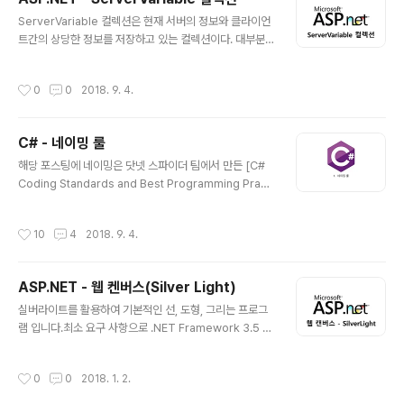
야이 256BYTE / 4096 BYTE로 한계가 있다. 폼을 통
글 내용
해 전송되는정보들이 URL 창에 모두 보여지고 하이퍼핑크
ServerVariable 컬렉션은 현재 서버의 정보와 클라이언
된 정보들은 상태 표시줄에 확인이 되어 보안성에 문제가
트간의 상당한 정보를 저장하고 있는 컬렉션이다. 대부분
있다.
의 사용자의 브라우저에서 보내온 HTTP 헤더들을 이 컬
렉션을 통해 알아 낼 수 있다. 기본 환경은 IIS(Internet Inf
작성시간
0
0
2018. 9. 4.
ormation Service)가 설치 된 환경이 필요 하다.
C# - 네이밍 룰
글 내용
해당 포스팅에 네이밍은 닷넷 스파이더 팀에서 만든 [C#
Coding Standards and Best Programming Practi
ces]를 바탕으로 만들 었습니다. 혼자 작업하는 개인 프로
젝트에서는 상관 없지만, 모듈 단위 기반 및 팀 단위 개발을
작성시간
10
4
2018. 9. 4.
진행을 할때 가장 기초적이고 중요한 요소가 네이밍 룰 입
니다. 네이밍 관례와 표준 표준은 아니며 각 회사 혹은 팀마
다 다른 방식으로 사용할 수 있습니다. 파스칼 표기법 : 모
ASP.NET - 웹 켄버스(Silver Light)
든 단어에서 첫 번째 문자가 대문자이며 나머지는 소문자
글 내용
이다. 예) BackColor 카멜 표기법 : 최초에 사용된 단어를
실버라이트를 활용하여 기본적인 선, 도형, 그리는 프로그
제외한 첫번째 문자가 대문자이며 나머지는 소문자이다.
램 입니다.최소 요구 사항으로 .NET Framework 3.5 이
예) backColor 클래스 명에는 파스칼 표기법을 사용한
상 설치 되어 있어야 하며 IIS(Internet Information Ser
다. /* * @brief : 클래스 명에는 파스..
vice) 5.1 이상 설치 되어 있어야 구동 가능 합니다. RIA(R
작성시간
0
0
2018. 1. 2.
ich Internet Application)리치 인터넷 애플리케이션(Ri
ch Internet Application; RIA)은 웹 애플리케이션의 장