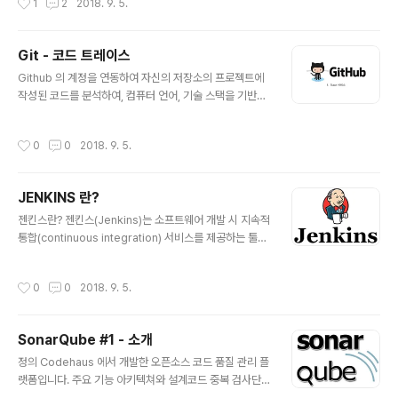
1
2
2018. 9. 5.
체 비용을 최소화하고 최소한의 방해가 소프트웨어 현 사
용자에게 야기하는 것을 보증하는 것이 목적입니다. 2. 형
상 관리 대상 정의 단계의 문서 개발 단계의 문서와 프로그
Git - 코드 트레이스
램 유지보수 단계의 변경 사항 설치 메뉴얼 실행 프로그램
글 내용
사용자 메뉴얼 3. 소프트웨어 형상관리 추가 설명형상항목
Github 의 계정을 연동하여 자신의 저장소의 프로젝트에
개발 프로세스 중 생산 또는 사용된 모든 작업 산출물/산출
작성된 코드를 분석하여, 컴퓨터 언어, 기술 스택을 기반으
물들의 집합체를 의미(ex : 소스, 요구사항명세서, 설계/인
로 객관적인 기술 레벨을 알려주는 사이트 입니다. Github
터페이스명세서, 테스트 설계/결과서 등과 같은 문서등) 형
의 있는 계정과 비교를 하여 순위를 매겨 주기 때문에 전 세
작성시간
0
0
2018. 9. 5.
상항목 선..
계의 프로그래머 중에 자신의 스킬 레벨을 알 수 있습니다.
필자는 상처 받았습니다. ㅜㅜ 열공 해야겠습니다. 브라우
저에 https://codetrace.io 를 입력 하여 접속 합니다.상
JENKINS 란?
단에 로그인 버튼을 클릭 하여 로그인 합니다.(Github 계
글 내용
정이 없다면 Github 계정을 생성하고 로그인 해야 합니
젠킨스란? 젠킨스(Jenkins)는 소프트웨어 개발 시 지속적
다.) 로그인 하면 위와 같은 페이지가 나옵니다.왼쪽 하단의
통합(continuous integration) 서비스를 제공하는 툴이
[ANALYZE] 버튼을 클릭하면 Github 의 자신의 올린 프
다. 다수의 개발자들이 하나의 프로그램을 개발할 때 버전
로젝트를 분석 해 줍니다. 분석이 완료 되면 ..
충돌을 방지하기 위해 각자 작업한 내용을 공유 영역에 있
작성시간
0
0
2018. 9. 5.
는 저장소에 빈번히 업로드함으로써 지속적 통합이 가능하
도록 해 준다. MIT 라이선스를 따른다.
SonarQube #1 - 소개
글 내용
정의 Codehaus 에서 개발한 오픈소스 코드 품질 관리 플
랫폼입니다. 주요 기능 아키텍쳐와 설계코드 중복 검사단
위 테스트복잡도발생 가능한 잠재적 버그코딩 규칙 준수