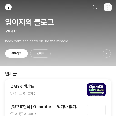
검색하기
티스토리
임이지의 블로그
구독자
16
keep calm and carry on. be the miracle!
구독하기
방명록
신고하기 레이어
열기
인기글
CMYK 색상표
1
0
조회
6
[정규표현식] Quantifier - 있거나 없거나?
(1)
0
0
조회
6