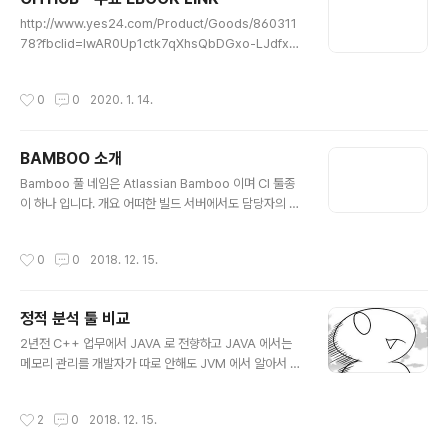
용 가능한지 TestPort로 확인합니다. JDK 및 환경 설정
글 내용
http://www.yes24.com/Product/Goods/860311
을 진행하고 install 합니다. 설치가 완료되면 아래와 같이
78?fbclid=IwAR0Up1ctk7qXhsQbDGxo-LJdfxci
초기 리소스 설정 화면이 나타납니다. 1~2분 후에 완료됩
abGKj5lRY7fF-JFzIX3h40E68umaOAQ 팀 개발을
니다. 설치가 완료되면 Unlock Jenkins 화면이 나오면서
위한 Git, GitHub 시작하기 (무료 특별판) 개발자, 디자이
비밀번호를 입력하는 창이 나옵니다. 각자 컴퓨터 환경에
작성시간
0
0
2020. 1. 14.
너, 기획자 다함께 깃·깃허브 입문이 책은 『팀 개발을 위한
따라 다르겠지만 inital..
Git, GitHub 시작하기』를 읽은 독자가 깃과 깃허브를 좀
더 잘 활용할 수 있는 방법을 모은 무료 특별판입니다. 입문
BAMBOO 소개
자는 『팀 개발을 위한 Git, GitHub 시작하기』를 먼저 읽은
글 내용
다음 이 책을 읽어보세요.『팀 개발을 위한 Git, GitHub 시
Bamboo 풀 네임은 Atlassian Bamboo 이며 CI 툴종
작하기』는 시나... www.yes24.com 캄사합니다.
이 하나 입니다. 개요 어떠한 빌드 서버에서도 담당자의 관
여 없이 지속적으로 빌드를 수행할 수 있도록 하며, 소프트
웨어의 자동화된 빌드, 테스팅, 베포 및 릴리지를 지원 JIR
작성시간
0
0
2018. 12. 15.
A와 연동 하거나 사용자의 통합 개발 환경으로 부터 Bam
boo 와 직각적으로 연동되어 작업을 수행 특장점 주기적
인 배포 측면에서의 초고의 지원을 자랑하는 유일한 빌드
정적 분석 툴 비교
서버각 프로젝트환경에서 권한에 따라 릴리즈를 위한 자동
글 내용
배포를 지원JIRA 이슈, 커\밋 및 승인과 같은 상세 내용들
2년전 C++ 업무에서 JAVA 로 전향하고 JAVA 에서는
을 개발에서 제품 릴리즈까지 허용 지원 플랫폼 Maven,
메모리 관리를 개발자가 따로 안해도 JVM 에서 알아서 메
Ant, Git, Mercurial, SVN 에 적합하며, Tomcat, Hero
모리 관리를 한다고 얄팍한 생각을 하면서 업무를 진행한
ku, Grails 지원을 위하여 무료 Add..
적이 있었다. 허나 이러한 얄팍한 생각은 몇 일 뒤... JAVA
작성시간
2
0
2018. 12. 15.
에서 메모리릭을 경험하고 사라졌다. 부제 - 요행을 바라면
안됬어ㅠㅠ.jpg 사소한 메모리릭을 제거 하기 위해서 꼼꼼