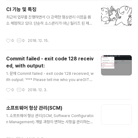
한 개발자는 코드의 로직과 사용법을 최적화 작업을 한다.
CI 기능 및 특징
JAVA 쪽에서 숙련되지 않기도 하고 게으른 개발자 이어서
글 내용
정정 분석 툴로 꼼꼼함을 살리기 위해 정적 분석툴을 찾아
최근에 업무를 진행하면서 CI 강력한 형상관리 이점을 몸
보았다. FindBugs웹 사이트 - http://findbugs.source
소 체험하고 있다. 단순히 소스관리가 아닌 릴리즈 된 제품
forge.net/ 버전 - 3.0.0라이센스 - Lesser GNU Publ
관리를 위해서라도 CI 의 사용은 개발부서에 있어 필수다.
ic License목적 - 잠..
갓 CI! CI 시나리오 개발자가 본인 컴퓨터에서 소스 작성하
작성시간
0
0
2018. 12. 15.
고 빌드 및 테스트 수행개발자가 형상관리 저장소에 소스
를 업로드CI 서버가 형상관리 저장소에서 변경 내역을 감
지하고 다운로드CI 서버는 다운로드 한 소스를 스크립트에
Commit failed - exit code 128 receiv
의해서 빌드 및 테스트 과정 수행빌드 및 테스트 결과를 CI
ed, with output:
서버에 저정하거나 담당자에게 알림 CI 서버는 형상관리
글 내용
저장소의 변경 사항을 계속해서 감지 CI 장점 별도의 디버
1. 문제 Commit failed - exit code 128 received, w
깅 과정 없이 통합 시발생하는 문제점 파악 가능소스의 결
ith output: '*** Please tell me who you areGITH
함으로 인한 문제점을 조기에 발견소스의 변경으로 인하여
UB 사용시에 위와 같은 오류가 나왔을 때 [FILE] - [Opti
작성시간
0
0
2018. 12. 3.
다른 모듈과의 충돌을 조기에..
ons...] 로 이동 합니다.Git 탭으로 이동 하여 Name, Em
ail 을 명시 하면 해결 완료!
소프트웨어 형상 관리(SCM)
글 내용
1. 소프트웨어 형상 관리(SCM, Software Configuratio
n Management) 개발 과정의 변하는 사항을 관리하는
일련의 작업 소프트웨어의 생산물을 확인하고 소프트웨어
통제, 변경 상태를 기록하고 보관하는 일련의 관리 작업 전
작성시간