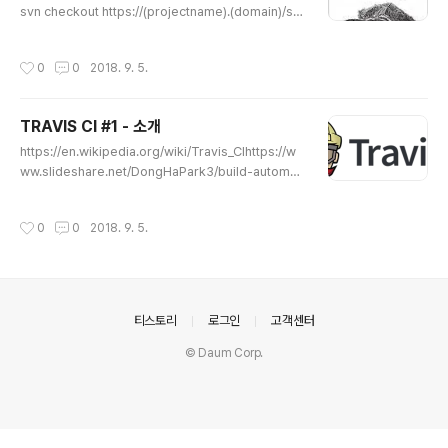
svn checkout https://(projectname).(domain)/sv
의 동작을 확인할 수 있습니다. 브라우저 프로그램에서 htt
n/(projectname)/(DIR) (projectname) --usernam
ps://www.sonarqube.org 로 접속합니다. DOWNLO
e [type-user-name-here]cs 저장소의 파일 추가 하
ADS 페이지로 이동하여 DOWNLOADS LTS 클릭 합니
작성시간
0
0
2018. 9. 5.
기 1svn add FILENAME/DIRcs 개정 및 작성자 정보와
다. sonarqube.zip 파일을..
파일 내용보기 1svn blame FILENAMEcs 파일간 차이
점 보기 1svn diffcs 커밋하기 1234 svn commit svn
TRAVIS CI #1 - 소개
commit -m "로그메시지" --username USER --pas
글 내용
sword PASScs
https://en.wikipedia.org/wiki/Travis_CIhttps://w
ww.slideshare.net/DongHaPark3/build-automati
on-of-c-project
작성시간
0
0
2018. 9. 5.
의안내
티스토리
로그인
고객센터
© Daum Corp.