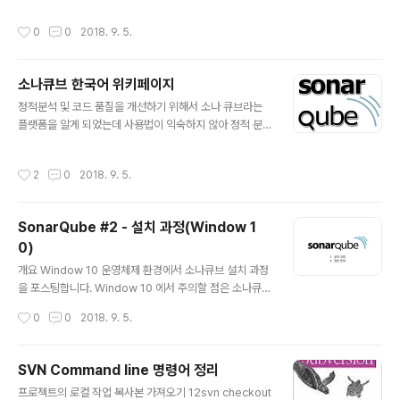
여부
작성시간
0
0
2018. 9. 5.
소나큐브 한국어 위키페이지
글 내용
정적분석 및 코드 품질을 개선하기 위해서 소나 큐브라는
플랫폼을 알게 되었는데 사용법이 익숙하지 않아 정적 분
석에 크게 활용하지 못했었다. 소나 큐브 관련하여 여러 강
의와 '코드 품질 시각화의 정석'책을 구매하여 소나큐브를
작성시간
2
0
2018. 9. 5.
활용하여 정적 분석을 하는 방법을 학습하고 있었던 찰나
에 한국 소나 큐브 사용자 모임에 위키 페이지가 등록되었
다. 정리해주신 김모게김모세 엔지니어님에게 무한한 감사
SonarQube #2 - 설치 과정(Window 1
를 표합니다. 소나큐브 한국 사용자 모임https://www.fa
0)
cebook.com/groups/korea.sonarqube.user.gro
글 내용
up/?fref=ts 소나큐브 한국어 위키 페이지https://sonar
개요 Window 10 운영체제 환경에서 소나큐브 설치 과정
qubekr.atlassian.net/wiki/
을 포스팅합니다. Window 10 에서 주의할 점은 소나큐브
는 tomcat web server를 사용하여 웹상에서 동작하게
작성시간
0
0
2018. 9. 5.
되어 있습니다. 소나큐브 서비스에 등록되어 있어야 합니
다. 이 과정에서 권한 문제 때문에 서비스가 등록되지 않아
소나큐브 서버가 동작하지 않는 문제와 함께 설치과정을
SVN Command line 명령어 정리
정리합니다. 설치가 완료되면 http://localhost:9090 혹
글 내용
프로젝트의 로컬 작업 복사본 가져오기 12svn checkout
은 http://127.0.0.1:9090 으로 접속하여 소나큐브 서버