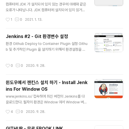
컴퓨터에 JDK 가 설치되어 있지 않는 경우에 아래와 같은
오류가 나타납니다. JDK 컴퓨터에 설치되어 있지 않거나
환경변수가 등록되어 있지 않아서 생기는 문제입니다. 필
작성시간
1
0
2021. 1. 13.
자의 경우는 컴퓨터 포맷으로 인하여 JDK 가 없는 상태입
니다. 이번 포스팅은 JDK를 설치 관련하여 포스팅하겠습
니다. JAVA 가 Oracle에서 가져감에 따라 라이선스 분쟁
Jenkins #2 - Git 환경변수 설정
에 있어서 OpenJDK를 설치해야 합니다. adoptopenjd
글 내용
환경 Github Deploy to Container Plugin 설정 Githu
k.net/접속하여 OpenJDK를 다운로드합니다. OpenJD
b 및 추가적인 Plugin 을 설치하기 위해서 환경설정을 해
K.msi 가 다운로드 완료되면은 설치를 진행합니다. Set J
야 합니다. Jenkins 관리 - Global Tool Configration
AVA_HOME variable를 선택하여 환경변수를 등록합니
으로 이동합니다. GIT 아래로 스크롤 하면은 Git 관련 환
다. 설치 완료된 화면입니다. 다시 JENKINS 설치 실행 파
작성시간
0
0
2020. 9. 28.
경설정 탭에 Git 경로를 입력합니다. Deploy To Contai
일로 돌아갑니다. OpenJDK 가 설치된 경로를 입력..
ner 플러그인을 추가 설치합니다. 설치가 끝나고 실행중인
작업이 없으면 Jenkins 재시작을 선택하고 설치합니다.
윈도우에서 젠킨스 설치 하기 - Install Jenk
ins For Window OS
글 내용
www.jenkins.io/ 접속하여 최신 버전의 Jenkins를 다
운로드한다. 필자의 환경은 Window 여서 Window 버전
을 다운로드하였다. Jenkins 2.249.1 msi 파일을 실행하
작성시간
4
0
2020. 9. 28.
여 Next 버튼을 누릅니다. Jenkins를 설치할 경로를 설
정합니다. Local에서만 테스트 사용할 예정이라서 따로 a
dmin 계정은 만들지 않습니다. 8080 포트를 설정하고 사
GITHUB - 무료 EBOOK LINK