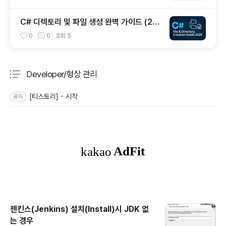
C# 디렉토리 및 파일 생성 완벽 가이드 (20
25년 최신)
0
0
조회
5
Developer/형상 관리
분류 전체보기
주요 글 목록
[티스토리] - 시작
공지
젠킨스(Jenkins) 설치(Install)시 JDK 없
는 경우
글 내용