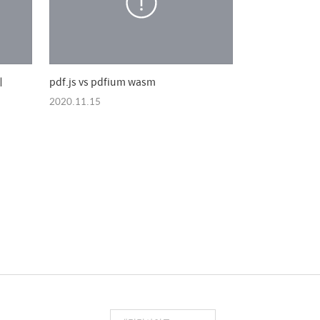
기
pdf.js vs pdfium wasm
2020.11.15