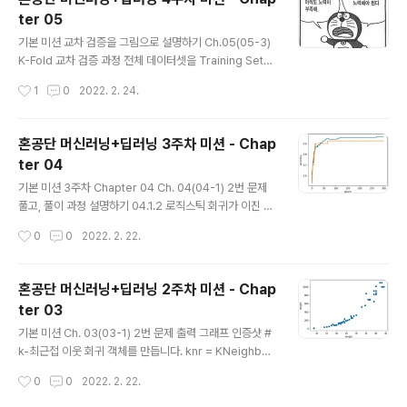
스터 중심이 이동 되면서 변화가 없을때까지의 과정을 알
ter 05
수 있다. 선택 미션 Ch.06(06-3) 확인 문제 풀고, 풀이 과
글 내용
정 정리하기 1. 특성이 20개인 대량의 데이터셋이 있습니
기본 미션 교차 검증을 그림으로 설명하기 Ch.05(05-3)
다. 이 데이터셋에서 찾을 수 있는 주성분 개수는 몇개일까
K-Fold 교차 검증 과정 전체 데이터셋을 Training Set과
요? -> 10개 문제에서 주어진 선택지 중에서는 10개의 특
Test Set으로 나눈다. Training Set를 Traing Set + V
작성시간
1
0
2022. 2. 24.
성이 가장 작다. 일반적으로 주성분 분석은 원본 데이터에
alidation Set으로 사용하기 위해 k개의 폴드로 나눈다.
있는 특성 개..
첫 번째 폴드를 Validation Set으로 사용하고 나머지 폴
드들을 Training Set으로 사용한다. 모델을 Training한
혼공단 머신러닝+딥러닝 3주차 미션 - Chap
뒤, 첫 번 째 Validation Set으로 평가한다. 차례대로 다음
ter 04
폴드를 Validation Set으로 사용하며 3번을 반복한다. 총
글 내용
k 개의 성능 결과가 나오며, 이 k개의 평균을 해당 학습 모
기본 미션 3주차 Chapter 04 Ch. 04(04-1) 2번 문제
델의 성능이라고 한다. 선택미션 앙상블 모델 손코딩 코랩
풀고, 풀이 과정 설명하기 04.1.2 로직스틱 회귀가 이진 분
화면 인증샷 앙상블 학습 더 좋은 예측 결과..
류에서 확률을 출력하기 위해 사용하는 함수는 무엇인가
작성시간
0
0
2022. 2. 22.
요? 1. 시그모이드 함수 2. 소프트맥스 함수 3. 로그 함수
4. 지수 함수 로직스틱 회귀는 이진 분류에서는 하나의 선
형 방정식을 훈련합니다. 이 방정식의 출력 값을 시그모이
혼공단 머신러닝+딥러닝 2주차 미션 - Chap
드 함수에 통과시켜 0~1 사이의 값을 만듭니다. 이 값이 양
ter 03
성 클래스에 대한 확률입니다. 음성 클래스의 확률은 1에서
글 내용
양성 클래스의 확률을 빼면 됩니다. 선택 미션 Ch.04(04-
기본 미션 Ch. 03(03-1) 2번 문제 출력 그래프 인증샷 #
2) 과대적합/과소적합 손 코딩 코랩 화면 캡쳐하기 impor
k-최근접 이웃 회귀 객체를 만듭니다. knr = KNeighbor
t pandas as pd fish = pd.read_csv('https://bit.ly/f
sRegressor() # 5에서 45까지 x 좌표를 만듭니다. x =
작성시간
0
0
2022. 2. 22.
ish_csv_..
np.arange(5, 45).reshape(-1, 1) # n = 1, 5, 10일 때
예측 결과를 그래프로 그립니다. for n in [1 , 5, 10]: # 모