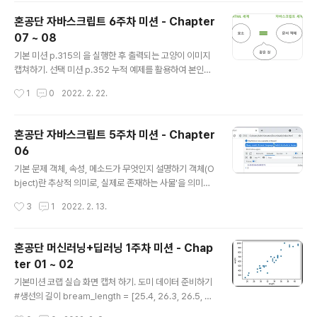
델을 훈련합니다. knr.n_neighbors = n; knr.fit(train_i
혼공단 자바스크립트 6주차 미션 - Chapter
nput, train_target) # 지정한 범위 x에 대한 예측을 구합
07 ~ 08
니다. prediction = knr.predict(x) plt.scatter(train_i
글 내용
nput, train_target) plt.plot(x, prediction) plt.titl..
기본 미션 p.315의 을 실행한 후 출력되는 고양이 이미지
캡쳐하기. 선택 미션 p.352 누적 예제를 활용하여 본인의
할 일 목록을 만들어 캡쳐하기. 할 일 목록 추가하기 HTM
작성시간
1
0
2022. 2. 22.
L 페이지에 있는 HTML, HEAD, BODY, TITLE, H1, DI
V, SPAN 등을 HTML 언어에서는 요소(ELEMENT)라고
부릅니다. 그리고 자바스크립트에서는 이를 문서 객체라고
혼공단 자바스크립트 5주차 미션 - Chapter
부릅니다. 문서 객체를 조합해서 만든 전체적인 형태를 문
06
서 객체 모델이라고 부릅니다. HTML 코드를 자바스크립
글 내용
트로 조작하기 1번째 h1 태그 2번째 h2 태그 실행결과 화
기본 문제 객체, 속성, 메소드가 무엇인지 설명하기 객체(O
면에 문자열들이 나타나는데, BODY 태그가 생성되기 이
bject)란 추상적 의미로, 실제로 존재하는 사물'을 의미하
전에 HEAD 태그 안의 SCRIPT 태그에서 BODY 태그를
고 이름과 값으로 구성된 속성을 의미합니다. 속성(prope
작성시간
3
1
2022. 2. 13.
조작하던 부분(1번째 SCRIPT 태그 를 출력하..
rtty)은 객체 내부에 있는 값을 의미합니다. 메소드(meth
od)는 객체 속성 중에 함수 자료형인 것을 의미합니다. 선
택 문제 p. 288 확인 문제 3번 풀고, 풀이 과정 설명하기
혼공단 머신러닝+딥러닝 1주차 미션 - Chap
모질라 문서에서 Math 객체와 관련된 내용을 읽고 사인 9
ter 01 ~ 02
0도의 값을 구해보세요. 참고로 사인 90도는 1입니다. 아
글 내용
주 단순하게 생각해서 구현하면 0.89399666360055
기본미션 코랩 실습 화면 캡처 하기. 도미 데이터 준비하기
79라는 결과가 나옵니다. 0.8939966636005579가
#생선의 길이 bream_length = [25.4, 26.3, 26.5, 2
나왔다면 왜그런지, 그리고 이를 어떻게 해야 제대로 사용
9.0, 29.0, 29.7, 29.7, 30.0, 30.0, 30.7, 31.0, 31.0, 3
작성시간