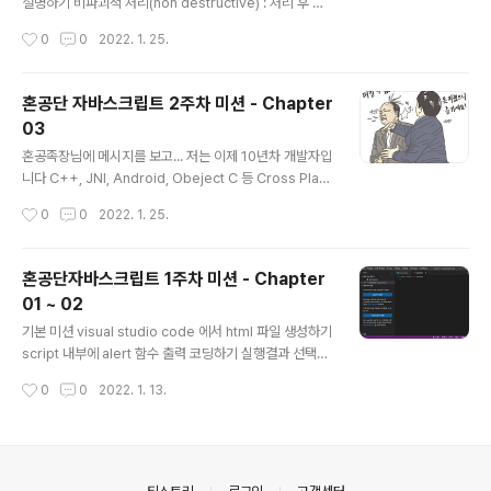
er 함수의 콜백 함수 부분을 채워서 (1) 홀수만 추출, (2) 1
설명하기 비파괴적 처리(non destructive) : 처리 후 원
00 이하의 수만 추출, (3) 5로 나눈 나머지가 0인 수만 추
본 내용이 변경되지 않는 처리 파괴적 처리(destructive)
작성시간
0
0
2022. 1. 25.
출해주세요. 그리고 코드의 실행 결과를 적어보..
: 처리 후에 원본 내용이 변경되는 처리 원본의 상태 변화에
따라서 파괴적, 비파괴적 처리로 구분할 수 있으며 배열과
같이 거대해질 수 있는 자료는 메모리를 절약할 수 있게 대
혼공단 자바스크립트 2주차 미션 - Chapter
부분 `파괴적 처리`로 이루어졌습니다. 하지만 파괴적 처
03
리는 메모리를 절약할 수는 있지만 원본이 변경되기 때문
글 내용
에 위험할 수 있습니다. 따라서 메모리가 여유로운 현대의
혼공족장님에 메시지를 보고... 저는 이제 10년차 개발자입
프로그래밍 언어와 라이브러리는 자료 보호를 위해 대부분
니다 C++, JNI, Android, Obeject C 등 Cross Platf
`비파괴적 처리`를 합니다. 현재 사용되고 있는 대부분의
orm 에서 동작하는 Native Engine 을 개발을 하고 있었
작성시간
0
0
2022. 1. 25.
프로그래밍 언어는 메모리가 부족했던 과거부터 메모리가
는데 작년부터 R&R이 딥러닝이 추가 되었습니다. 딥러닝
여유로운 현재까..
모델을 만들면서 이를 모든 Client 에 보여주게 만들고 싶
은데 Android, iOS 에서 모두 확인할 수 있도록 빠르게
혼공단자바스크립트 1주차 미션 - Chapter
만들 필요성이 있었습니다. 그러다 모든 클라이언트에서
01 ~ 02
모두 동작하게 해야한다는 요구사항이 있었습니다. 자마린
글 내용
이나 플러터도 고민을 하였었다가 웹을 이용하면 모든 Cli
기본 미션 visual studio code 에서 html 파일 생성하기
ent(Window, Android, iOS, Mac, Linux)에서 모두 확
script 내부에 alert 함수 출력 코딩하기 실행결과 선택미
인 할 수 있으니 웹으로 프로토타입을 만들어 보자라는 생
션 자바스크립트란 웹 브라우저에 작동하는 프로그래밍 언
작성시간
0
0
2022. 1. 13.
각으로 웹 공부를 시작하였..
어입니다. ECMAScript란 유럽컴퓨터제조협회에서 표준
화한 자바스크립트의 공식 명칭입니다. 웹 어플리케이션이
란 기존의 웹 페이지 보다 많은 기능을 구현한 웹 페이지를
말합니다. Statcounter 실행 결과 대한민국 인터넷 브라
우저 점유율이 나오는거 같다. 63.8%으로 Chrome 을
의안내