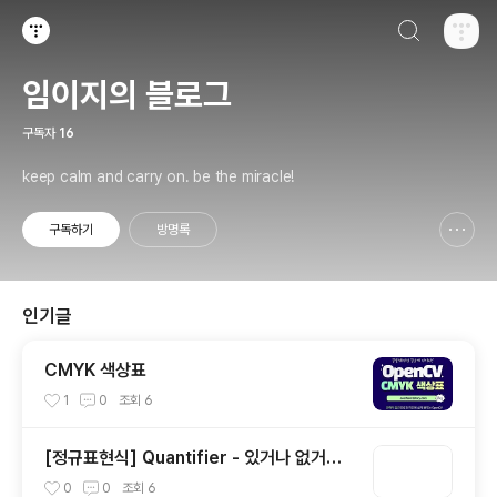
검색하기
티스토리
임이지의 블로그
구독자
16
keep calm and carry on. be the miracle!
구독하기
방명록
신고하기 레이어
열기
인기글
CMYK 색상표
1
0
조회
6
[정규표현식] Quantifier - 있거나 없거나?
(1)
0
0
조회
6