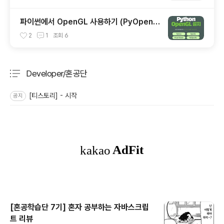
파이썬에서 OpenGL 사용하기 (PyOpenG
L)
2
1
조회
6
Developer/혼공단
분류 전체보기
주요 글 목록
[티스토리] - 시작
공지
[혼공학습단 7기] 혼자 공부하는 자바스크립
트 리뷰
글 내용