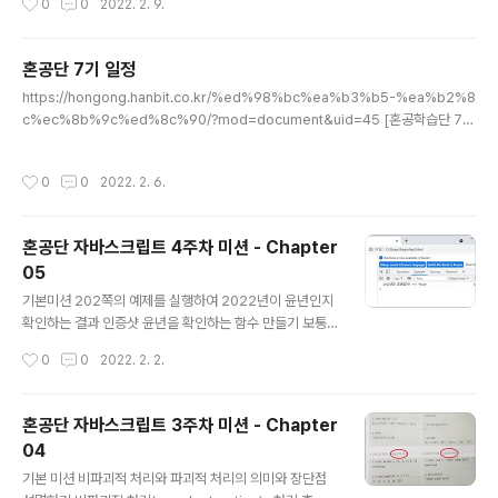
0
0
2022. 2. 9.
할 수 있는지 구글 검색 등을 활용해서 알아보고 코드..
1.5, 32.0, 32.0, 32.0, 33.0, 33.0, 33.5, 33.5, 34.0,
34.0, 34.5, 35.0, 35.0, 35.0, 35.0, 36.0, 36.0, 37.
0, 38.5, 38.5, 39.5, 41.0, 41.0] #생선의 무게 bream
혼공단 7기 일정
_weight = [242.0, 290.0, 340.0, 363.0, 430.0, 4
글 내용
https://hongong.hanbit.co.kr/%ed%98%bc%ea%b3%b5-%ea%b2%8
50.0, 500.0, 390.0, 450.0, 500.0, 475.0, 500.0,
c%ec%8b%9c%ed%8c%90/?mod=document&uid=45 [혼공학습단 7
500.0, 340.0, 600.0, 60..
기] 모집 안내(~ 2021.12.31) 안녕하세요, 한빛미디어 혼공학습단을 운영하는 🧙‍♀️
혼공족장🧙‍♀️입니다. 혼공학습단 7기와 혼자 공부하는 시리즈에 대한 관심, 진심으로
작성시간
0
0
2022. 2. 6.
감사드립니다 :) 어느덧 2021년이 끝나가고 hongong.hanbit.co.kr 2. 활동 기
간: 2022.01.10 ~ 02.27(6주) 1주차: 1월 10일 ~ 1월 16일 2주차: 1월 17일 ~ 1
월 23일 3주차: 1월 24일 ~ 1월 30일 쉬어가는 설 연휴 4주차: 2월 07일 ~ 2월 1
혼공단 자바스크립트 4주차 미션 - Chapter
3일 5주차: 2월 14일 ~ 2월 20..
05
글 내용
기본미션 202쪽의 예제를 실행하여 2022년이 윤년인지
확인하는 결과 인증샷 윤년을 확인하는 함수 만들기 보통
2월은 28일까지 있지만 몇 년에 한 번 29일까지 있기도
작성시간
0
0
2022. 2. 2.
합니다. 이런 해를 윤년(leap year)이라고 부르고 다음과
같은 특징이 있습니다. 4로 나누어 떨어지는 해는 윤년이
다. 하지만 100으로 나누어 떨어지는 해는 윤년이 아니다.
혼공단 자바스크립트 3주차 미션 - Chapter
하지만 400으로 나누어 떨어지는 해는 윤년이다. 윤년인
04
지 확인하는 함수 출력 결과 2022년은 윤년이 아니다. 선
글 내용
택미션 p.240 확인 문제 1번 풀고, 풀이 과정 설명하기 filt
기본 미션 비파괴적 처리와 파괴적 처리의 의미와 장단점