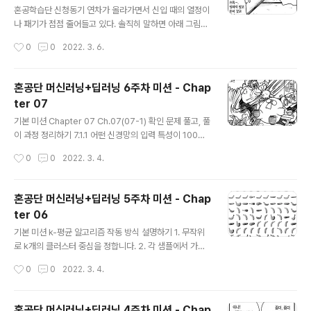
혼공학습단 신청동기 연차가 올라가면서 신입 때의 열정이
나 패기가 점점 줄어들고 있다. 솔직히 말하면 아래 그림이
현재 내상태이지 않을까? 으으음 =ㅁ= 그냥 다 귀찮고 군
작성시간
0
0
2022. 3. 6.
대 말년병장에 느낌으로 땡보놀이 중인 상태이다 =ㅇ= 20
22년 새해 작심삼일을 여러 번 할 겸 한빛미디어에서 이벤
트로 진행하는 '혼공학습단 7기'에 참여해보았다. 새해에
혼공단 머신러닝+딥러닝 6주차 미션 - Chap
는 근면 성실하고 꾸준히 공부하는 습관을 갖자라는 마음
ter 07
으로 약간의 설렘과 함께 학습을 시작하였다. 필자는 '혼자
글 내용
공부하는 자바스크립트'를 신청하였다. 작년에 리액트, VU
기본 미션 Chapter 07 Ch.07(07-1) 확인 문제 풀고, 풀
E로 프로젝트로 진행하면서 별거 없겠지 하며 꾸준하게 공
이 과정 정리하기 7.1.1 어떤 신경망의 입력 특성이 100개
부하는 습관을 기르자가 큰 목표였다. 1주 차 미션을 진행
이고 밀집층에 있는 뉴런 개수가 10개일 때 필요한 모델 파
작성시간
0
0
2022. 3. 4.
하고, 2주 차 미션을 진행하고 페이스북에 정리한 글을 매
라미터의 개수는 몇개 인가요? -> 밀집층에 있는 10개의
주 올리다가 어느 날 혼공 족장님..
뉴런이 100개의 입력과 모두 연결되기 때문에 총 100 x 1
0 의 가중치와 뉴런마다 1개의 절편이 있음으로 + 10 하여
혼공단 머신러닝+딥러닝 5주차 미션 - Chap
총 100 * 10 + 10 = 1010의 모델 파라미터가 필요하다.
ter 06
7.1.2 케라스의 Dense 클래스를 사용해 신경망의 출력층
글 내용
을 만들려고 합니다. 이 신경망이 이진 분류 모델이라면 ac
기본 미션 k-평균 알고리즘 작동 방식 설명하기 1. 무작위
tivation 매개변수에 어떤 활성화 함수를 지정해야 하나
로 k개의 클러스터 중심을 정합니다. 2. 각 샘플에서 가장
요? -> 이진 분류일 경우 출력층의 뉴런이 1개이고 선형 방
가까운 클러스터 중심을 찾아 해당 클러스터의 샘플로 지
작성시간
0
0
2022. 3. 4.
정식의 결과를 확류로 바..
정합니다. 3. 클러스터에 속한 샘플의 평균값으로 클러스
터 중심을 변경합니다. 4. 클러스터 중심에 변화가 없을 때
까지 2번으로 돌아가 반복합니다. 아래 그림을 보면 클러
혼공단 머신러닝+딥러닝 4주차 미션 - Chap