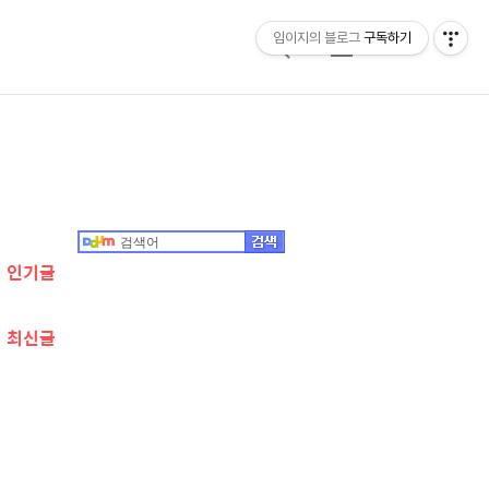
임이지의 블로그
구독하기
검
메
색
뉴
추
가
정
인기글
보
최신글