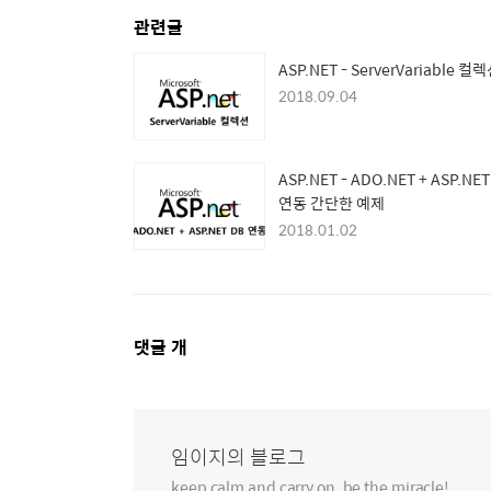
관련글
ASP.NET - ServerVariable 컬
2018.09.04
ASP.NET - ADO.NET + ASP.NET
연동 간단한 예제
2018.01.02
댓
댓글
개
글
영
역
임이지의 블로그
keep calm and carry on. be the miracle!