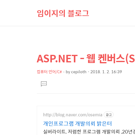
임이지의 블로그
ASP.NET - 웹 켄버스(Si
상
본
문
세
제
컴퓨터 언어/C#
by
cepiloth
2018. 1. 2. 16:39
컨
본
목
텐
댓
문
글
츠
달
기
http://blog.naver.com/osemia
광고
개인프로그램 개발의뢰 밝은터
실버라이트, 저렴한 프로그램 개발의뢰 ,20년