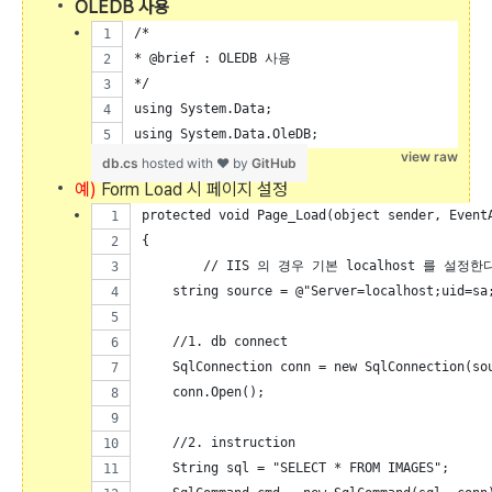
OLEDB 사용
/*
* @brief : OLEDB 사용
*/
using System.Data;
using System.Data.OleDB;
view raw
db.cs
hosted with ❤ by
GitHub
예)
Form Load 시 페이지 설정
protected void Page_Load(object sender, Event
{
	// IIS 의 경우 기본 localhost 를 설정한다
    string source = @"Server=localhost;uid=sa
    //1. db connect
    SqlConnection conn = new SqlConnection(so
    conn.Open();
    //2. instruction 
    String sql = "SELECT * FROM IMAGES";