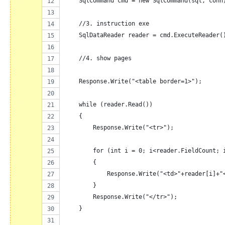
    SqlCommand cmd = new SqlCommand(sql, conn
    //3. instruction exe
    SqlDataReader reader = cmd.ExecuteReader(
    //4. show pages
    Response.Write("<table border=1>");
    while (reader.Read())
    {
        Response.Write("<tr>");
        for (int i = 0; i<reader.FieldCount; 
        {
            Response.Write("<td>"+reader[i]+"
        }
        Response.Write("</tr>");
    }