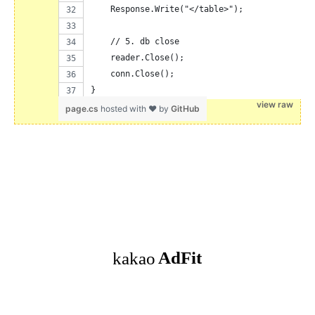
    Response.Write("</table>");
    // 5. db close
    reader.Close();
    conn.Close();
}
view raw
page.cs
hosted with ❤ by
GitHub