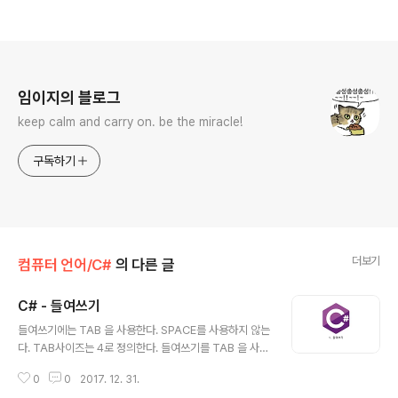
로그 정보
임이지의 블로그
keep calm and carry on. be the miracle!
구독하기
더보기
컴퓨터 언어/C#
의 다른 글
C# - 들여쓰기
글 내용
들여쓰기에는 TAB 을 사용한다. SPACE를 사용하지 않는
다. TAB사이즈는 4로 정의한다. 들여쓰기를 TAB 을 사용
하는 것 까지는 공감하나, TAB 사이즈의 크기는 프로젝트
0
0
2017. 12. 31.
를 진행하기전에 공통된 룰을 설정 하는게 좋다.Github 의