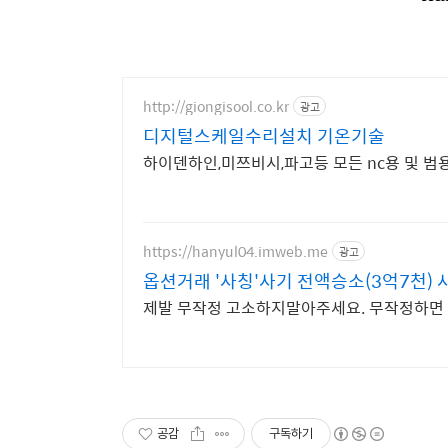
http://giongisool.co.kr
광고
디지털스케일수리설치 기온기술
하이덴하인,미쯔비시,파고등 모든 nc용 및 
https://hanyul04.imweb.me
광고
옵션거래 '사칭'사기 전액승소(3억7천)
제발 무작정 고소하지말아주세요. 무작정하면 한
공감
구독하기