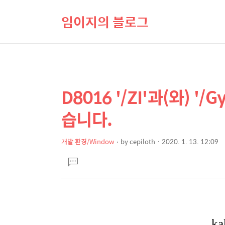
임이지의 블로그
D8016 '/ZI'과(와) 
상
본
문
세
습니다.
제
컨
목
텐
개발 환경/Window
by
cepiloth
2020. 1. 13. 12:09
본
츠
댓
문
글
달
기