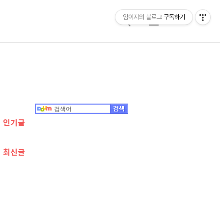
임이지의 블로그
구독하기
검
메
색
뉴
추
가
정
인기글
보
최신글