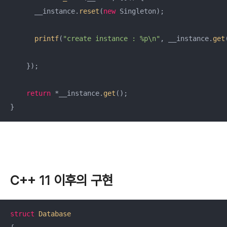
      __instance.
reset
(
new
 Singleton);

printf
(
"create instance : %p\n"
, __instance.
get
    });

return
 *__instance.
get
();

}
C++ 11 이후의 구현
struct
Database