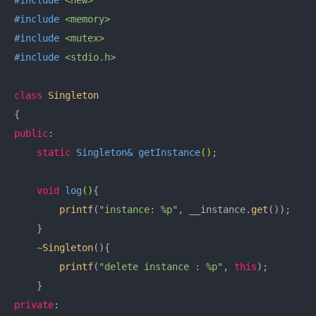
#
include
<memory>
#
include
<mutex>
#
include
<stdio.h>
class
Singleton
{
public
:

static
 Singleton& 
getInstance
()
;

void
log
()
{

printf
(
"instance: %p"
, __instance.
get
());

    }

    ~
Singleton
(){

printf
(
"delete instance : %p"
, 
this
);

private
:
