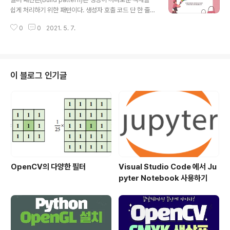
자에게 빌더 API의 사용을 강제하기 위해, 타겟 객체의 생
쉽게 처리하기 위한 패턴이다. 생성자 호출 코드 단 한 줄로
성자를 외부에 접근하지 못하게 설정하고 static create()
생성할 수 없는 객체를 다룬다. 그러한 타입의 객체들은 다
함수를 추가하여 생성된 객체를 리턴하게 한다. 4. 적절한
0
0
2021. 5. 7.
른 객체들의 조합으로 구성되거나, 상식적인 것을 벗어난
연산자를 정의하여 객체 자체적으로 빌더의 사용을 강제할
까다로운 로직을 필요로 한다. 이러한 객체를 생성하는 코
수..
드는 따로 분리되어 관리될 필요가 있다. 예제 웹 페이지를
그리기 위한 컴포넌트들을 생성해야 한다고 하자. 먼저, 단
순하게 단어를 나타내는 항목 두 개("hello"와 "world")
이 블로그 인기글
를 html의 비 순차("") 리스트 ("") 태그로 출력해보자. 가
장 단순하게 구현한다면 다음과 같이 할 수 있다.​ string w
ords[] = {"hello", "world"}; osstringstream oss; o
ss
OpenCV의 다양한 필터
Visual Studio Code 에서 Ju
pyter Notebook 사용하기