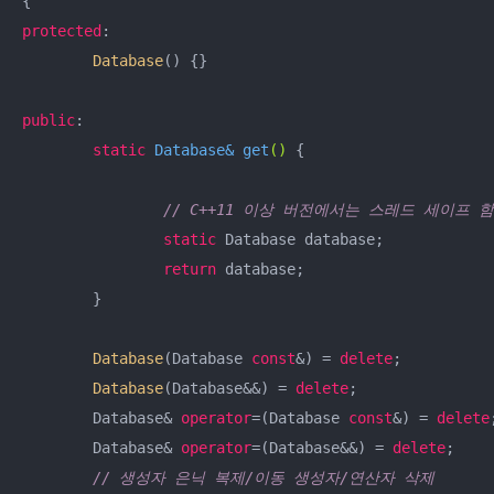
{
protected
:

Database
() {}

public
:

static
 Database& 
get
()
{

// C++11 이상 버전에서는 스레드 세이프 함
static
 Database database;

return
 database;

	}

Database
(Database 
const
&) = 
delete
;

Database
(Database&&) = 
delete
;

	Database& 
operator
=(Database 
const
&) = 
delete
;
	Database& 
operator
=(Database&&) = 
delete
;

// 생성자 은닉 복제/이동 생성자/연산자 삭제