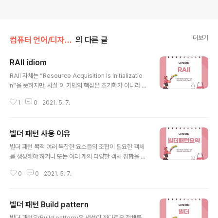
더보기
컴퓨터 언어/디자인패턴
의 다른 글
RAII idiom
글 내용
RAII 자체는 “Resource Acquisition Is Initializatio
n”을 뜻하지만, 사실 이 기법의 핵심은 초기화가 아니라 파
괴이다. 용어의 설명이 모호하다. 자원을 안전하게 사용하
1
0
2021. 5. 7.
기 위해 객체가 쓰이는 스코프를 벗어나면 자원을 해제해
주는 기법이다. C++에서는 힙(Heap) 영역에 할당된 자
원을 명시적으로 해제하지 않으면 스택(Stack) 영역에 할
빌더 패턴 사용 이유
당한 자원은 자신의 스코프(Scope)가 끝나면 메모리가
글 내용
해제되며 소멸자(Destructor)가 불린다는 원리를 이용한
빌더 패턴 목적 여러 복잡한 요소들의 조합이 필요한 객체
것이다. - 스택 되감기(Stack Unwinding) 애매한 용어 h
를 생성해야 하거나 또는 여러 개의 다양한 객체 집합을 생
ttps://qastack.kr/programming/395123/raii-and
성해야 할 때 객체 생성만을 전담하는 컴포넌트를 정의하
-smart-pointers-in-c C ++의 RAII 및 스마트 포인..
0
0
2021. 5. 7.
여 객체 생성을 간편하게 하는 것이다. 빌더 패턴에서 빌더
의 특징을 정리하면 다음과 같다. 1. 흐름식(Fluent) 인터
페이스를 이용하면 복잡한 생성 작업을 한 번의 호출 체인
빌더 패턴 Build pattern
으로 처리할 수 있다. 2. 흐름식 인터페이스를 지원하려면
글 내용
빌더 함수가 this 또는 *this를 리턴해야만 한다. 3. 사용
빌더 패턴은(Build pattern)은 생성이 까다로운 객체를