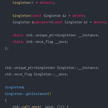
Singleton
() = 
default
;

Singleton
(
const
 Singleton &) = 
delete
;

    Singleton &
operator
=(
const
 Singleton &) = 
delete
;

static
 std::unique_ptr<Singleton> __instance;

static
 std::once_flag __once;

};

std::unique_ptr<Singleton> Singleton::__instance;

std::once_flag Singleton::__once;

Singleton::getInstance
()
{

    std::
call_once
(__once, []() {
