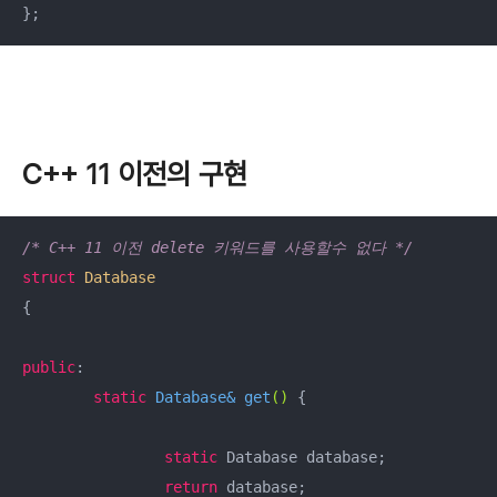
C++ 11 이전의 구현
/* C++ 11 이전 delete 키워드를 사용할수 없다 */
struct
Database
{
public
:

static
 Database& 
get
()
{

static
 Database database;

return
 database;
