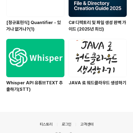
[정규표현식] Quantifier - 있
C# 디렉토리 및 파일 생성 완벽 가
거나 없거나?(1)
이드 (2025년 최신)
Whisper API 유튜브TEXT 추
JAVA 로 워드클라우드 생성하기
출하기(STT)
의안내
티스토리
로그인
고객센터