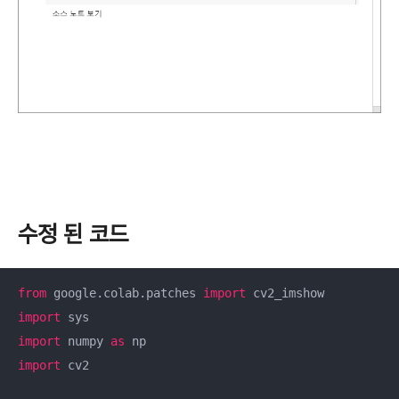
수정 된 코드
from
 google.colab.patches 
import
import
import
 numpy 
as
import
 cv2
