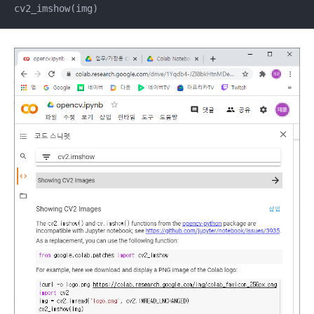
cv2_imshow(img)