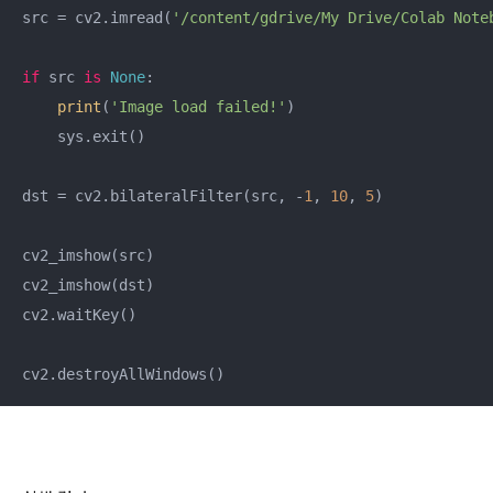
src = cv2.imread(
'/content/gdrive/My Drive/Colab Note
if
 src 
is
None
:

print
(
'Image load failed!'
)

    sys.exit()

dst = cv2.bilateralFilter(src, -
1
, 
10
, 
5
)

cv2_imshow(src)

cv2_imshow(dst)

cv2.waitKey()
