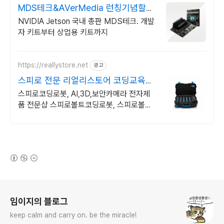
MDS테크&AVerMedia 런칭기념할인
이벤트
NVIDIA Jetson 국내 총판 MDS테크. 개발
자 키트부터 상업용 키트까지
https://reallystore.net
광고
스피로 전문 리얼리스토어 코딩교육을
쉽고 재밌게
스피로코딩로봇, AI,3D,보안카메라 전자제
품 전문샵 스피로볼트코딩로봇, 스피로볼트
파워팩, 스피로미니등 스피로 전문몰
(새창열림)
로그 정보
임이지의 블로그
keep calm and carry on. be the miracle!