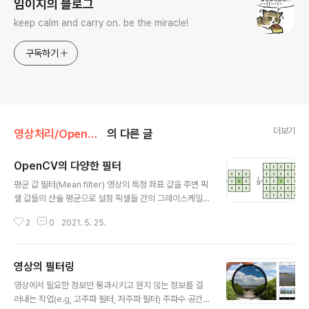
임이지의 블로그
keep calm and carry on. be the miracle!
구독하기
더보기
영상처리/OpenCV Python
의 다른 글
OpenCV의 다양한 필터
글 내용
평균 값 필터(Mean filter) 영상의 특정 좌표 값을 주변 픽
셀 값들의 산술 평균으로 설정 픽셀들 간의 그레이스케일
값 변화가 줄어들어 날카로운 에지가 무뎌지고, 영상에 있
2
0
2021. 5. 25.
는 잡음의 영향이 사라지는 효과 실제 영상에 평균 값 필터
를 적용한 결과 마스크 크기가 커질수록 평균 값 필터 결과
가 더욱 부드러워지나 TRADE OFF 관계로 더 많은 연산
영상의 필터링
량이 필요하다. #OpenCV 평균 값 필터링 함수 /* src :
글 내용
입력 영상 ksize : 평균값 필터 크기. (width, height) 형
영상에서 필요한 정보만 통과시키고 원치 않는 정보를 걸
태의 튜플 dst : 결과 영상, 입력 영상과 같은 크기 & 같은
러내는 작업(e.g, 고주파 필터, 저주파 필터) 주파수 공간
타입. */ cv2.blur(src. ksize, dst=None, anchor=N