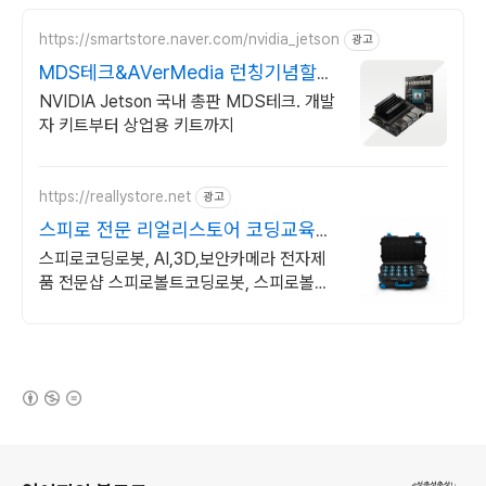
https://smartstore.naver.com/nvidia_jetson
광고
MDS테크&AVerMedia 런칭기념할인
이벤트
NVIDIA Jetson 국내 총판 MDS테크. 개발
자 키트부터 상업용 키트까지
https://reallystore.net
광고
스피로 전문 리얼리스토어 코딩교육을
쉽고 재밌게
스피로코딩로봇, AI,3D,보안카메라 전자제
품 전문샵 스피로볼트코딩로봇, 스피로볼트
파워팩, 스피로미니등 스피로 전문몰
(새창열림)
로그 정보