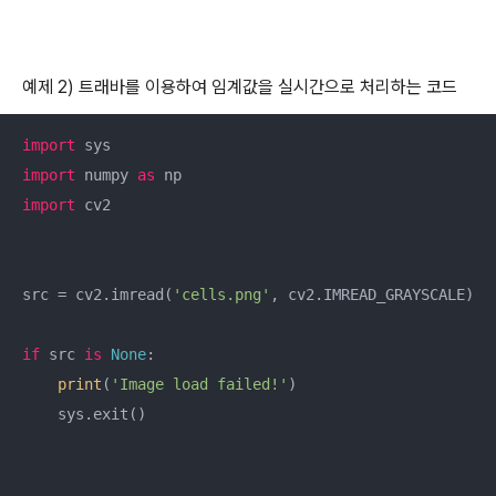
예제 2) 트래바를 이용하여 임계값을 실시간으로 처리하는 코드
import
import
 numpy 
as
import
 cv2

src = cv2.imread(
'cells.png'
, cv2.IMREAD_GRAYSCALE)

if
 src 
is
None
:

print
(
'Image load failed!'
)

    sys.exit()
