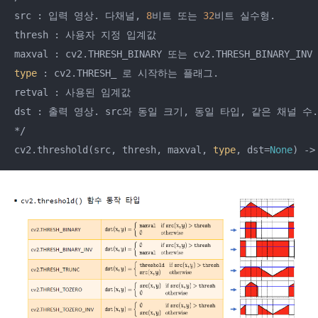
src : 입력 영상. 다채널, 
8
비트 또는 
32
비트 실수형.

thresh : 사용자 지정 입계값

type
 : cv2.THRESH_ 로 시작하는 플래그.

retval : 사용된 임계값

dst : 출력 영상. src와 동일 크기, 동일 타입, 같은 채널 수.

*/

cv2.threshold(src, thresh, maxval, 
type
, dst=
None
) ->