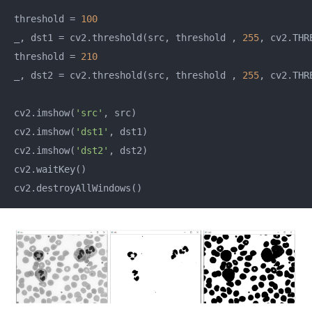
threshold = 
100
_, dst1 = cv2.threshold(src, threshold , 
255
, cv2.THR
threshold = 
210
_, dst2 = cv2.threshold(src, threshold , 
255
, cv2.THR
cv2.imshow(
'src'
, src)

cv2.imshow(
'dst1'
, dst1)

cv2.imshow(
'dst2'
, dst2)

cv2.waitKey()
