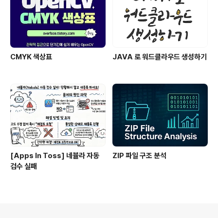
CMYK 색상표
JAVA 로 워드클라우드 생성하기
[Apps In Toss] 네뷸라 자동
ZIP 파일 구조 분석
검수 실패
의안내