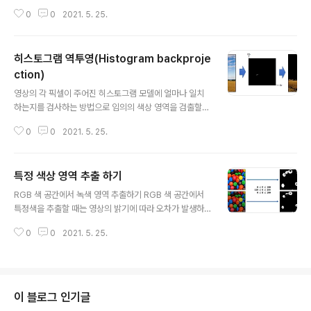
필터링 (Frequency domain filtering) 쉽게 말하면 저
one, borderType=None) -> dst 가우시안 필터 평..
0
0
2021. 5. 25.
주파는 영상에서 부드러운 영역, 고주파는 픽셀 값이 커지
는 부분 공간적 필터링 (Spatial domain filtering) 영상
의 픽셀 값을 직접 이용하는 필터링 방법 - 대상 좌표의 픽
히스토그램 역투영(Histogram backproje
셀 값과 주변 픽셀 값을 동시에 사용하며 주로 마스크(mas
k) 연산을 이용함 같은 용어 : 마스크(행렬), 커널(kernel),
ction)
글 내용
윈도우(window), 템플릿(template) ​ - 다양한 모양과
영상의 각 픽셀이 주어진 히스토그램 모델에 얼마나 일치
크기의 마스크 - 마스크의 형태와 값에 따라 필터의 역할이
하는지를 검사하는 방법으로 임의의 색상 영역을 검출할
결정된다. 영상 부드럽게 만들기 - blur 영상 날카롭게 만
때 효과적이다. #OpenCV 히스토그램 역투영 함수 /* im
들기 - sh..
0
0
2021. 5. 25.
ages : 입력 영상 리스트 channels : 역투영 계산에 사용
할 채널 번호 리스트 hist : 입력 히스토그램 (numpy.nda
rray) ranges : 히스토그램 각 차원의 최솟값과 최댓값으
특정 색상 영역 추출 하기
로 구성된 리스트 sclae : 출력 역투영 행렬에 추가적으로
글 내용
곱할 값 dst : 출력 역투영 영상. 입력 영상과 동일 크기, cv
RGB 색 공간에서 녹색 영역 추출하기 RGB 색 공간에서
2.CV_8U. */ cv2.clacBackProject(images, chann
특정색을 추출할 때는 영상의 밝기에 따라 오차가 발생하
els, hist, ranges, scale, dst=None) -> dst backpr
는 것을 눈으로 확인할 수 있다. HSV 색 공간에서 녹색 영
oj1.py 예제 소스 import sys ..
0
0
2021. 5. 25.
역 추출하기 V 의 값에 대해서 Don't Care를 하여서 순수
한 색상에서만 찾도록 했을 때 HSV 공간에서 특정색을 찾
는 것이 RGB 색 공간보다 오차율이 적은 것을 알 수 있다.
#OpenCV 특정 범위 안에 있는 행렬 원소 검출 /* src :
입력 행렬 lowerb : 하한 값 행렬 또는 스칼라 upperb :
이 블로그 인기글
상한 값 행렬 또는 스칼라 dst : 입력 영상과 같은 크기의