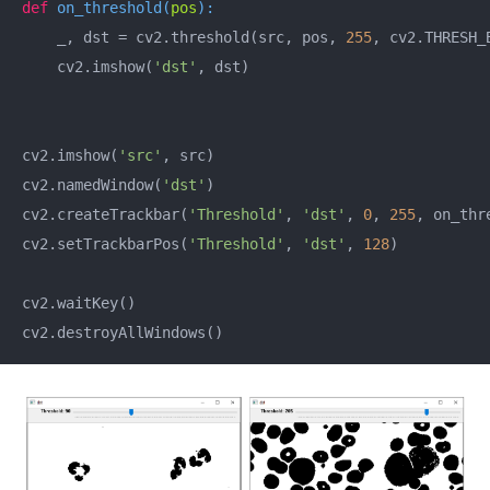
def
on_threshold
(
pos
):
    _, dst = cv2.threshold(src, pos, 
255
, cv2.THRESH_B
    cv2.imshow(
'dst'
, dst)

cv2.imshow(
'src'
, src)

cv2.namedWindow(
'dst'
)

cv2.createTrackbar(
'Threshold'
, 
'dst'
, 
0
, 
255
, on_thre
cv2.setTrackbarPos(
'Threshold'
, 
'dst'
, 
128
)

cv2.waitKey()
