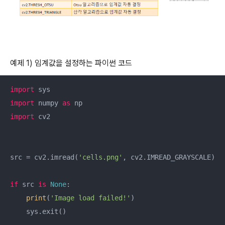
예제 1) 임계값을 설정하는 파이썬 코드
import
import
 numpy 
as
import
 cv2

src = cv2.imread(
'cells.png'
, cv2.IMREAD_GRAYSCALE)

if
 src 
is
None
:

print
(
'Image load failed!'
)

    sys.exit()
