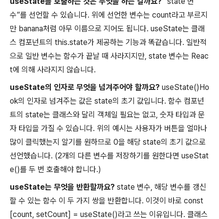
useState를 호출하는 것은 무엇을 하는 걸까요?
“state 변
수”를 선언할 수 있습니다. 위에 선언한 변수는
count라고 부르지
만
banana처럼 아무 이름으로 지어도 됩니다.
useState는 클래
스 컴포넌트의
this.state가 제공하는 기능과 똑같습니다. 일반적
으로 일반 변수는 함수가 끝날 때 사라지지만, state 변수는 Reac
t에 의해 사라지지 않습니다.
useState의 인자로 무엇을 넘겨주어야 할까요?
useState()Ho
ok의 인자로 넘겨주는 값은 state의 초기 값입니다. 함수 컴포넌
트의 state는 클래스와 달리 객체일 필요는 없고, 숫자 타입과 문
자 타입을 가질 수 있습니다. 위의 예시는 사용자가 버튼을 얼마나
많이 클릭했는지 알기를 원하므로
0을 해당 state의 초기 값으로
선언했습니다. (2개의 다른 변수를 저장하기를 원한다면
useStat
e()를 두 번 호출해야 합니다.)
useState는 무엇을 반환할까요?
state 변수, 해당 변수를 갱신
할 수 있는 함수 이 두 가지 쌍을 반환합니다. 이것이 바로
const
[count, setCount] = useState()라고 쓰는 이유입니다. 클래스