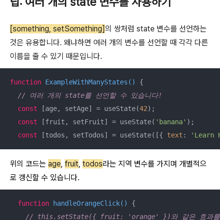
팁: 여러 개의 state 변수를 사용하기
[something, setSomething]
의 쌍처럼 state 변수를 선언하는
것은 유용합니다. 왜냐하면 여러 개의 변수를 선언할 때 각각 다른
이름을 줄 수 있기 때문입니다.
function
ExampleWithManyStates
(
) 
{

// 여러 개의 state를 선언할 수 있습니다!
const
 [age, setAge] = useState(
42
);

const
 [fruit, setFruit] = useState(
'banana'
);

const
 [todos, setTodos] = useState([{ 
text
: 
'Learn 
위의 코드는
age
,
fruit
,
todos
라는 지역 변수를 가지며 개별적으
로 갱신할 수 있습니다.
function
handleOrangeClick
(
) 
{

// this.setState({ fruit: 'orange' })와 같