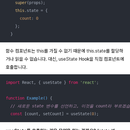
super
(props);

this
.state = {

count
: 
0
    };

  }
함수 컴포넌트는
this
를 가질 수 없기 때문에
this.state
를 할당하
거나 읽을 수 없습니다. 대신,
useState
Hook을 직접 컴포넌트에
호출합니다.
import
 React, { useState } 
from
'react'
;

function
Example
(
) 
{

// 새로운 state 변수를 선언하고, 이것을 count라 부르겠
const
 [count, setCount] = useState(
0
);