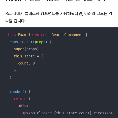
React에서 클래스형 컴포넌트를 사용해봤다면, 아래의 코드는 익
숙할 겁니다.
class
Example
extends
React
.
Component
{

constructor
(
props
)
 {

super
(props);

this
.state = {

count
: 
0
    };

  }

render
(
)
 {

return
 (

<
div
>
<
p
>
You clicked {this.state.count} times
</
p
>