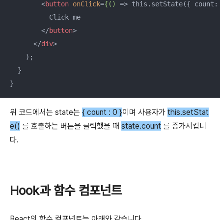
<
button
onClick
=
{()
 =>
 this.setState({ count:
          Click me

</
button
>
</
div
>
    );

  }

}
위 코드에서는 state는
{ count : 0 }
이며 사용자가
this.setStat
e()
를 호출하는 버튼을 클릭했을 때
state.count
를 증가시킵니
다.
Hook과 함수 컴포넌트
React의 함수 컴포넌트는 아래와 같습니다.