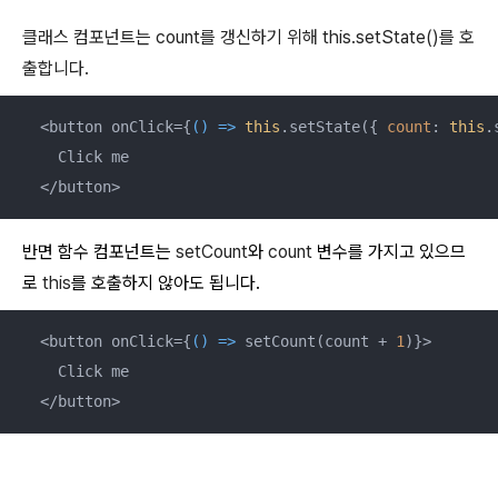
클래스 컴포넌트는
count를 갱신하기 위해
this.setState()를 호
출합니다.
  <button onClick={
() =>
this
.setState({ 
count
: 
this
.
    Click me

  </button>
반면 함수 컴포넌트는
setCount
와
count
변수를 가지고 있으므
로
this
를 호출하지 않아도 됩니다.
  <button onClick={
() =>
 setCount(count + 
1
)}>

    Click me

  </button>