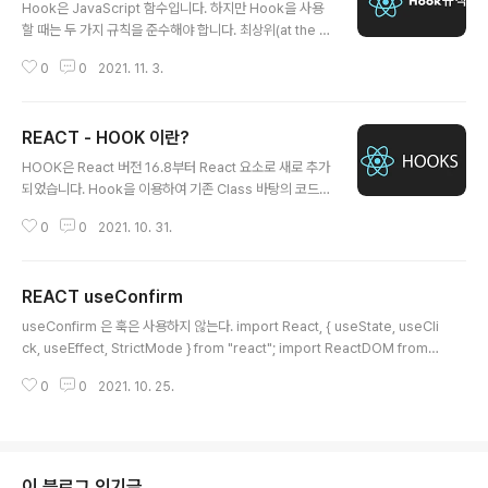
Hook은 JavaScript 함수입니다. 하지만 Hook을 사용
할 때는 두 가지 규칙을 준수해야 합니다. 최상위(at the T
op Level)에서만 Hook을 호출해야 합니다 반복문, 조건
0
0
2021. 11. 3.
문 혹은 중첩된 함수 내에서 Hook을 호출하지 마세요. 대
신 early return이 실행되기 전에 항상 React 함수의 최
상위(at the top level)에서 Hook을 호출해야 합니다.
REACT - HOOK 이란?
이 규칙을 따르면 컴포넌트가 렌더링 될 때마다 항상 동일
글 내용
한 순서로 Hook이 호출되는 것이 보장됩니다. 이러한 점
HOOK은 React 버전 16.8부터 React 요소로 새로 추가
은 React가 useState 와 useEffect 가 여러 번 호출되
되었습니다. Hook을 이용하여 기존 Class 바탕의 코드를
는 중에도 Hook의 상태를 올바르게 유지할 수 있도록 해
작성할 필요 없이 상태 값과 여러 React의 기능을 사용할
줍니다. 오직 React 함수 내에서 Hook을 호출해야 합니
0
0
2021. 10. 31.
수 있습니다. 리액트 16.8 이전 버전에서는 함수형 컴포넌
다 Hook을 일반적인..
트에서는 상태를 관리할 수 없었습니다. 리액트 16.8 에서
Hooks 라는 기능이 도입되면서 함수형 컴포넌트에서도
REACT useConfirm
상태를 관리할 수 있게 되었습니다. 리액트에서 HOOK을
글 내용
사용하는 이유는 functional component 에서 state를
useConfirm 은 훅은 사용하지 않는다. import React, { useState, useCli
가질 수 있게 합니다. 기존의 react 에서는 class comp
ck, useEffect, StrictMode } from "react"; import ReactDOM from
onent, did mount, render 이런것을 안해도 된다. 모든
"react-dom"; import "./styles.css"; const useConfirm = (message
것은 하나의 function 이 된다. 함수형 프로그래밍으로 모
0
0
2021. 10. 25.
= "", onConfirm, onCancel) => { if (onConfirm && typeof onConfirm
든 것을 할 수..
!== "function") { return; } if (onCancel && typeof onCancel !== "fun
ction") { return; } const confirmAction = () => { if (confirm(messag
e)) { onCon..
이 블로그 인기글