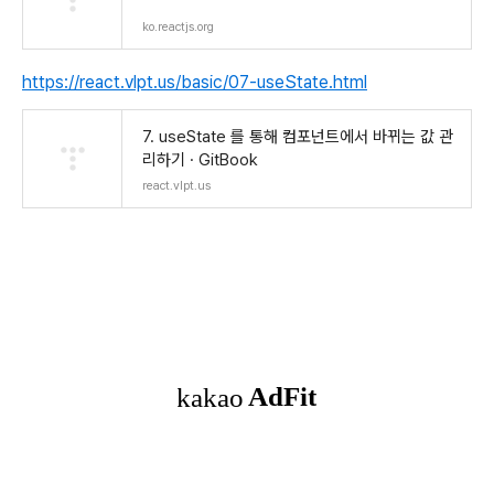
ko.reactjs.org
https://react.vlpt.us/basic/07-useState.html
7. useState 를 통해 컴포넌트에서 바뀌는 값 관
리하기 · GitBook
react.vlpt.us