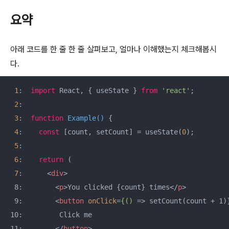
요약
아래 코드를 한 줄 한 줄 살펴보고, 얼마나 이해했는지 체크해봅시
다.
1
:  
import
 React, { useState } 
from
'react'
;

2
:

3
:  
function
Example
(
) 
{

4
:    
const
 [count, setCount] = useState(
0
);

5
:

6
:    
return
 (

7
:      
<
div
>
 8:        
<
p
>
You clicked {count} times
</
p
>
 9:        
<
button
onClick
=
{()
 =>
 setCount(count + 1)}
10:         Click me

11:        
</
button
>