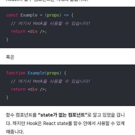
const
 Example = 
(
props
) =>
 {

// 여기서 Hook을 사용할 수 있습니다!
return
<
div
 />
;

}
혹은
function
Example
(
props
) 
{

// 여기서 Hook을 사용할 수 있습니다!
return
<
div
 />
;

}
함수 컴포넌트를
“state가 없는 컴포넌트”
로 알고 있었을 겁니
다. 하지만 Hook은 React state를 함수 안에서 사용할 수 있게
해줍니다.