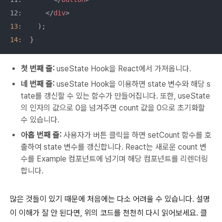
12:      
</
div
>
13
14
:  }
첫 번째 줄:
useState
Hook을 React에서 가져옵니다.
네 번째 줄:
useState
Hook을 이용하면 state 변수와 해당 s
tate를 갱신할 수 있는 함수가 만들어집니다. 또한,
useState
의 인자의 값으로
0을 넘겨주면
count
값을 0으로 초기화할
수 있습니다.
아홉 번째 줄:
사용자가 버튼 클릭을 하면
setCount
함수를 호
출하여 state 변수를 갱신합니다. React는 새로운
count
변
수를
Example
컴포넌트에 넘기며 해당 컴포넌트를 리렌더링
합니다.
많은 것들이 있기 때문에 처음에는 다소 어려울 수 있습니다. 설명
이 이해가 잘 안 된다면, 위의 코드를 천천히 다시 읽어보세요. 클