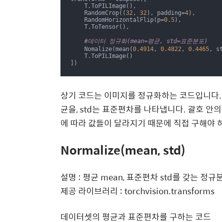
    T.ToPILImage(),

    RandomCrop((
32
, 
32
), padding=
4
),

    RandomHorizontalFlip(p=
0.5
),

    T.ToTensor(),

#데이터 정규화(mean=평균, std=표준분포)
    Nomalize(mean(
0.4914
, 
0.4822
, 
0.4465
, s
    T.ToPILImage()

])
상기 코드는 이미지를 정규화하는 코드입니다.
균을, std는 표준편차를 나타냅니다. 괄호 안의
에 따라 값들이 달라지기 때문에 직접 구해야 
Normalize(mean, std)
설명 : 평균 mean, 표준편차 std를 갖는 
제공 라이브러리 : torchvision.transforms
데이터셋의 평균과 표준편차를 구하는 코드