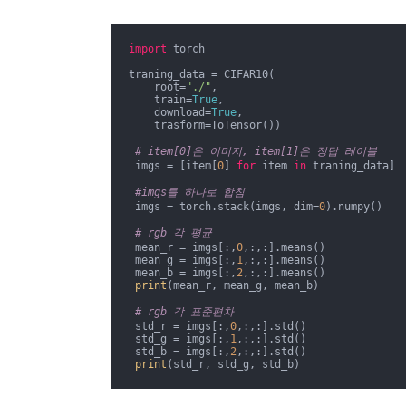
import
 torch

traning_data = CIFAR10(

    root=
"./"
,

    train=
True
,

    download=
True
,

    trasform=ToTensor())

# item[0]은 이미지, item[1]은 정답 레이블
 imgs = [item[
0
] 
for
 item 
in
 traning_data]

#imgs를 하나로 합침
 imgs = torch.stack(imgs, dim=
0
).numpy()

# rgb 각 평균
 mean_r = imgs[:,
0
,:,:].means()

 mean_g = imgs[:,
1
,:,:].means()

 mean_b = imgs[:,
2
,:,:].means()

print
(mean_r, mean_g, mean_b)

# rgb 각 표준편차
 std_r = imgs[:,
0
,:,:].std()

 std_g = imgs[:,
1
,:,:].std()

 std_b = imgs[:,
2
,:,:].std()

print
(std_r, std_g, std_b)