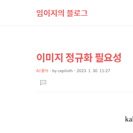
임이지의 블로그
이미지 정규화 필요성
상
본
문
세
제
AI/용어
by
cepiloth
2023. 1. 30. 11:27
컨
본
목
텐
댓
문
글
츠
달
기