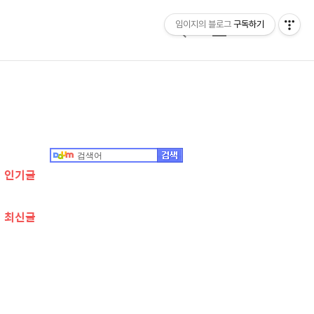
임이지의 블로그
구독하기
검
메
색
뉴
추
가
정
인기글
보
최신글