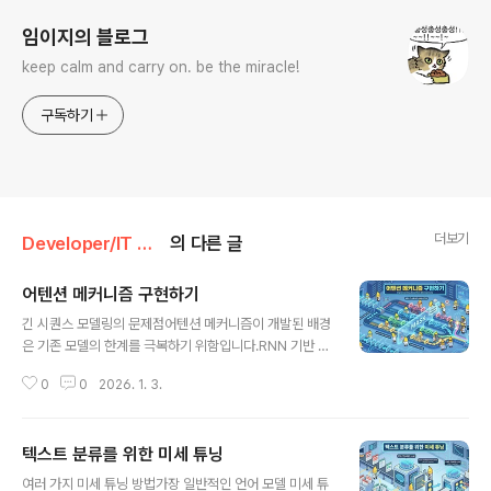
임이지의 블로그
keep calm and carry on. be the miracle!
구독하기
더보기
Developer/IT 도서
의 다른 글
어텐션 메커니즘 구현하기
글 내용
긴 시퀀스 모델링의 문제점어텐션 메커니즘이 개발된 배경
은 기존 모델의 한계를 극복하기 위함입니다.RNN 기반 인
코더-디코더의 구조: 기존 인코더-디코더 기반 모델은 RN
0
0
2026. 1. 3.
N(Recurrent Neural Network) 층을 사용하여 구현되
었습니다. 이 구조에서는 입력 문장(예: 독일어)이 순서대
로 들어오면, 마지막 토큰을 처리한 결과인 은닉 상태(Hid
텍스트 분류를 위한 미세 튜닝
den State) 또는 문맥 벡터만을 디코더에게 전달합니다.
글 내용
정보 압축 문제 (길이 압축): 텍스트가 길어질수록 (예: 100
여러 가지 미세 튜닝 방법가장 일반적인 언어 모델 미세 튜