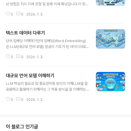
개 토큰), 그 모든 의미를 단 하나의 은닉 상태로 압축하여
닝 방법은 지시 미세 조정 및 분류 미세 튜닝입니다.이 장의
디코더가 이를 잘 해석하고 번역을 수행하기는 어렵습니
주제인 분류 미세 튜닝(Classification finetuning)은 머
다.단어 의존성 문제: 또한, 텍스트에 나오는 순서대로 단어
0
0
2026. 1. 3.
신 러닝에 대한 배경 지식이 있다면 이미 익숙할 수 있는 절
별로 번역하는 방식은 언어마다 어순이 다르고 단어 맵핑
차입니다. 예를 들어, 손글씨 숫자를 분류하기 위해 합성곱
이 1:..
신경망을 훈련하는 것과 유사합니다.분류 미세 튜닝에서는
텍스트 데이터 다루기
모델이 출력할 수 있는 특정 개수의 클래스 레이블(예: "스
글 내용
팸" 및 "스팸아님")이 있습니다.분류 미세 튜닝된 모델은
단어 임베딩 이해하기단어 임베딩(Word Embedding)
훈련 중에 본 클래스(예: "스팸" 또는 "스팸아님")만 예측할
은 LLM(대규모 언어 모델) 성공의 기초가 된 아이디어로,
수 있는 반면, 지시 미세 튜닝된 모델은 일반적으로 많은 작
단어나 텍스트를 벡터로 표현하려는 시도에서 시작되었습
업을 수행할 수 있습니다.분류 미세 튜닝된 모델을 매우 특
0
0
2026. 1. 3.
니다.임의의 데이터를 벡터로 표현하는 것을 광범위하게
수화된 모델로 생각할 수 있습니다. 실제로는 다..
임베딩(Embedding)이라고 부르며, 단어 벡터, 은닉 벡
터, 잠재 벡터 등과 혼용되기도 합니다.토큰이나 단어를 벡
대규모 언어 모델 이해하기
터로 바꾼 것을 단어 임베딩이라고 부릅니다.텍스트 인베
글 내용
딩은 하나의 토큰, 문장, 단락 또는 문서 전체를 벡터로 바
LLM 학습의 필요성 및 중요성작동 방식의 이해LLM을 잘
꿀 수 있지만, 이 책에서는 주로 토큰을 벡터로 바꾸는 데
응용하고 활용하기 위해서는 그 작동 방식을 잘 이해하는
중점을 둡니다.단어 임베딩을 만드는 전문 알고리즘(예: W
것이 중요합니다. 마치 운전을 할 때 차의 구성 요소를 이해
ord2Vec)이 있지만, 대부분의 LLM은 모델 훈련 과정에
0
0
2026. 1. 3.
하는 사람이 차의 상태를 더 잘 이해할 수 있는 것과 같습니
서 단어 임베딩을 자체적으로 학습합니다.임베딩 벡터는
다.발전 방향 파악트랜스포머 기본 모델 구조를 초기에 잘
보통 100차원, 200차..
이해하지 못하면, LLM이 빠른 속도로 발전하는 이후의 내
용을 따라가지 못할 수 있습니다. 논문이나 기사의 이면에
가려진 내용을 이해하는 데 큰 도움이 됩니다.객관적인 판
이 블로그 인기글
단LLM을 지나치게 과대 포장하거나 추상적으로 생각하여