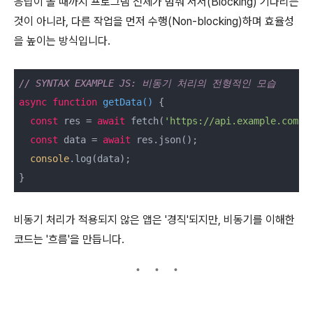
응답이 올 때까지 프로그램 전체가 멈춰 서서(Blocking) 기다리는
것이 아니라, 다른 작업을 먼저 수행(Non-blocking)하며 효율성
을 높이는 방식입니다.
// SYNTAX EXAMPLE JS: 비동기 처리의 전형적인 모습
async
function
getData
(
) 
{

const
 res = 
await
 fetch(
'https://api.example.com'
);
const
 data = 
await
 res.json();

console
.log(data);

비동기 처리가 적용되지 않은 앱은 '경직'되지만, 비동기를 이해한
코드는 '흐름'을 만듭니다.