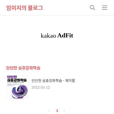
임이지의 블로그
검
메
색
뉴
단단한 심층강화학습
단단한 심층강화학습 - 제이펍
2022.03.12
페
1