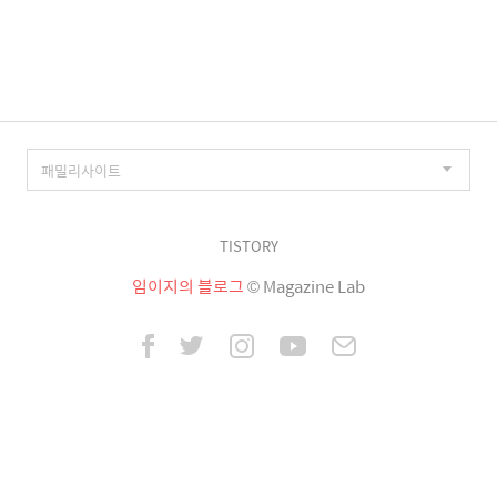
이
징
TISTORY
임이지의 블로그
© Magazine Lab