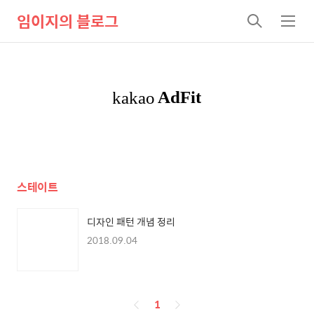
임이지의 블로그
검
메
색
뉴
스테이트
디자인 패턴 개념 정리
2018.09.04
페
1