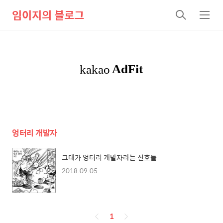
임이지의 블로그
검
메
색
뉴
엉터리 개발자
그대가 엉터리 개발자라는 신호들
2018.09.05
페
1